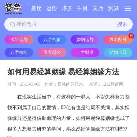
星座
运势
塔罗
生肖
黄历
测算
搜索
流年运势
八字合婚
婚姻运势
姓名配对
八字精批
宝宝起名
一生财运
结婚吉日
如何用易经算姻缘 易经算姻缘方法
时间：2026-06-09
作者：是冰的苏打水.
来源：1212算命网
在现实生活当中，有这样的一群人，不管怎样努力都
找不到属于自己的爱情，即使有也是结局不美满，其实姻
缘缘分还是得借助命理的力量，如何用易经算姻缘也成了
很多人想要去研究的学问，那么易经算姻缘方法有哪些?