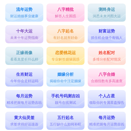
流年运势
八字精批
测终身运
财运婚姻事业健康
解答人生困惑
洞悉未来鸿图大运
十年大运
八字起名
财富运势
未来十年运势指南
有好名就有好命
抓住机会做个有钱人
正缘画像
恋爱桃花运
姓名配对
看看真爱长什么样
专业解答姻缘困惑
多维分析配对情况
生肖财运
姻缘分析
八字合婚
今年你会走好运吗
揭秘你命中注定姻缘
合婚指数有多高速查
每月运势
手机号码测吉凶
个人占星
精准把握每月运势吉凶
靓号在线测试
领取你的专属星盘报告
黄大仙灵签
五行起名
每月运势
求签求得好运连连
五行缺什么如何补旺
精准把握每月运势吉凶