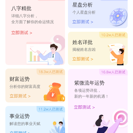
星盘分析
八字精批
合化水局,寅午成三合化火局，已酉丑三合化金局。一样,
个人星盘分析
详细八字分析，
举例说明:本身八字里边有亥、卯,在乙未羊年非常容易有
全方面了解你的命运情况
婚缘。
姓名详批
揭秘姓名吉凶
财富运势
紫微流年运势
分析你的财富高度
各项运势详批，
新的一年新的机遇！
事业运势
解读您的事业天赋