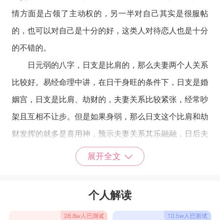
情方面是占领了主动权的，另一半对自己其实是很服帖
的，也可以对自己是十分的好，这类人对待恋人也是十分
的不错的。
日元弱的八字，日支是比肩的，那么夫妻两个人关系
比较好。易经命理中讲，在日干身旺的条件下，日支是婚
姻宫，日支是比肩、劫财的，夫妻关系比较紧张，经常吵
架且互相不让步。但是如果身弱，那么日支这个比肩和劫
财发挥的就多是喜用神，预示夫妻关系其乐融融，日后夫
妻同心，同甘共苦。
展开全文
岁月遇见"三合局”易有婚缘，三合局,都是一种相
配、相聚集的信息内容。岁月走"三合局”也代表着自身在
个人解读
这一年非常容易遭受大伙儿的喜爱,相亲约会恋情也非常
容易取得成功。三合局有: 亥卯未三合化木局，申子辰三