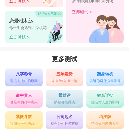
适时把握脱单时机和方法
恋爱桃花运
你一生会遇到几朵桃花
更多测试
八字称骨
五年运势
翻身转机
迟迟未成功的原因
未来5年发展一览
告诉你赚什么最吃香
命中贵人
横财运
姓名详批
谁是你的命中贵人
躺着都能赚钱
姓名对人生的影响
紫微斗数
公司起名
塔罗牌
预测你一生的命运
初创公司起名玄机
指引你的未来人生