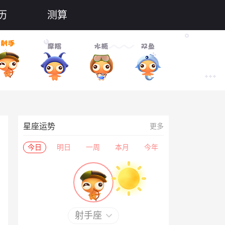
历
测算
星座运势
更多
今日
明日
一周
本月
今年
射手座