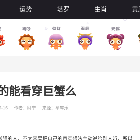
运势
塔罗
生肖
黄
的能看穿巨蟹么
-16
作者：卿宁
来源：星座乐
常强的人，不太容易把自己的真实想法主动说给别人听，所以