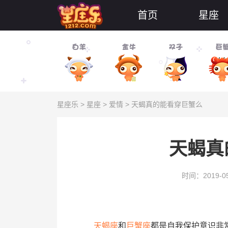
首页
星座
星座乐
>
星座
>
爱情
> 天蝎真的能看穿巨蟹么
天蝎真
时间：2019-05
天蝎座
和
巨蟹座
都是自我保护意识非