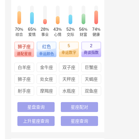
70
65
28
43
52
56
74
%
%
%
%
%
%
%
综合
爱情
事业
心情
交际
财富
健康
5
2
狮子座
红色
幸运数字
商谈指数
速配星座
幸运颜色
白羊座
金牛座
双子座
巨蟹座
狮子座
处女座
天秤座
天蝎座
射手座
摩羯座
水瓶座
双鱼座
星盘查询
星座配对
上升星座查询
星座查询