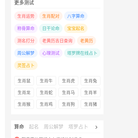
更多测试
生肖运势
生肖配对
八字算命
称骨算命
日干论命
宝宝起名
测名打分
老黄历吉日查询
老黄历
周公解梦
心理测试
塔罗牌在线占卜
灵签占卜
生肖鼠
生肖牛
生肖虎
生肖兔
生肖龙
生肖蛇
生肖马
生肖羊
生肖猴
生肖鸡
生肖狗
生肖猪
算命
起名
周公解梦
塔罗占卜
心理测试
老黄历