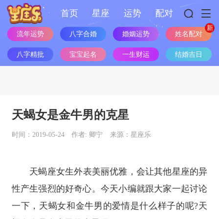
首页
星座
运势
配对
流年运势
八字合婚
婚姻运势
姓名配对
八字精批
宝宝起名
一生财运
结婚吉日
天蝎女是金牛男的克星
时间：2019-05-24
作者: 卿宁
来源：星座乐
天蝎座
女生外表美丽优雅，会让其他
星座
的异
性产生强烈的好奇心。今天小编就跟大家一起讨论
一下，天蝎女和金牛男的爱情是什么样子的呢?天