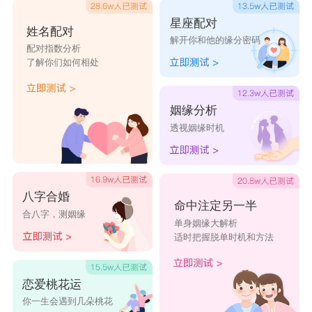
星座配对
姓名配对
解开你和他的缘分密码
配对指数分析
了解你们如何相处
姻缘分析
透视姻缘时机
八字合婚
命中注定另一半
合八字，测姻缘
单身姻缘大解析
适时把握脱单时机和方法
恋爱桃花运
你一生会遇到几朵桃花