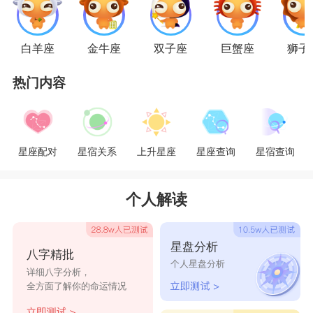
很强，而且双方都是比较内向的人，不太喜欢参加
太多的社交活动，再加上金牛女和天蝎男对待感情
白羊座
金牛座
双子座
巨蟹座
狮子
都非常的专一认真，所以他们的感情不太容易受到
热门内容
外来人员的影响。
不过这一对相处的时候其实很容易闹不愉快。
星座配对
星宿关系
上升星座
星座查询
星宿查询
因为天蝎女和金牛男对于一个问题有着自己的看法
和解决方式，如果他们意见不同，其实不太容易为
个人解读
了对方做妥协，所以到最后很有可能会不欢而散。
不过幸好双方都比较成熟，大多数时候金牛男还是
星盘分析
八字精批
愿意让步的。
个人星盘分析
详细八字分析，
全方面了解你的命运情况
总体而言，天蝎女其实可以称得上是金牛男的