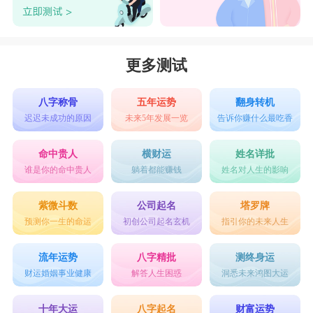
更多测试
八字称骨
五年运势
翻身转机
迟迟未成功的原因
未来5年发展一览
告诉你赚什么最吃香
命中贵人
横财运
姓名详批
谁是你的命中贵人
躺着都能赚钱
姓名对人生的影响
紫微斗数
公司起名
塔罗牌
预测你一生的命运
初创公司起名玄机
指引你的未来人生
流年运势
八字精批
测终身运
财运婚姻事业健康
解答人生困惑
洞悉未来鸿图大运
十年大运
八字起名
财富运势