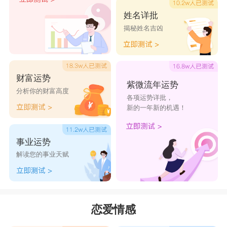
克星。因为从外形来看，天蝎女的外貌比较优秀，
姓名详批
揭秘姓名吉凶
很容易得到金牛男的好感;从性格来说，双方都比
较成熟，天蝎女的缺乏安全感刚好激起了金牛男的
保护弱小的心;即使吵架的时候，天蝎女也不是大
财富运势
吵大闹那种，这就会让金牛男愿意因为爱而选择退
紫微流年运势
分析你的财富高度
各项运势详批，
一步。
新的一年新的机遇！
星座乐原创文章，转载需注明出处
事业运势
解读您的事业天赋
恋爱情感