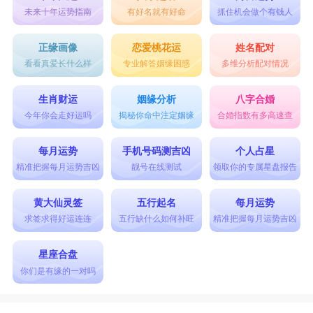
未来十年运势指南
有好名就有好命
抓住机会做个有钱人
正缘画像
恋爱桃花运
姓名配对
看看真爱长什么样
专业解答姻缘困惑
多维分析配对情况
生肖财运
姻缘分析
八字合婚
今年你会走好运吗
揭秘你命中注定姻缘
合婚指数有多高速查
每月运势
手机号码测吉凶
个人占星
精准把握每月运势吉凶
靓号在线测试
领取你的专属星盘报告
黄大仙灵签
五行起名
每月运势
求签求得好运连连
五行缺什么如何补旺
精准把握每月运势吉凶
星座合盘
你们是有缘的一对吗