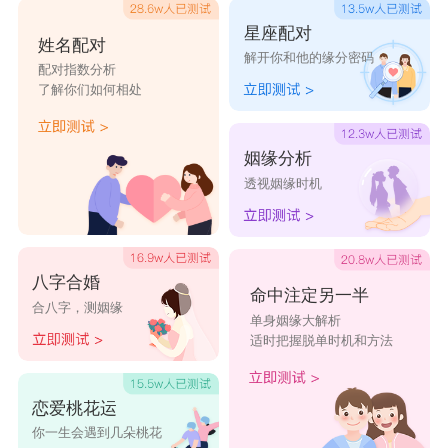
星座配对
姓名配对
解开你和他的缘分密码
配对指数分析
了解你们如何相处
姻缘分析
透视姻缘时机
八字合婚
命中注定另一半
合八字，测姻缘
单身姻缘大解析
适时把握脱单时机和方法
恋爱桃花运
你一生会遇到几朵桃花