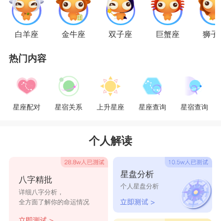
当然，双方也有比较容易产生矛盾的地方。那
就是双子座女生和金牛座男生对爱人的控制欲和独
白羊座
金牛座
双子座
巨蟹座
狮子
占欲都很强。但是双方的做法却完全不同。
热门内容
金牛座男生其实对待感情非常认真，他们的道
德意识和责任感都不允许他们做出什么背叛行为。
星座配对
星宿关系
上升星座
星座查询
星宿查询
因为他们自己很容易吃醋，所以金牛座在谈恋爱的
时候非常注意保持自己跟异性的距离，绝对不会让
个人解读
爱人产生误会。
星盘分析
八字精批
但是双子座女生的话其实是比较双标的那种，
个人星盘分析
详细八字分析，
她们对自己的爱人要求比较高，但是自己却管不住
全方面了解你的命运情况
自己。其实双子座女生的道德意识也非常强，但是