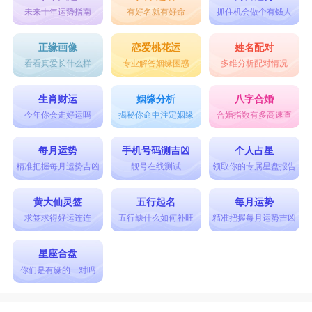
未来十年运势指南
有好名就有好命
抓住机会做个有钱人
正缘画像
恋爱桃花运
姓名配对
看看真爱长什么样
专业解答姻缘困惑
多维分析配对情况
生肖财运
姻缘分析
八字合婚
今年你会走好运吗
揭秘你命中注定姻缘
合婚指数有多高速查
每月运势
手机号码测吉凶
个人占星
精准把握每月运势吉凶
靓号在线测试
领取你的专属星盘报告
黄大仙灵签
五行起名
每月运势
求签求得好运连连
五行缺什么如何补旺
精准把握每月运势吉凶
星座合盘
你们是有缘的一对吗