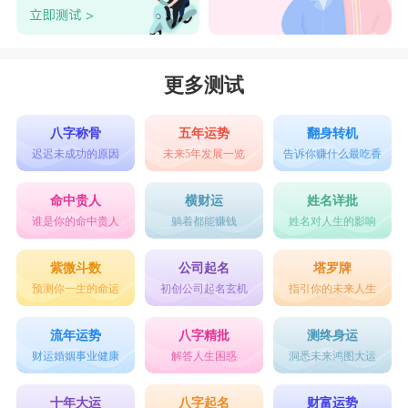
更多测试
八字称骨
五年运势
翻身转机
迟迟未成功的原因
未来5年发展一览
告诉你赚什么最吃香
命中贵人
横财运
姓名详批
谁是你的命中贵人
躺着都能赚钱
姓名对人生的影响
紫微斗数
公司起名
塔罗牌
预测你一生的命运
初创公司起名玄机
指引你的未来人生
流年运势
八字精批
测终身运
财运婚姻事业健康
解答人生困惑
洞悉未来鸿图大运
十年大运
八字起名
财富运势