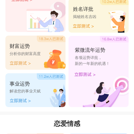
她们天性爱自由，也不能忍受别人对自己的社会交
姓名详批
揭秘姓名吉凶
往活动指手画脚，所以在这方面可能就会跟金牛座
男生有些不愉快。双方可能都要互相理解一下。
财富运势
总而言之，双子女和金牛男其实还是比较匹配
紫微流年运势
分析你的财富高度
各项运势详批，
的。因为双方的性格互相吸引，而且有互补的部
新的一年新的机遇！
分。只要能够对互相多一些理解与包容，还是可以
走到最后的。
事业运势
星座乐原创文章，转载需注明出处
解读您的事业天赋
恋爱情感