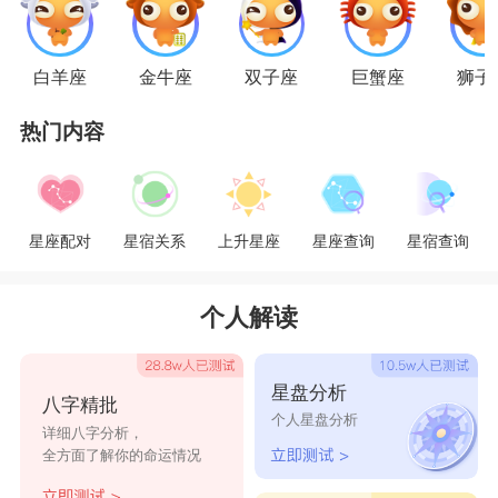
蟹、天蝎拥有着同样的悲观与敏感的特性。他们关
注身边的环境和周围人的感受总是比关注自身要
白羊座
金牛座
双子座
巨蟹座
狮子
多。对于天蝎来说，双鱼是绝对值得珍藏的宝贝，
热门内容
而且当天蝎座小伙伴遇上双鱼座的小伙伴的时候，
天蝎座的那些腹黑的招式可能就会舍不得用出来
了。
星座配对
星宿关系
上升星座
星座查询
星宿查询
个人解读
星座乐原创文章，转载需注明出处
星盘分析
八字精批
个人星盘分析
详细八字分析，
全方面了解你的命运情况