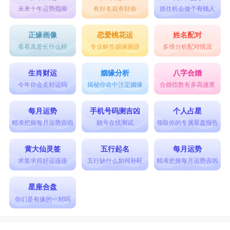
未来十年运势指南
有好名就有好命
抓住机会做个有钱人
正缘画像
恋爱桃花运
姓名配对
看看真爱长什么样
专业解答姻缘困惑
多维分析配对情况
生肖财运
姻缘分析
八字合婚
今年你会走好运吗
揭秘你命中注定姻缘
合婚指数有多高速查
每月运势
手机号码测吉凶
个人占星
精准把握每月运势吉凶
靓号在线测试
领取你的专属星盘报告
黄大仙灵签
五行起名
每月运势
求签求得好运连连
五行缺什么如何补旺
精准把握每月运势吉凶
星座合盘
你们是有缘的一对吗