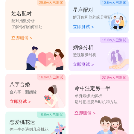
星座配对
姓名配对
解开你和他的缘分密码
配对指数分析
了解你们如何相处
姻缘分析
透视姻缘时机
八字合婚
命中注定另一半
合八字，测姻缘
单身姻缘大解析
适时把握脱单时机和方法
恋爱桃花运
你一生会遇到几朵桃花