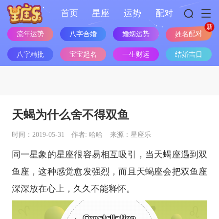
首页
星座
运势
配对
流年运势
八字合婚
婚姻运势
姓名配对
八字精批
宝宝起名
一生财运
结婚吉日
天蝎为什么舍不得双鱼
时间：2019-05-31
作者: 哈哈
来源：星座乐
同一星象的
星座
很容易相互吸引，当
天蝎座
遇到
双
鱼座
，这种感觉愈发强烈，而且
天蝎座
会把
双鱼座
深深放在心上，久久不能释怀。