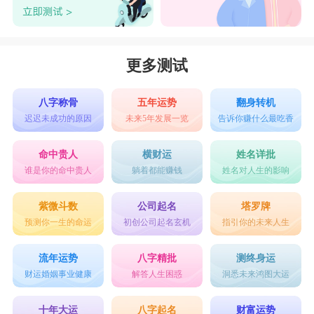
更多测试
八字称骨
五年运势
翻身转机
迟迟未成功的原因
未来5年发展一览
告诉你赚什么最吃香
命中贵人
横财运
姓名详批
谁是你的命中贵人
躺着都能赚钱
姓名对人生的影响
紫微斗数
公司起名
塔罗牌
预测你一生的命运
初创公司起名玄机
指引你的未来人生
流年运势
八字精批
测终身运
财运婚姻事业健康
解答人生困惑
洞悉未来鸿图大运
十年大运
八字起名
财富运势