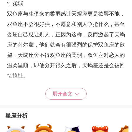
2. 柔弱
双鱼座与生俱来的柔弱感让天蝎座更是欲罢不能，
双鱼座不会很好强，不愿意和别人争抢什么，甚至
委屈自己忍让别人，正因为这样，反而激起了天蝎
座的荷尔蒙，他们就会有很强烈的保护双鱼座的欲
望，天蝎座舍不得双鱼座的柔弱，双鱼座对恋人的
温柔温顺，即使分开很久之后，天蝎座还是会被回
忆拉扯。
展开全文
3. 细腻
很多时候征服一个人都是在无意之间完成的，双鱼
星座分析
座吸引天蝎座也是在某一个瞬间，但那怕只是瞬
间，天蝎座都很难忘却， 水相
星座
中的双鱼、巨