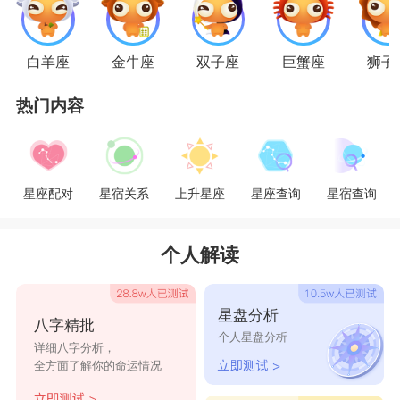
会自己乱想，然后生闷气，搞的恋人也是一头雾
水，长久下去，会影响感情质量的。
白羊座
金牛座
双子座
巨蟹座
狮子
热门内容
狮子座
：爱面子
狮子座
爱面子这件事，人尽皆知，他们自己也知
道，但就是改不了，有的时候还会一副傲慢的样
星座配对
星宿关系
上升星座
星座查询
星宿查询
子，作为恋人，看了也会牙痒痒啊，还是建议，对
亲近的人，不要那么在意面子，面子值几个钱。
个人解读
处女座
：事儿妈
星盘分析
八字精批
处女座
，谈恋爱真的是和别人不一样，别人谈恋
个人星盘分析
详细八字分析，
爱，想法设法给另一半惊喜，他们不一样，费尽心
全方面了解你的命运情况
思给恋人添堵，挑剔恋人这个不好，那个不好，虽