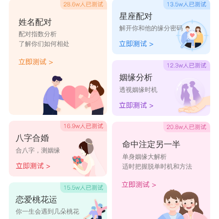
星座配对
姓名配对
解开你和他的缘分密码
配对指数分析
了解你们如何相处
姻缘分析
透视姻缘时机
八字合婚
命中注定另一半
合八字，测姻缘
单身姻缘大解析
适时把握脱单时机和方法
恋爱桃花运
你一生会遇到几朵桃花