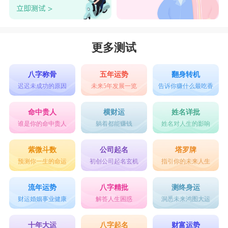
更多测试
八字称骨
五年运势
翻身转机
迟迟未成功的原因
未来5年发展一览
告诉你赚什么最吃香
命中贵人
横财运
姓名详批
谁是你的命中贵人
躺着都能赚钱
姓名对人生的影响
紫微斗数
公司起名
塔罗牌
预测你一生的命运
初创公司起名玄机
指引你的未来人生
流年运势
八字精批
测终身运
财运婚姻事业健康
解答人生困惑
洞悉未来鸿图大运
十年大运
八字起名
财富运势