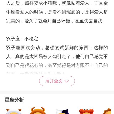
人之后，照样变成小猫咪，就像粘着爱人，而且金
牛座看爱人的时候，是看不到瑕疵的，觉得爱人是
完美的，爱久了就会对自己怀疑，甚至失去自我
双子座
：不稳定
双子座
喜欢变动，总想尝试新鲜的东西，这样的
人，真的是太容易被人勾引走了，他们自己感觉不
到自己是很花心的，甚至觉得是对方跟不上自己的
节奏，太爱变动就会失去爱人。
展开全文
巨蟹座
：喜怒无常
星座分析
水象星座
都有敏感的毛病，
巨蟹座
有时候简直是玻
璃心，子啊感情中，他会很呵护对方，但是有时候