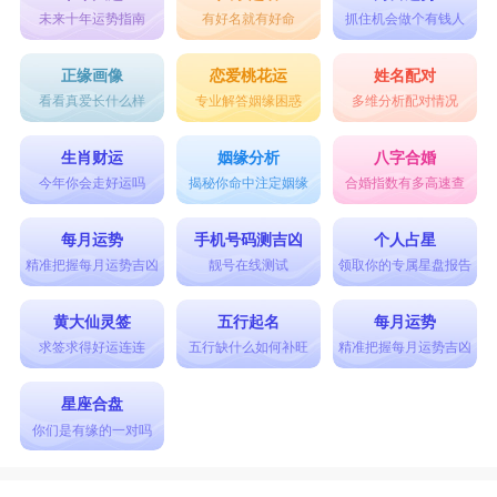
未来十年运势指南
有好名就有好命
抓住机会做个有钱人
正缘画像
恋爱桃花运
姓名配对
看看真爱长什么样
专业解答姻缘困惑
多维分析配对情况
生肖财运
姻缘分析
八字合婚
今年你会走好运吗
揭秘你命中注定姻缘
合婚指数有多高速查
每月运势
手机号码测吉凶
个人占星
精准把握每月运势吉凶
靓号在线测试
领取你的专属星盘报告
黄大仙灵签
五行起名
每月运势
求签求得好运连连
五行缺什么如何补旺
精准把握每月运势吉凶
星座合盘
你们是有缘的一对吗