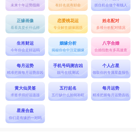
未来十年运势指南
有好名就有好命
抓住机会做个有钱人
正缘画像
恋爱桃花运
姓名配对
看看真爱长什么样
专业解答姻缘困惑
多维分析配对情况
生肖财运
姻缘分析
八字合婚
今年你会走好运吗
揭秘你命中注定姻缘
合婚指数有多高速查
每月运势
手机号码测吉凶
个人占星
精准把握每月运势吉凶
靓号在线测试
领取你的专属星盘报告
黄大仙灵签
五行起名
每月运势
求签求得好运连连
五行缺什么如何补旺
精准把握每月运势吉凶
星座合盘
你们是有缘的一对吗