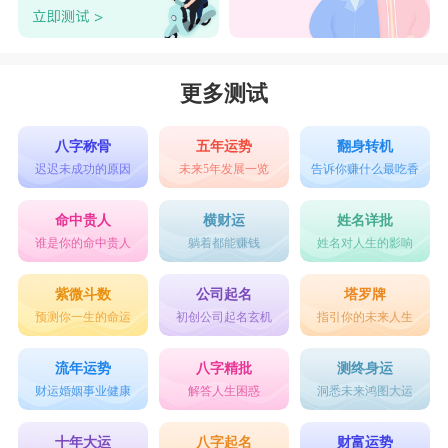
更多测试
八字称骨
五年运势
翻身转机
迟迟未成功的原因
未来5年发展一览
告诉你赚什么最吃香
命中贵人
横财运
姓名详批
谁是你的命中贵人
躺着都能赚钱
姓名对人生的影响
紫微斗数
公司起名
塔罗牌
预测你一生的命运
初创公司起名玄机
指引你的未来人生
流年运势
八字精批
测终身运
财运婚姻事业健康
解答人生困惑
洞悉未来鸿图大运
十年大运
八字起名
财富运势