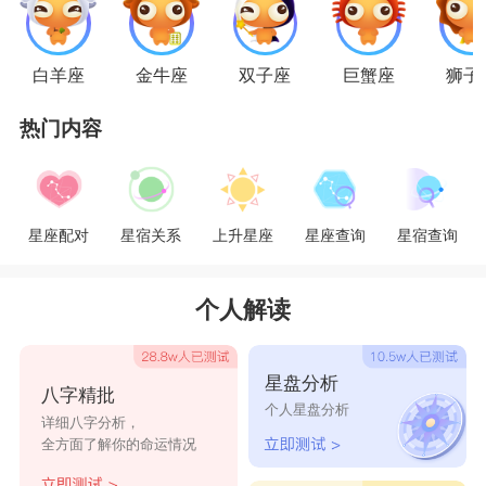
谈到合适的地步，啪啪啪是水到渠成的事，而且他
们可能会因为一次睡觉的关系而彻底爱上对方，水
白羊座
金牛座
双子座
巨蟹座
狮子
瓶座一直在追求精神的契合，但肉体的结合后，水
热门内容
瓶喜欢上这种感觉了，就想黏在恋人身边，
星座乐原创文章，转载需注明出处
星座配对
星宿关系
上升星座
星座查询
星宿查询
个人解读
星盘分析
八字精批
个人星盘分析
详细八字分析，
全方面了解你的命运情况