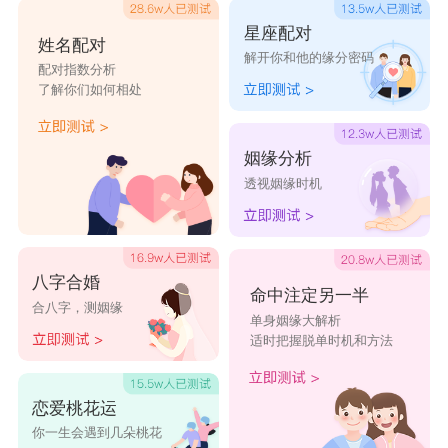
星座配对
姓名配对
解开你和他的缘分密码
配对指数分析
了解你们如何相处
姻缘分析
透视姻缘时机
八字合婚
命中注定另一半
合八字，测姻缘
单身姻缘大解析
适时把握脱单时机和方法
恋爱桃花运
你一生会遇到几朵桃花