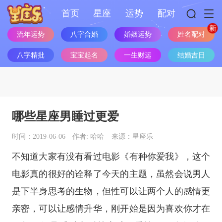
首页
星座
运势
配对
姓名配对
流年运势
八字合婚
婚姻运势
八字精批
宝宝起名
一生财运
结婚吉日
哪些星座男睡过更爱
时间：2019-06-06
作者: 哈哈
来源：星座乐
不知道大家有没有看过电影《有种你爱我》，这个
电影真的很好的诠释了今天的主题，虽然会说男人
是下半身思考的生物，但性可以让两个人的感情更
亲密，可以让感情升华，刚开始是因为喜欢你才在