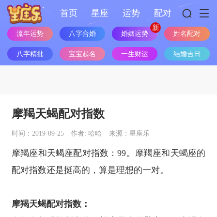
首页
星座
运势
配对
婚姻运势
流年运势
八字合婚
姓名配对
八字精批
宝宝起名
一生财运
结婚吉日
摩羯天蝎配对指数
时间：2019-09-25
作者: 哈哈
来源：星座乐
摩羯座
和
天蝎座
配对指数：99。
摩羯座
和
天蝎座
的
配对指数还是挺高的，算是理想的一对。
摩羯天蝎配对指数：