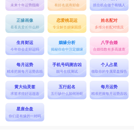
未来十年运势指南
有好名就有好命
抓住机会做个有钱人
正缘画像
恋爱桃花运
姓名配对
看看真爱长什么样
专业解答姻缘困惑
多维分析配对情况
生肖财运
姻缘分析
八字合婚
今年你会走好运吗
揭秘你命中注定姻缘
合婚指数有多高速查
每月运势
手机号码测吉凶
个人占星
精准把握每月运势吉凶
靓号在线测试
领取你的专属星盘报告
黄大仙灵签
五行起名
每月运势
求签求得好运连连
五行缺什么如何补旺
精准把握每月运势吉凶
星座合盘
你们是有缘的一对吗