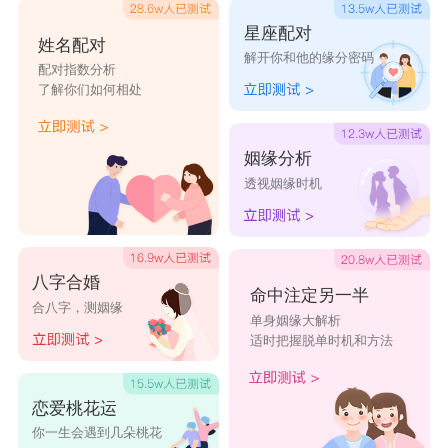
6、调整自己的期望。过高的期望往往会带来失
星座配对
姓名配对
解开你和他的缘分密码
望。天蝎座与摩羯座都要学会调整自己的期望，脚
配对指数分析
了解你们如何相处
踏实地地经营彼此的感情。
姻缘分析
7、在爱情中保持自我。在爱情中，保持自我是非
透视姻缘时机
常重要的。天蝎座与摩羯座都要关注自己的成长，
不断提升自己，使关系更加美满。
八字合婚
命中注定另一半
合八字，测姻缘
综上，就是摩羯天蝎配对指数的具体内容。
单身姻缘大解析
适时把握脱单时机和方法
星座乐原创文章，转载需注明出处
恋爱桃花运
你一生会遇到几朵桃花