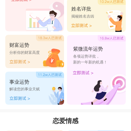
姓名详批
揭秘姓名吉凶
3、建立健康的沟通。天蝎座与摩羯座在面对问题
时，往往会产生误解和矛盾。通过坦诚沟通，表达
自己的想法和感受，有助于解决问题和增进感情。
财富运势
紫微流年运势
分析你的财富高度
各项运势详批，
4、信任与支持。在关系中，信任和支持至关重
新的一年新的机遇！
要。天蝎座与摩羯座都要学会信任对方，并在对方
遇到困难时给予支持和鼓励。
事业运势
解读您的事业天赋
5、学会包容与谅解。每个人都有优点和不足，天
蝎座与摩羯座要学会看到对方的优点，包容和谅解
对方的不足。
恋爱情感