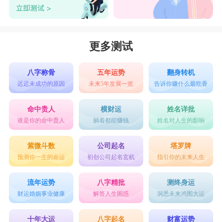
更多测试
八字称骨
五年运势
翻身转机
迟迟未成功的原因
未来5年发展一览
告诉你赚什么最吃香
命中贵人
横财运
姓名详批
谁是你的命中贵人
躺着都能赚钱
姓名对人生的影响
紫微斗数
公司起名
塔罗牌
预测你一生的命运
初创公司起名玄机
指引你的未来人生
流年运势
八字精批
测终身运
财运婚姻事业健康
解答人生困惑
洞悉未来鸿图大运
十年大运
八字起名
财富运势