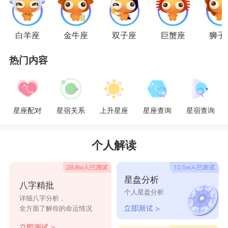
白羊座
金牛座
双子座
巨蟹座
狮子
热门内容
如何平衡天蝎座与摩羯座之间的关系：
星座配对
星宿关系
上升星座
星座查询
星宿查询
1、深入了解对方的需求。天蝎座与摩羯座都需要
在关系中找到安全感。通过沟通和了解，让对方知
个人解读
道你在意他们的感受，有助于增进彼此的理解。
星盘分析
八字精批
2、保持适度的空间。天蝎座与摩羯座都需要个人
个人星盘分析
详细八字分析，
的空间来处理事情。给对方足够的自由度，让他们
全方面了解你的命运情况
在自己的节奏下完成事情，有助于关系的发展。