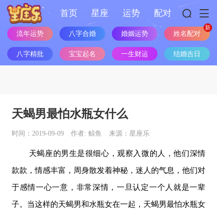
首页
星座
运势
配对
流年运势
八字合婚
婚姻运势
姓名配对
八字精批
宝宝起名
一生财运
结婚吉日
天蝎男最怕水瓶女什么
时间：2019-09-09
作者: 鲸鱼
来源：星座乐
天蝎座
的男生是很细心，观察入微的人，他们深情
款款，情感丰富，周身散发着神秘，迷人的气息，他们对
于感情一心一意，非常深情，一旦认定一个人就是一辈
子。当这样的天蝎男和水瓶女在一起，天蝎男最怕水瓶女