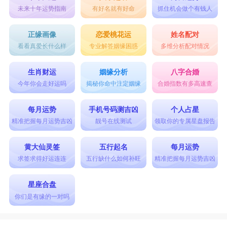
未来十年运势指南
有好名就有好命
抓住机会做个有钱人
正缘画像
恋爱桃花运
姓名配对
看看真爱长什么样
专业解答姻缘困惑
多维分析配对情况
生肖财运
姻缘分析
八字合婚
今年你会走好运吗
揭秘你命中注定姻缘
合婚指数有多高速查
每月运势
手机号码测吉凶
个人占星
精准把握每月运势吉凶
靓号在线测试
领取你的专属星盘报告
黄大仙灵签
五行起名
每月运势
求签求得好运连连
五行缺什么如何补旺
精准把握每月运势吉凶
星座合盘
你们是有缘的一对吗