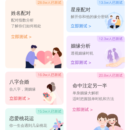
星座配对
姓名配对
解开你和他的缘分密码
配对指数分析
了解你们如何相处
姻缘分析
透视姻缘时机
八字合婚
命中注定另一半
合八字，测姻缘
单身姻缘大解析
适时把握脱单时机和方法
恋爱桃花运
你一生会遇到几朵桃花