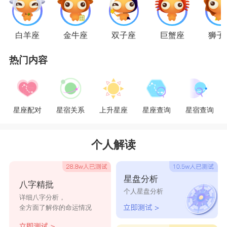
决定的事情，就是谁也无法改变的。所以在感情中，水瓶
女如果说分手，那就是真的分手，没有再复合的可能。天
白羊座
金牛座
双子座
巨蟹座
狮子
蝎男很怕水瓶女这点，他们对水瓶女
又爱又恨
，
心甘情愿
热门内容
的被水瓶女虐
。
星座乐原创文章，转载需注明出处
星座配对
星宿关系
上升星座
星座查询
星宿查询
个人解读
星盘分析
八字精批
个人星盘分析
详细八字分析，
全方面了解你的命运情况