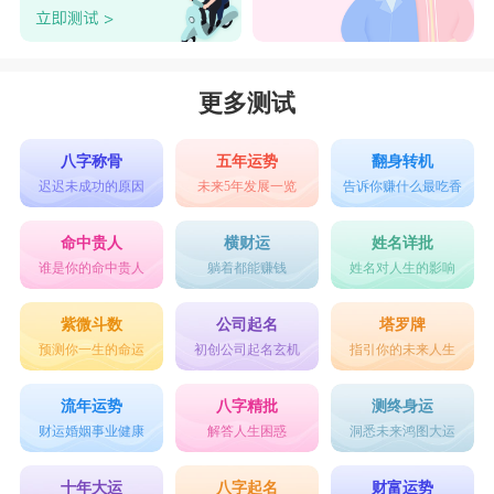
更多测试
八字称骨
五年运势
翻身转机
迟迟未成功的原因
未来5年发展一览
告诉你赚什么最吃香
命中贵人
横财运
姓名详批
谁是你的命中贵人
躺着都能赚钱
姓名对人生的影响
紫微斗数
公司起名
塔罗牌
预测你一生的命运
初创公司起名玄机
指引你的未来人生
流年运势
八字精批
测终身运
财运婚姻事业健康
解答人生困惑
洞悉未来鸿图大运
十年大运
八字起名
财富运势