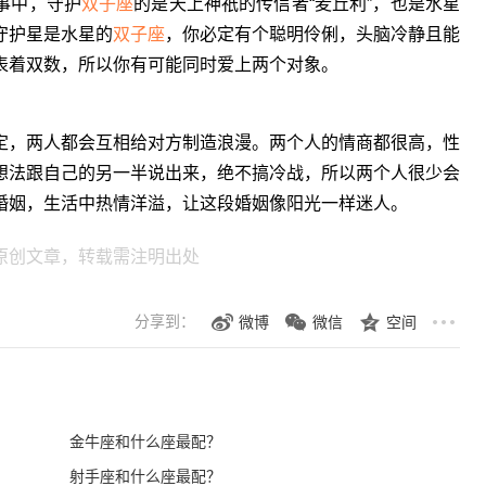
事中，守护
双子座
的是天上神祇的传信者“麦丘利”，也是水星
守护星是水星的
双子座
，你必定有个聪明伶俐，头脑冷静且能
表着双数，所以你有可能同时爱上两个对象。
定，两人都会互相给对方制造浪漫。两个人的情商都很高，性
想法跟自己的另一半说出来，绝不搞冷战，所以两个人很少会
婚姻，生活中热情洋溢，让这段婚姻像阳光一样迷人。
原创文章，转载需注明出处
分享到：
微博
微信
空间
金牛座和什么座最配？
射手座和什么座最配？