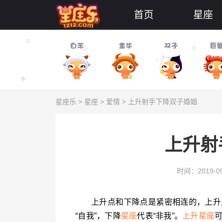
首页
星座
星座乐
>
星座
>
爱情
> 上升射手下降双子婚姻
上升射
时间：2019-09
上升点和下降点是紧密相连的，上升
“自我”，下降
星座
代表“非我”。
上升星座