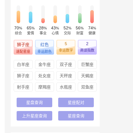
70
65
28
43
52
56
74
%
%
%
%
%
%
%
综合
爱情
事业
心情
交际
财富
健康
5
2
狮子座
红色
幸运数字
商谈指数
速配星座
幸运颜色
白羊座
金牛座
双子座
巨蟹座
狮子座
处女座
天秤座
天蝎座
射手座
摩羯座
水瓶座
双鱼座
星盘查询
星座配对
上升星座查询
星座查询