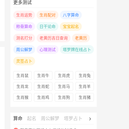
更多测试
生肖运势
生肖配对
八字算命
称骨算命
日干论命
宝宝起名
测名打分
老黄历吉日查询
老黄历
周公解梦
心理测试
塔罗牌在线占卜
灵签占卜
生肖鼠
生肖牛
生肖虎
生肖兔
生肖龙
生肖蛇
生肖马
生肖羊
生肖猴
生肖鸡
生肖狗
生肖猪
算命
起名
周公解梦
塔罗占卜
心理测试
老黄历