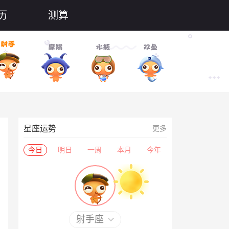
历
测算
星座运势
更多
今日
明日
一周
本月
今年
射手座