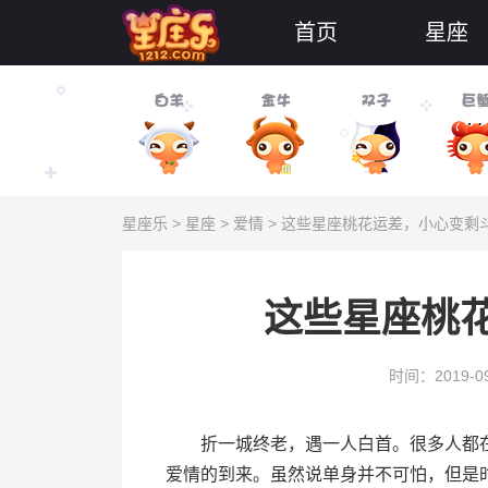
首页
星座
星座乐
>
星座
>
爱情
> 这些星座桃花运差，小心变剩
这些星座桃
时间：2019-09
折一城终老，遇一人白首。很多人都在
爱情的到来。虽然说单身并不可怕，但是