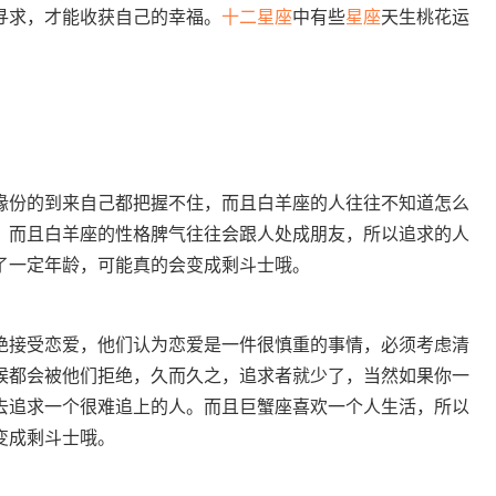
寻求，才能收获自己的幸福。
十二
星座
中有些
星座
天生桃花运
缘份的到来自己都把握不住，而且白羊座的人往往不知道怎么
，而且白羊座的性格脾气往往会跟人处成朋友，所以追求的人
了一定年龄，可能真的会变成剩斗士哦。
绝接受恋爱，他们认为恋爱是一件很慎重的事情，必须考虑清
候都会被他们拒绝，久而久之，追求者就少了，当然如果你一
去追求一个很难追上的人。而且巨蟹座喜欢一个人生活，所以
变成剩斗士哦。