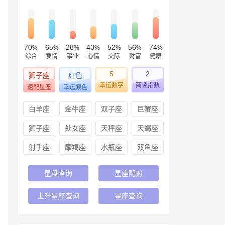
70
65
28
43
52
56
74
%
%
%
%
%
%
%
综合
爱情
事业
心情
交际
财富
健康
5
2
狮子座
红色
幸运数字
商谈指数
速配星座
幸运颜色
白羊座
金牛座
双子座
巨蟹座
狮子座
处女座
天秤座
天蝎座
射手座
摩羯座
水瓶座
双鱼座
星盘查询
星座配对
上升星座查询
星座查询