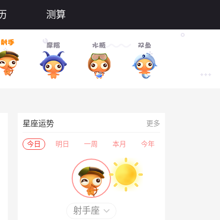
历
测算
星座运势
更多
今日
明日
一周
本月
今年
射手座