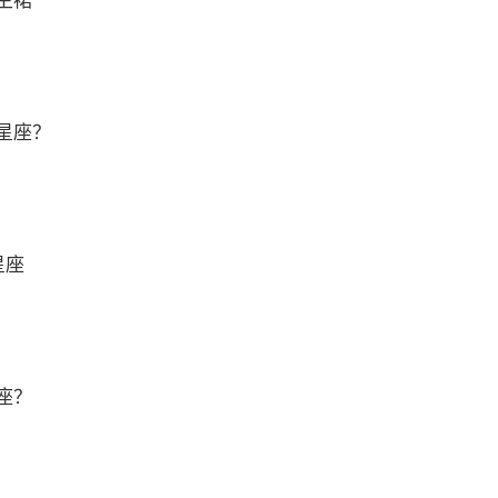
主裙
星座？
星座
座？