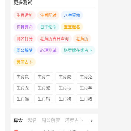
更多测试
生肖运势
生肖配对
八字算命
称骨算命
日干论命
宝宝起名
测名打分
老黄历吉日查询
老黄历
周公解梦
心理测试
塔罗牌在线占卜
灵签占卜
生肖鼠
生肖牛
生肖虎
生肖兔
生肖龙
生肖蛇
生肖马
生肖羊
生肖猴
生肖鸡
生肖狗
生肖猪
算命
起名
周公解梦
塔罗占卜
心理测试
老黄历