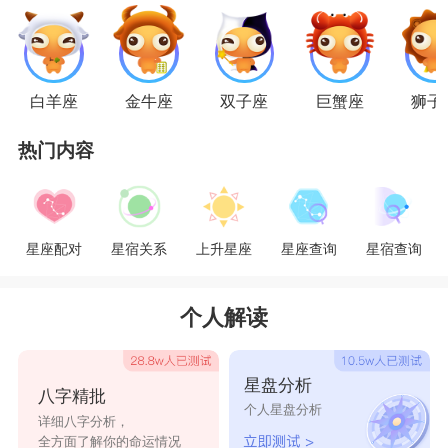
处女座
白羊座
金牛座
双子座
巨蟹座
狮子
处女座
的人在分手后是比较果断的，他们会果
热门内容
断的和前任断绝所有关系，更加不允许自己藕断丝
连，所以处女座分手后是绝对不会跟前任做朋友
的，他们觉得分手就应该有分手的样子，没必要牵
星座配对
星宿关系
上升星座
星座查询
星宿查询
牵扯扯，这样对大家都不好，反正分手后你我各自
安好就行了，时间就会治愈一切，无需太多的羁
个人解读
绊。
射手座
星盘分析
八字精批
个人星盘分析
射手座
的人做什么事情都要分的清楚，分手后
详细八字分析，
全方面了解你的命运情况