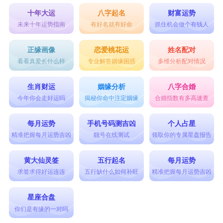
十年大运
八字起名
财富运势
未来十年运势指南
有好名就有好命
抓住机会做个有钱人
正缘画像
恋爱桃花运
姓名配对
看看真爱长什么样
专业解答姻缘困惑
多维分析配对情况
生肖财运
姻缘分析
八字合婚
今年你会走好运吗
揭秘你命中注定姻缘
合婚指数有多高速查
每月运势
手机号码测吉凶
个人占星
精准把握每月运势吉凶
靓号在线测试
领取你的专属星盘报告
黄大仙灵签
五行起名
每月运势
求签求得好运连连
五行缺什么如何补旺
精准把握每月运势吉凶
星座合盘
你们是有缘的一对吗