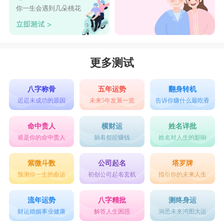
你一生会遇到几朵桃花
更多测试
八字称骨
五年运势
翻身转机
迟迟未成功的原因
未来5年发展一览
告诉你赚什么最吃香
命中贵人
横财运
姓名详批
谁是你的命中贵人
躺着都能赚钱
姓名对人生的影响
紫微斗数
公司起名
塔罗牌
预测你一生的命运
初创公司起名玄机
指引你的未来人生
流年运势
八字精批
测终身运
财运婚姻事业健康
解答人生困惑
洞悉未来鸿图大运