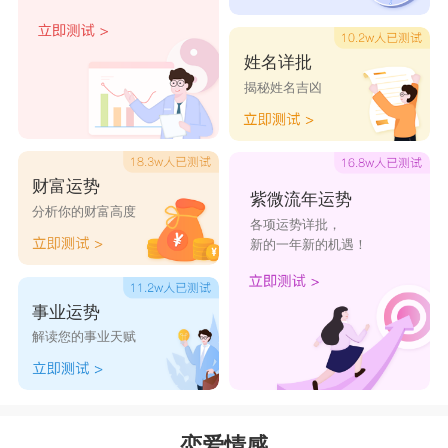
想要跟对方成为朋友是很难的，因为射手座的人不
喜欢藕断丝连，他们觉得一段关系必须清清楚楚，
姓名详批
在一起就是恋人，分手后就是陌生人，不需要牵扯
揭秘姓名吉凶
太多的关系。而且射手座的人做事也比较绝情，他
们一旦分手后，会清掉所有的聊天记录以及联系方
式，不会留余地的，所以射手座的人是很难跟前任
财富运势
紫微流年运势
成为朋友的。
分析你的财富高度
各项运势详批，
星座乐原创文章，转载需注明出处
新的一年新的机遇！
事业运势
解读您的事业天赋
恋爱情感