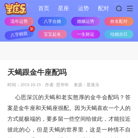
首页
星座
运势
配对
流年运势
八字合婚
婚姻运势
姓名配对
八字精批
宝宝起名
一生财运
结婚吉日
天蝎跟金牛座配吗
时间：2019-10-19
作者: 思华年
来源：星座乐
心思深沉的天蝎和老实憨厚的金牛会配吗？答
案是
金牛座
和
天蝎座
很配。因为天蝎喜欢一个人的
方式挺极端的，要多留一些空间给彼此，才能拉近
彼此的心，但是天蝎的世界里，这是一种情不自