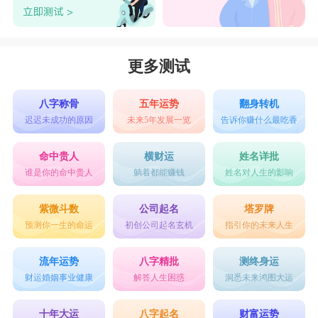
更多测试
八字称骨
五年运势
翻身转机
迟迟未成功的原因
未来5年发展一览
告诉你赚什么最吃香
命中贵人
横财运
姓名详批
谁是你的命中贵人
躺着都能赚钱
姓名对人生的影响
紫微斗数
公司起名
塔罗牌
预测你一生的命运
初创公司起名玄机
指引你的未来人生
流年运势
八字精批
测终身运
财运婚姻事业健康
解答人生困惑
洞悉未来鸿图大运
十年大运
八字起名
财富运势