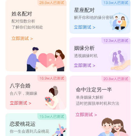
星座乐原创文章，转载需注明出处
星座配对
姓名配对
解开你和他的缘分密码
配对指数分析
了解你们如何相处
姻缘分析
透视姻缘时机
八字合婚
命中注定另一半
合八字，测姻缘
单身姻缘大解析
适时把握脱单时机和方法
恋爱桃花运
你一生会遇到几朵桃花