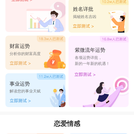
沉静和他现实主义，因为这些恰好与她本人的特征
姓名详批
揭秘姓名吉凶
相符。天蝎男是冷静的理智与热烈的情感的神秘混
合物，当他遇见忠诚的金牛女，虽然他只让她见到
自己理智的一面，但情感正像他在日宫听静水一样
财富运势
深沉，而从深沉到热烈的迸发只有一步之遥。
紫微流年运势
分析你的财富高度
各项运势详批，
新的一年新的机遇！
如果你们的诞生星图标志着太阳和月亮之间和
谐的光明方位，你们就能共享相同的乐趣，他们双
事业运势
方两极分化的个性也能产生强烈的共震。如若不
解读您的事业天赋
然，金牛女当初的担忧就可能出现。天蝎座男士会
理解这两个词之间的差别的，而且他们几乎不会让
她们找到嫉妒的借口，同时很愿意生活在她们的占
恋爱情感
有之中。