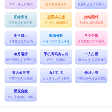
未来十年运势指南
有好名就有好命
抓住机会做个有钱人
正缘画像
恋爱桃花运
姓名配对
看看真爱长什么样
专业解答姻缘困惑
多维分析配对情况
生肖财运
姻缘分析
八字合婚
今年你会走好运吗
揭秘你命中注定姻缘
合婚指数有多高速查
每月运势
手机号码测吉凶
个人占星
精准把握每月运势吉凶
靓号在线测试
领取你的专属星盘报告
黄大仙灵签
五行起名
每月运势
求签求得好运连连
五行缺什么如何补旺
精准把握每月运势吉凶
星座合盘
你们是有缘的一对吗