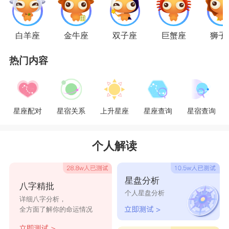
这就是金牛与天蝎之间的模式。没有轻松的调
白羊座
金牛座
双子座
巨蟹座
狮子
情，也没有偶然的私通。它将是索然无味的，完全
热门内容
是一场灾难——或是一种持续终生的奉献。拥有一
切或一无所有。
星座配对
星宿关系
上升星座
星座查询
星宿查询
金牛女和天蝎男
金牛座姑娘是很现实的。她不是轻浮、冲动或
个人解读
迷迷糊糊的幻想者。在她沉静的心里，感情不会轻
易和迅速地泛起波澜，只会慢慢在达到高潮。不过
星盘分析
八字精批
当天蝎男闯入她的内心世界，她发现自己注意开始
个人星盘分析
详细八字分析，
注意天蝎男的一切时，她那现实的生活态度就可能
全方面了解你的命运情况
无限期地中止了。金牛女喜欢天蝎男冷静的理智、