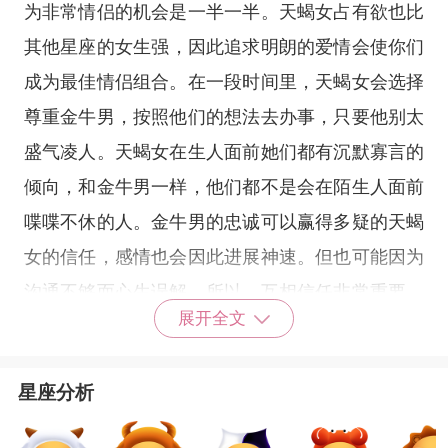
为非常情侣的机会是一半一半。天蝎女占有欲也比
其他
星座
的女生强，因此追求明朗的爱情会使你们
成为最佳情侣组合。在一段时间里，天蝎女会选择
尊重金牛男，按照他们的想法去办事，只要他别太
盛气凌人。天蝎女在生人面前她们都有沉默寡言的
倾向，和金牛男一样，他们都不是会在陌生人面前
喋喋不休的人。金牛男的忠诚可以赢得多疑的天蝎
女的信任，感情也会因此进展神速。但也可能因为
沟通不够而心生误解。所以，互相信任非常重要。
展开全文
金牛座的男生不喜欢夸张不实的感情，而希望感情
细水长流，恋情逐渐稳定成长。金牛男稳重而持续
星座分析
的付出，也能将表面冰冷而内心炙热的天蝎女融
化。