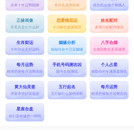
未来十年运势指南
有好名就有好命
抓住机会做个有钱人
正缘画像
恋爱桃花运
姓名配对
看看真爱长什么样
专业解答姻缘困惑
多维分析配对情况
生肖财运
姻缘分析
八字合婚
今年你会走好运吗
揭秘你命中注定姻缘
合婚指数有多高速查
每月运势
手机号码测吉凶
个人占星
精准把握每月运势吉凶
靓号在线测试
领取你的专属星盘报告
黄大仙灵签
五行起名
每月运势
求签求得好运连连
五行缺什么如何补旺
精准把握每月运势吉凶
星座合盘
你们是有缘的一对吗