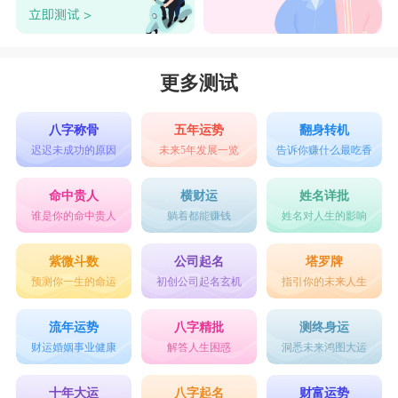
更多测试
八字称骨
五年运势
翻身转机
迟迟未成功的原因
未来5年发展一览
告诉你赚什么最吃香
命中贵人
横财运
姓名详批
谁是你的命中贵人
躺着都能赚钱
姓名对人生的影响
紫微斗数
公司起名
塔罗牌
预测你一生的命运
初创公司起名玄机
指引你的未来人生
流年运势
八字精批
测终身运
财运婚姻事业健康
解答人生困惑
洞悉未来鸿图大运
十年大运
八字起名
财富运势