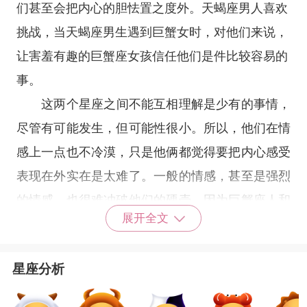
们甚至会把内心的胆怯置之度外。
天蝎座
男人喜欢
挑战，当天蝎座男生遇到巨蟹女时，对他们来说，
让害羞有趣的巨蟹座女孩信任他们是件比较容易的
事。
这两个
星座
之间不能互相理解是少有的事情，
尽管有可能发生，但可能性很小。所以，他们在情
感上一点也不冷漠，只是他俩都觉得要把内心感受
表现在外实在是太难了。一般的情感，甚至是强烈
的情感，也很难冲破他们的硬壳，因为巨蟹座人和
展开全文
天蝎座人都分别拥有一个自我保护的硬壳，而且两
人都非常敏感。这正是他俩能互相理解对方情感的
星座分析
真正基础。然而，她还必须时常提醒自己在他身上
表现出的淡漠冷酷可能是他的害羞和不愿承认内心