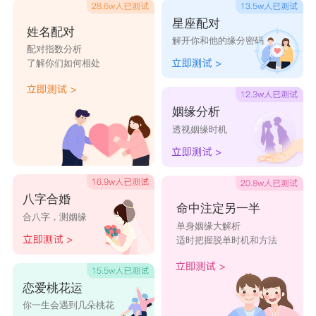
星座配对
姓名配对
解开你和他的缘分密码
配对指数分析
了解你们如何相处
姻缘分析
透视姻缘时机
八字合婚
命中注定另一半
合八字，测姻缘
单身姻缘大解析
适时把握脱单时机和方法
恋爱桃花运
你一生会遇到几朵桃花