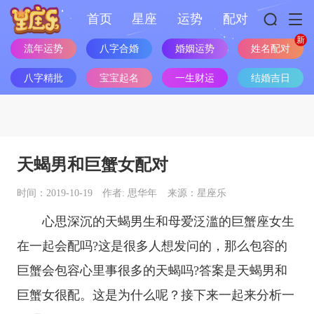
首页
星座
运势
配对
流年运势
八字合婚
婚姻运势
姓名配对
八字精批
宝宝起名
一生财运
结婚吉日
天蝎男和巨蟹女配对
时间：2019-10-19
作者: 思华年
来源：星座乐
心思深沉的天蝎男生和母爱泛滥的
巨蟹座
女生
在一起会配吗?这是很多人想发问的，那么包容的
巨蟹会包容心里事很多的天蝎吗?答案是天蝎男和
巨蟹女很配。这是为什么呢？接下来一起来分析一