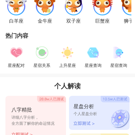
想法的混合体。他也必须意识到表面上的漠然只是
对失望的一种自我保护方式。他们追求的不是一种
白羊座
金牛座
双子座
巨蟹座
狮子
普通的爱，而是全方位的爱，这种是奉献、温柔、
热门内容
忠贞是最重要的，比奉献和温柔更为关键。
天蝎男的爱情观和巨蟹女极需保护的个性相
投、价值观一致，但是就算两个人的默契再佳，也
星座配对
星宿关系
上升星座
星座查询
星宿查询
要时时沟通，若总是把事情放在心里，不但会闷
死，还很容易造成误会。当两人发脾气时，他们都
个人解读
会钻入各自安静的洞穴中。对这两个
星座
的人来
说，这是一种最糟糕的解决办法。他们所需要的是
星盘分析
八字精批
深入的交谈，用言辞来表达他们的不满。把不满和
个人星盘分析
详细八字分析，
怨恨埋入寂静之中并不能使它们消失。这种方法只
全方面了解你的命运情况
会使小矛盾变成巨大的冲突，最终安全摧毁两人之