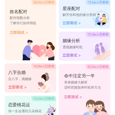
星座配对
姓名配对
解开你和他的缘分密码
配对指数分析
了解你们如何相处
姻缘分析
透视姻缘时机
八字合婚
命中注定另一半
合八字，测姻缘
单身姻缘大解析
适时把握脱单时机和方法
恋爱桃花运
你一生会遇到几朵桃花