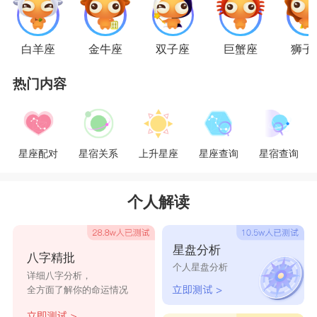
方式，尤其是您自己的表达形式。不少狮鱼组合的最大问
题，在於鱼儿的“软性”，总不会明确且强硬地将自己的意
白羊座
金牛座
双子座
巨蟹座
狮子
向告诉爱人，表现的像是受狮子所勉强，这点令狮子相当
热门内容
抓狂，亦伤他的王者自尊!要知道：狮子的粗枝大叶，有
时不一定是来自於天性，很有可能是因为您的闷不吭声所
造成。
星座配对
星宿关系
上升星座
星座查询
星宿查询
星座乐原创文章，转载需注明出处
个人解读
星盘分析
八字精批
个人星盘分析
详细八字分析，
全方面了解你的命运情况