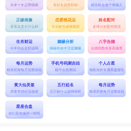
未来十年运势指南
有好名就有好命
抓住机会做个有钱人
正缘画像
恋爱桃花运
姓名配对
看看真爱长什么样
专业解答姻缘困惑
多维分析配对情况
生肖财运
姻缘分析
八字合婚
今年你会走好运吗
揭秘你命中注定姻缘
合婚指数有多高速查
每月运势
手机号码测吉凶
个人占星
精准把握每月运势吉凶
靓号在线测试
领取你的专属星盘报告
黄大仙灵签
五行起名
每月运势
求签求得好运连连
五行缺什么如何补旺
精准把握每月运势吉凶
星座合盘
你们是有缘的一对吗