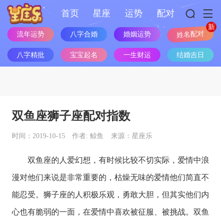
首页
星座
运势
配对
流年运势
八字合婚
婚姻运势
姓名配对
八字精批
宝宝起名
一生财运
结婚吉日
双鱼座狮子座配对指数
时间：2019-10-15
作者: 鲸鱼
来源：星座乐
双鱼座
的人爱幻想，有时候比较不切实际，爱情中浪
漫对他们来说是非常重要的，枯燥无味的爱情他们简直不
能忍受。
狮子座
的人积极乐观，勇敢大胆，但其实他们内
心也有脆弱的一面，在爱情中喜欢被征服、被挑战。
双鱼