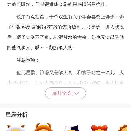
力的照顾您，但是很难体会您的易感情绪及挣扎。
说来有点宿命，十个双鱼有八个半会喜欢上狮子，狮
子也很容易被“解语花”般的您所吸引。只是等一进入状况
后，狮子会受不了鱼儿拖泥带水的性格，您也无法忍受他
的盛气凌人。哎～～颇折磨人的!
注意事项：
鱼儿温柔、浪漫又善解人意，和狮子站在一块儿，大
小强弱立判，让外人感觉鱼儿女人好似小媳妇，男人则更
展开全文
显彰了他的大丈夫气概(即使是女狮男鱼，仍可以感受到
其对比)。所以在男女配对中，男狮女鱼是比较能在四十
分的低分中，开创幸福未来的组合。
星座分析
若是您真的已跌入狮子的情网，那么切记先建立沟通