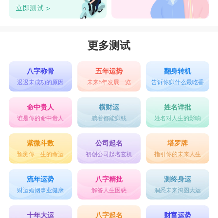
更多测试
八字称骨
五年运势
翻身转机
迟迟未成功的原因
未来5年发展一览
告诉你赚什么最吃香
命中贵人
横财运
姓名详批
谁是你的命中贵人
躺着都能赚钱
姓名对人生的影响
紫微斗数
公司起名
塔罗牌
预测你一生的命运
初创公司起名玄机
指引你的未来人生
流年运势
八字精批
测终身运
财运婚姻事业健康
解答人生困惑
洞悉未来鸿图大运
十年大运
八字起名
财富运势