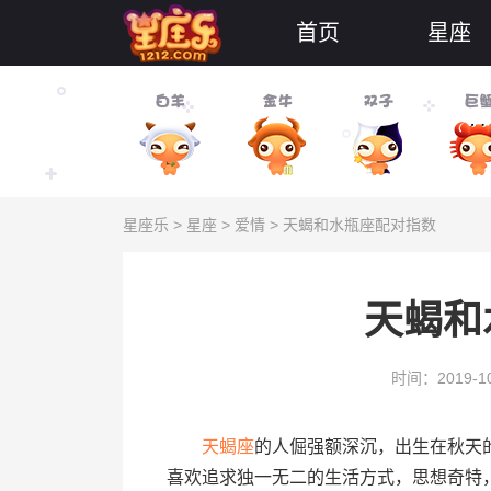
首页
星座
星座乐
>
星座
>
爱情
> 天蝎和水瓶座配对指数
天蝎和
时间：2019-10
天蝎座
的人倔强额深沉，出生在秋天
喜欢追求独一无二的生活方式，思想奇特