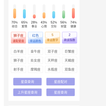
70
65
28
43
52
56
74
%
%
%
%
%
%
%
综合
爱情
事业
心情
交际
财富
健康
5
2
狮子座
红色
幸运数字
商谈指数
速配星座
幸运颜色
白羊座
金牛座
双子座
巨蟹座
狮子座
处女座
天秤座
天蝎座
射手座
摩羯座
水瓶座
双鱼座
星盘查询
星座配对
上升星座查询
星座查询