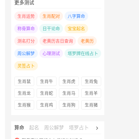
更多测试
生肖运势
生肖配对
八字算命
称骨算命
日干论命
宝宝起名
测名打分
老黄历吉日查询
老黄历
周公解梦
心理测试
塔罗牌在线占卜
灵签占卜
生肖鼠
生肖牛
生肖虎
生肖兔
生肖龙
生肖蛇
生肖马
生肖羊
生肖猴
生肖鸡
生肖狗
生肖猪
算命
起名
周公解梦
塔罗占卜
心理测试
老黄历