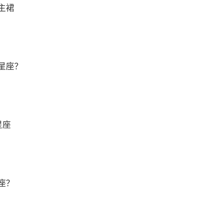
主裙
星座？
星座
座？