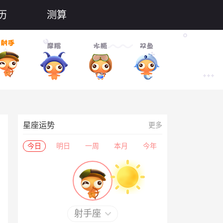
历
测算
星座运势
更多
今日
明日
一周
本月
今年
射手座