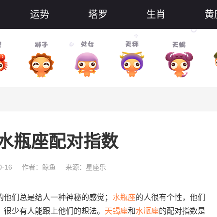
运势
塔罗
生肖
黄
水瓶座配对指数
-16
作者：鲸鱼
来源：星座乐
的他们总是给人一种神秘的感觉；
水瓶座
的人很有个性，他们
，很少有人能跟上他们的想法。
天蝎座
和
水瓶座
的配对指数是