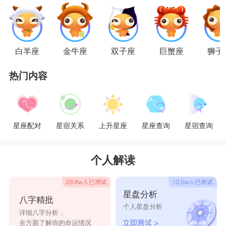
白羊座
金牛座
双子座
巨蟹座
狮子
热门内容
射手座
射手座
的人是外冷内热的人，外表看上去像个
刺猬一样，好像不会说实话，对人总是带有防备
星座配对
星宿关系
上升星座
星座查询
星宿查询
心，他们经常逞强不说真心话，但是其实在射手座
的内心，是非常柔软的，有时候真的很让人心疼，
个人解读
射手座总是把开心表现在外人面前，在人后总是自
己一个默默承受孤独和不安，不让别人察觉。射手
星盘分析
八字精批
个人星盘分析
座的人就是这么的爱逞强，其实很多时候这样往往
详细八字分析，
全方面了解你的命运情况