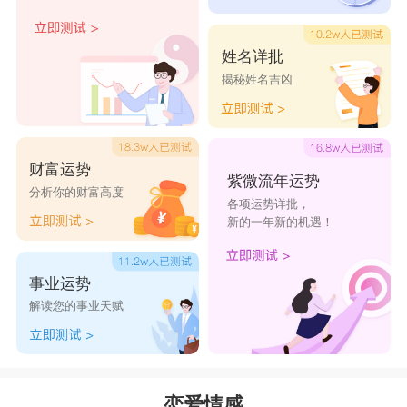
伤害了自己也伤害了身边关心他们的人。
摩羯座
姓名详批
摩羯座
的人坚强、独立，他们不想让别人看
揭秘姓名吉凶
扁，所以不管遇到什么事情，他们总是选择自己默
默撑住，不让自己倒下。因为他们要让身边的人看
到其实他们过得很好，其实在内心里，他们总是缺
财富运势
紫微流年运势
少关怀，缺少爱。在感情中也是这样，总是把最好
分析你的财富高度
各项运势详批，
的带给自己的另一半，什么不好的都选择自己承
新的一年新的机遇！
受，给人一种踏实温润的感觉，其实摩羯座内心的
事业运势
孤独只有他们自己知道，他们总是爱逞强，不愿意
解读您的事业天赋
说出来，就是典型的死鸭子嘴硬。
星座乐原创文章，转载需注明出处
恋爱情感