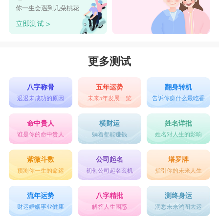
你一生会遇到几朵桃花
更多测试
八字称骨
五年运势
翻身转机
迟迟未成功的原因
未来5年发展一览
告诉你赚什么最吃香
命中贵人
横财运
姓名详批
谁是你的命中贵人
躺着都能赚钱
姓名对人生的影响
紫微斗数
公司起名
塔罗牌
预测你一生的命运
初创公司起名玄机
指引你的未来人生
流年运势
八字精批
测终身运
财运婚姻事业健康
解答人生困惑
洞悉未来鸿图大运