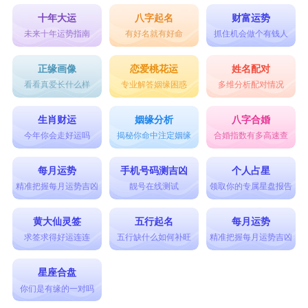
十年大运
八字起名
财富运势
未来十年运势指南
有好名就有好命
抓住机会做个有钱人
正缘画像
恋爱桃花运
姓名配对
看看真爱长什么样
专业解答姻缘困惑
多维分析配对情况
生肖财运
姻缘分析
八字合婚
今年你会走好运吗
揭秘你命中注定姻缘
合婚指数有多高速查
每月运势
手机号码测吉凶
个人占星
精准把握每月运势吉凶
靓号在线测试
领取你的专属星盘报告
黄大仙灵签
五行起名
每月运势
求签求得好运连连
五行缺什么如何补旺
精准把握每月运势吉凶
星座合盘
你们是有缘的一对吗