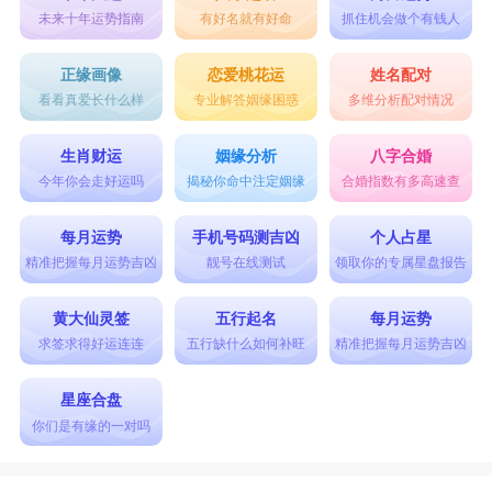
未来十年运势指南
有好名就有好命
抓住机会做个有钱人
正缘画像
恋爱桃花运
姓名配对
看看真爱长什么样
专业解答姻缘困惑
多维分析配对情况
生肖财运
姻缘分析
八字合婚
今年你会走好运吗
揭秘你命中注定姻缘
合婚指数有多高速查
每月运势
手机号码测吉凶
个人占星
精准把握每月运势吉凶
靓号在线测试
领取你的专属星盘报告
黄大仙灵签
五行起名
每月运势
求签求得好运连连
五行缺什么如何补旺
精准把握每月运势吉凶
星座合盘
你们是有缘的一对吗