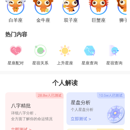
会对这种女生一见钟情。在不知不觉的，自己都不
知道什么时候就喜欢上了双子。风趣幽默的双子，
白羊座
金牛座
双子座
巨蟹座
狮子
是狮子的菜哦!
热门内容
互相吸引
狮子男是一个很自信的人，他们不论遇到再怎
么难以解决的事情，他们也会选择相信自己的，他
星座配对
星宿关系
上升星座
星座查询
星宿查询
们就是这样一个自信而又勇敢的人，而双子女是一
个心思很单纯的人，他们很佩服像狮子男这样的
个人解读
人，而狮子男经历了很多之后，对于像双子女这样
单纯的人也很感兴趣。
星盘分析
八字精批
个人星盘分析
详细八字分析，
全方面了解你的命运情况
星座乐原创文章，转载需注明出处