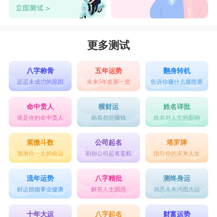
更多测试
八字称骨
五年运势
翻身转机
迟迟未成功的原因
未来5年发展一览
告诉你赚什么最吃香
命中贵人
横财运
姓名详批
谁是你的命中贵人
躺着都能赚钱
姓名对人生的影响
紫微斗数
公司起名
塔罗牌
预测你一生的命运
初创公司起名玄机
指引你的未来人生
流年运势
八字精批
测终身运
财运婚姻事业健康
解答人生困惑
洞悉未来鸿图大运
十年大运
八字起名
财富运势