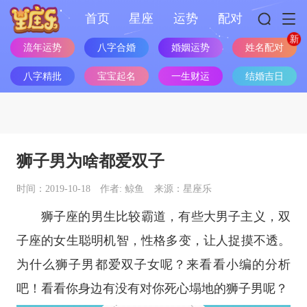
首页
星座
运势
配对
姓名配对
流年运势
八字合婚
婚姻运势
八字精批
宝宝起名
一生财运
结婚吉日
狮子男为啥都爱双子
时间：2019-10-18
作者: 鲸鱼
来源：星座乐
狮子座
的男生比较霸道，有些大男子主义，
双
子座
的女生聪明机智，性格多变，让人捉摸不透。
为什么狮子男都爱双子女呢？来看看小编的分析
吧！看看你身边有没有对你死心塌地的狮子男呢？