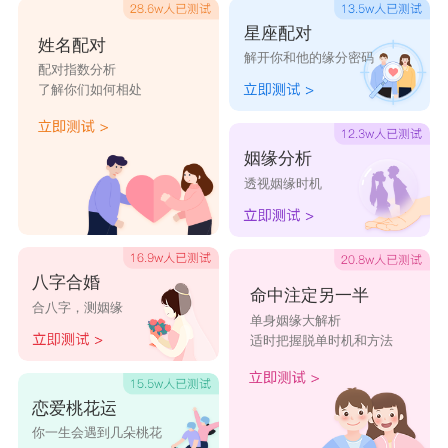
星座配对
姓名配对
解开你和他的缘分密码
配对指数分析
了解你们如何相处
姻缘分析
透视姻缘时机
八字合婚
命中注定另一半
合八字，测姻缘
单身姻缘大解析
适时把握脱单时机和方法
恋爱桃花运
你一生会遇到几朵桃花