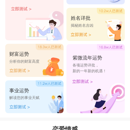
双鱼座
双鱼座
的人心地善良，对待感情也很认真，如
姓名详批
果你对双鱼座的人好，他们一定会加倍对你们好，
揭秘姓名吉凶
他们觉得你对他们的好都是出自真心的。在感情
中，他们一旦开始一段感情，会对自己的另一半百
般疼爱，会将最好的都给对方。一旦分手后，他们
财富运势
紫微流年运势
也不会去想着对方的不好，他们只会想着曾经的美
分析你的财富高度
各项运势详批，
好，想着对方的优点，只要跟双鱼座的人谈起前
新的一年新的机遇！
任，留在他们心里的都是美好的回忆。所以，分手
事业运势
后如果和前任再相遇，两个人都还有感情的话，是
解读您的事业天赋
很容易再次陷入感情中的。
巨蟹座
巨蟹座
非常容易和前任复合，因为巨蟹座的人
恋爱情感