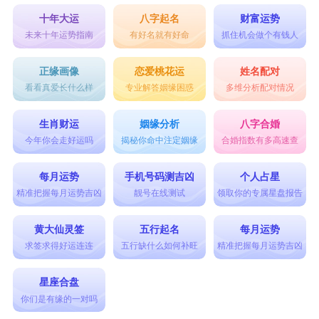
十年大运
八字起名
财富运势
未来十年运势指南
有好名就有好命
抓住机会做个有钱人
正缘画像
恋爱桃花运
姓名配对
看看真爱长什么样
专业解答姻缘困惑
多维分析配对情况
生肖财运
姻缘分析
八字合婚
今年你会走好运吗
揭秘你命中注定姻缘
合婚指数有多高速查
每月运势
手机号码测吉凶
个人占星
精准把握每月运势吉凶
靓号在线测试
领取你的专属星盘报告
黄大仙灵签
五行起名
每月运势
求签求得好运连连
五行缺什么如何补旺
精准把握每月运势吉凶
星座合盘
你们是有缘的一对吗