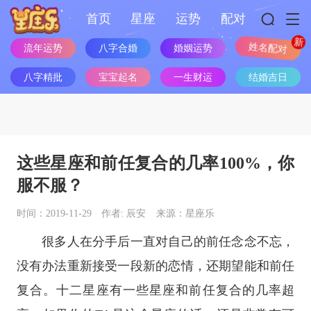
首页
星座
运势
配对
流年运势
八字合婚
婚姻运势
姓名配对
八字精批
宝宝起名
一生财运
结婚吉日
这些星座和前任复合的几率100%，你
服不服？
时间：2019-11-29
作者: 辰安
来源：星座乐
很多人在分手后一直对自己的前任念念不忘，
没有办法重新接受一段新的恋情，还期望能和前任
复合。
十二
星座
有一些
星座
和前任复合的几率超