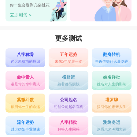
你一生会遇到几朵桃花
更多测试
八字称骨
五年运势
翻身转机
迟迟未成功的原因
未来5年发展一览
告诉你赚什么最吃香
命中贵人
横财运
姓名详批
谁是你的命中贵人
躺着都能赚钱
姓名对人生的影响
紫微斗数
公司起名
塔罗牌
预测你一生的命运
初创公司起名玄机
指引你的未来人生
流年运势
八字精批
测终身运
财运婚姻事业健康
解答人生困惑
洞悉未来鸿图大运