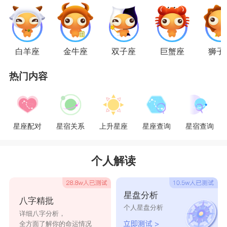
不会因为分开后就彻底遗忘，他们会时时刻刻思念
对方，但是他们高傲的自尊心总是让他们没有办法
低头。只要对方能够主动放下姿态，去跟狮子座的
白羊座
金牛座
双子座
巨蟹座
狮子
人复合，其实是很有机会复合的，因为狮子座的人
热门内容
开始一段感情都是经过慎重思考的，他们也不愿意
轻易放弃一段感情，所以只要能够照顾好狮子座的
面子，复合的几率非常高。
星座配对
星宿关系
上升星座
星座查询
星宿查询
个人解读
星盘分析
八字精批
个人星盘分析
详细八字分析，
全方面了解你的命运情况