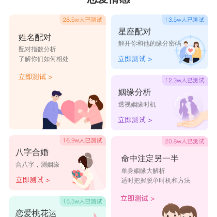
非常心软，而且很敏感，害怕孤独，所以他们是很
需要别人的陪伴的。在感情中的他们更是如此，他
星座配对
们会全心全意的对待自己的感情，每一次的感情都
姓名配对
解开你和他的缘分密码
配对指数分析
是抱着白头到老的心相处的，一旦分手了，他们会
了解你们如何相处
非常难过，终日陷在回忆里没有办法走出来。如果
前任也对巨蟹座的人还有留恋，再回来找他们的时
姻缘分析
候，是非常容易复合的，因为巨蟹座的心软，他们
透视姻缘时机
希望一段感情能够拥有更多的美好。而且他们也希
望曾经那么好的两个人能欧互相陪伴彼此，分手只
八字合婚
是上天对他们的考验，考验过后才能够更加的美好
命中注定另一半
合八字，测姻缘
单身姻缘大解析
而甜蜜。
适时把握脱单时机和方法
星座乐原创文章，转载需注明出处
恋爱桃花运