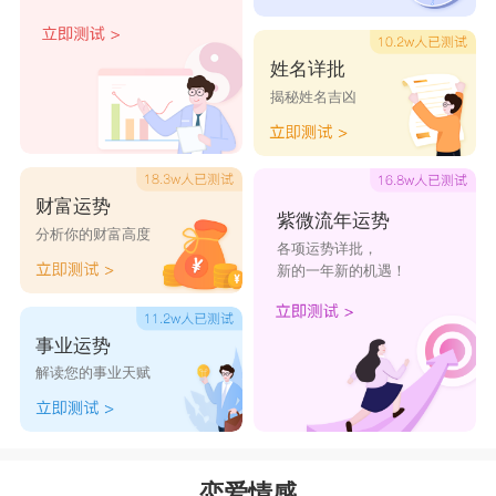
出来，过不了自己的感情那关。天蝎座的偏执往往
会让失去自己的感情，因为他们都是用自己的生
姓名详批
揭秘姓名吉凶
命，付出自己的全部去对待自己的感情，其实感情
是对等的，是互相的，是自由的，换个思维来经营
自己的感情也许会更好。
财富运势
天秤座
紫微流年运势
分析你的财富高度
各项运势详批，
天秤座
的男人其实是很完美的一类人，身边的
新的一年新的机遇！
异性缘也不错，但是为什么说天秤座的男人也是过
不了情劫的呢，其实天秤座的男人在感情中付出的
事业运势
很多，但是却没有去想过自己会得到什么，有时候
解读您的事业天赋
只是自己单方面的付出自己全部，却不考虑对方是
什么心意，导致自己的感情一直得不到好的结果。
而且天秤座的男人太追求完美了，总是希望能够找
恋爱情感