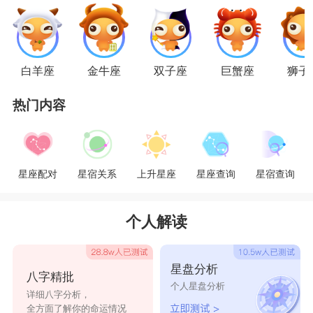
情，却让自己的恋人离的更远，他们的感情就是这
么失败的。所以处女座男人每一段感情都很质疑自
己，有时候越珍惜越小心翼翼，还是没有办法走的
白羊座
金牛座
双子座
巨蟹座
狮子
远。其实如果可以放宽心，给自己，给伴侣多一点
热门内容
的信任，也许就不会一直过不了情劫，可以好好的
等待那份属于自己的感情。
天蝎座
星座配对
星宿关系
上升星座
星座查询
星宿查询
天蝎座
的男人是把感情看得非常重要的，天蝎
座男人在恋爱中都是毫不吝啬的付出自己的全部，
个人解读
但是天蝎座男人也是非常没有安全感的一个
星座
，
所以在恋爱中占有欲特别强，往往让自己心爱的女
星盘分析
八字精批
人越走越远，在感情中一直得不到的天蝎座经常让
个人星盘分析
详细八字分析，
自己寝食难安，甚至在感情中迷失自己，一直走不
全方面了解你的命运情况