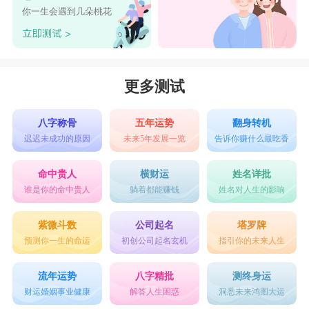
你一生会遇到几朵桃花
更多测试
八字称骨
五年运势
翻身转机
迟迟未成功的原因
未来5年发展一览
告诉你赚什么最吃香
命中贵人
横财运
姓名详批
谁是你的命中贵人
躺着都能赚钱
姓名对人生的影响
紫微斗数
公司起名
塔罗牌
预测你一生的命运
初创公司起名玄机
指引你的未来人生
流年运势
八字精批
测终身运
财运婚姻事业健康
解答人生困惑
洞悉未来鸿图大运