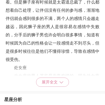
着。但是狮子座有时候就是太霸道总裁了，什么都
想着自己处理，让伴侣没有任何的参与感，渐渐地
伴侣就会感到很多的不满，两个人的感情只会越走
越远，因此狮子座的男人是很容易在感情中失败
的，分手后的狮子男也许会明白很多事情，知道有
时候因为自己的性格会让一段感情走不到尽头，但
是很多时候往往是他们不懂得珍惜，导致在感情中
很受伤。
处女座
处女座
的男人其实是非常痴情的，因为处女座
展开全文
的人在感情中总是很害怕失去，所以在一段感情中
都是处于比较弱势的地位，他们会非常小心呵护对
星座分析
待自己的另一半，但是越小心翼翼的对待自己的感