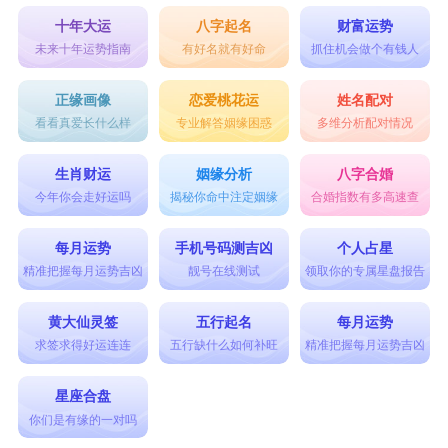
十年大运
八字起名
财富运势
未来十年运势指南
有好名就有好命
抓住机会做个有钱人
正缘画像
恋爱桃花运
姓名配对
看看真爱长什么样
专业解答姻缘困惑
多维分析配对情况
生肖财运
姻缘分析
八字合婚
今年你会走好运吗
揭秘你命中注定姻缘
合婚指数有多高速查
每月运势
手机号码测吉凶
个人占星
精准把握每月运势吉凶
靓号在线测试
领取你的专属星盘报告
黄大仙灵签
五行起名
每月运势
求签求得好运连连
五行缺什么如何补旺
精准把握每月运势吉凶
星座合盘
你们是有缘的一对吗