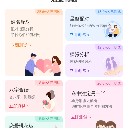
到一个非常完美的对象，导致有自己认为的所谓完
美对象出现的时候，就一味的自己去付出，去追
星座配对
姓名配对
解开你和他的缘分密码
求，对方的心意都没有考虑，经常受伤的就只有自
配对指数分析
了解你们如何相处
己了。
星座乐原创文章，转载需注明出处
姻缘分析
透视姻缘时机
八字合婚
命中注定另一半
合八字，测姻缘
单身姻缘大解析
适时把握脱单时机和方法
恋爱桃花运