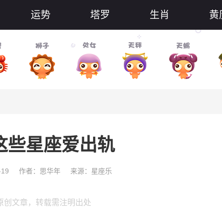
运势
塔罗
生肖
黄
这些星座爱出轨
-19
作者：思华年
来源：星座乐
原创文章，转载需注明出处