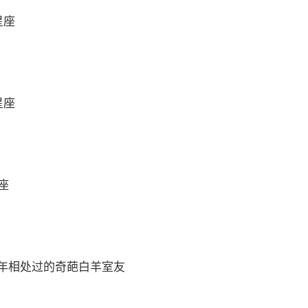
星座
星座
座
年相处过的奇葩白羊室友