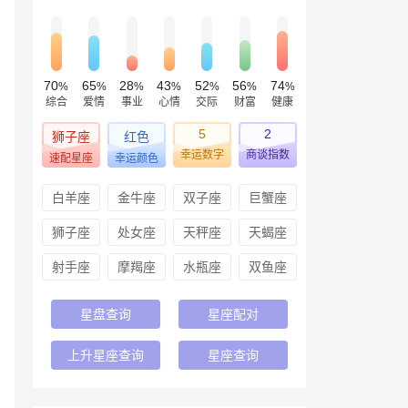
70
65
28
43
52
56
74
%
%
%
%
%
%
%
综合
爱情
事业
心情
交际
财富
健康
5
2
狮子座
红色
幸运数字
商谈指数
速配星座
幸运颜色
白羊座
金牛座
双子座
巨蟹座
狮子座
处女座
天秤座
天蝎座
射手座
摩羯座
水瓶座
双鱼座
星盘查询
星座配对
上升星座查询
星座查询