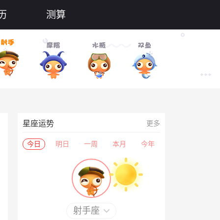
历
测算
星座运势
更多
今日
明日
一周
本月
今年
射手座