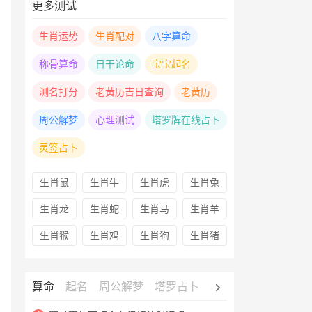
更多测试
生肖运势
生肖配对
八字算命
称骨算命
日干论命
宝宝起名
测名打分
老黄历吉日查询
老黄历
周公解梦
心理测试
塔罗牌在线占卜
灵签占卜
生肖鼠
生肖牛
生肖虎
生肖兔
生肖龙
生肖蛇
生肖马
生肖羊
生肖猴
生肖鸡
生肖狗
生肖猪
算命
起名
周公解梦
塔罗占卜
心理测试
老黄历