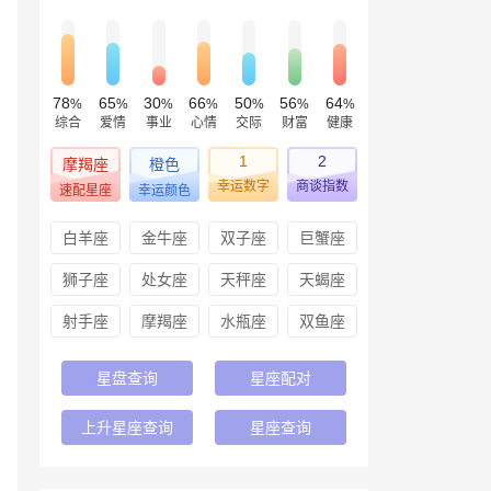
78
65
30
66
50
56
64
%
%
%
%
%
%
%
综合
爱情
事业
心情
交际
财富
健康
1
2
摩羯座
橙色
幸运数字
商谈指数
速配星座
幸运颜色
白羊座
金牛座
双子座
巨蟹座
狮子座
处女座
天秤座
天蝎座
射手座
摩羯座
水瓶座
双鱼座
星盘查询
星座配对
上升星座查询
星座查询