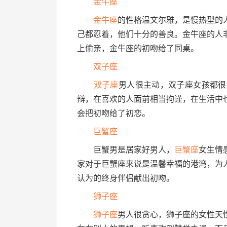
金牛座
金牛座
的性格温文尔雅，是慢热型的
己都忍着，他们十分的善良。金牛座的人
上偷亲，金牛座的初吻给了同桌。
双子座
双子座
男人很主动，双子座女孩都很
辩，在喜欢的人面前相当拘谨，在生活中
会把初吻给了初恋。
巨蟹座
巨蟹男是居家好男人，
巨蟹座
女生情
家对于巨蟹座来说是温馨幸福的港湾，为
认为的终身伴侣献出初吻。
狮子座
狮子座
男人很贪心，狮子座的女性天