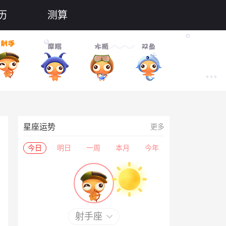
历
测算
星座运势
更多
今日
明日
一周
本月
今年
射手座