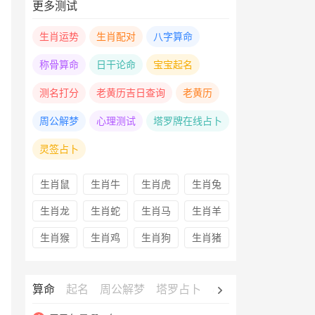
更多测试
生肖运势
生肖配对
八字算命
称骨算命
日干论命
宝宝起名
测名打分
老黄历吉日查询
老黄历
周公解梦
心理测试
塔罗牌在线占卜
灵签占卜
生肖鼠
生肖牛
生肖虎
生肖兔
生肖龙
生肖蛇
生肖马
生肖羊
生肖猴
生肖鸡
生肖狗
生肖猪
算命
起名
周公解梦
塔罗占卜
心理测试
老黄历