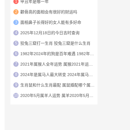
1
甲丑年是哪一年
2
颧骨高的面相会有很好的财运吗
3
面相鼻子长得好的女人能有多好命
4
2025年12月18日的今日吉时查询
5
狡兔三窟打一生肖 狡兔三窟是什么生肖
6
1982年2024年的狗是百年难遇 1982年的狗在2024年怎么样
7
2021年属猴人全年运势 属猴2021年运势及运程
8
2024年是属马人最大转变 2024年属马人的全年运势
9
生肖鼠和什么生肖最配 属鼠婚配哪个属相最好
10
2020年5月属羊人运势 属羊2020年5月运程