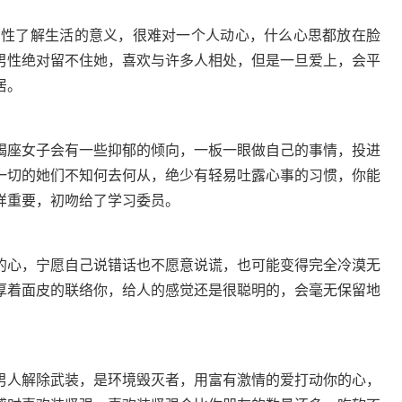
女性了解生活的意义，很难对一个人动心，什么心思都放在脸
男性绝对留不住她，喜欢与许多人相处，但是一旦爱上，会平
居。
羯座女子会有一些抑郁的倾向，一板一眼做自己的事情，投进
一切的她们不知何去何从，绝少有轻易吐露心事的习惯，你能
样重要，初吻给了学习委员。
心，宁愿自己说错话也不愿意说谎，也可能变得完全冷漠无
厚着面皮的联络你，给人的感觉还是很聪明的，会毫无保留地
男人解除武装，是环境毁灭者，用富有激情的爱打动你的心，