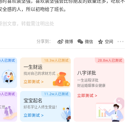
感时喜欢装坚强，喜欢装坚强会比你朋友的数量还多，吃软不
安全感的人，所以初吻给了班长。
原创文章，转载需注明出处
分享到：
微博
微信
空间
一生财运
八字详批
？
找对自己的求财方式
一生运程详批
财运婚姻事业健康
宝宝起名
三世
好名字让人终生受益！