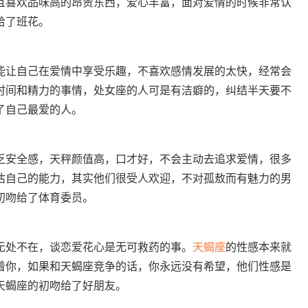
且喜欢品味高的昂贵东西，爱心丰富，面对爱情的时候非常认
给了班花。
能让自己在爱情中享受乐趣，不喜欢感情发展的太快，经常会
时间和精力的事情，处女座的人可是有洁癖的，纠结半天要不
了自己最爱的人。
乏安全感，天秤颜值高，口才好，不会主动去追求爱情，很多
估自己的能力，其实他们很受人欢迎，不对孤敖而有魅力的男
初吻给了体育委员。
处不在，谈恋爱花心是无可救药的事。
天蝎座
的性感本来就
着你，如果和天蝎座竞争的话，你永远没有希望，他们性感是
天蝎座的初吻给了好朋友。