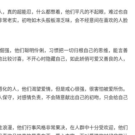
人，真的超能忍，什么都憋着，他们平凡的不起眼，难过也自
非常老实，初吻如木头般板滞乏味，会不经意间在喜欢的人脸
倔强，他们聪明伶俐，习惯把一切归根自己的思维，能言善
也比较讨喜，不开心时隐藏自己，如此娇俏可爱又善良的人，
感化的人，他们渴望爱情，但是戒心很强，很害怕被爱所伤。
人保守，对感情负责，不会随意献出自己的初吻，只会给自己
性浪漫，他们行事风格非常果决，在人群中十分受欢迎，他们