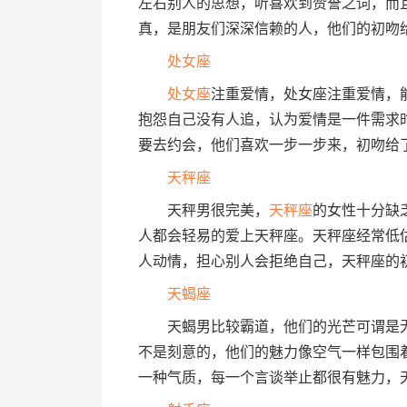
左右别人的思想，听喜欢到赞誉之词，而
真，是朋友们深深信赖的人，他们的初吻
处女座
处女座
注重爱情，处女座注重爱情，
抱怨自己没有人追，认为爱情是一件需求
要去约会，他们喜欢一步一步来，初吻给
天秤座
天秤男很完美，
天秤座
的女性十分缺
人都会轻易的爱上天秤座。天秤座经常低
人动情，担心别人会拒绝自己，天秤座的
天蝎座
天蝎男比较霸道，他们的光芒可谓是无
不是刻意的，他们的魅力像空气一样包围
一种气质，每一个言谈举止都很有魅力，