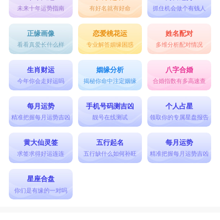
未来十年运势指南
有好名就有好命
抓住机会做个有钱人
正缘画像
恋爱桃花运
姓名配对
看看真爱长什么样
专业解答姻缘困惑
多维分析配对情况
生肖财运
姻缘分析
八字合婚
今年你会走好运吗
揭秘你命中注定姻缘
合婚指数有多高速查
每月运势
手机号码测吉凶
个人占星
精准把握每月运势吉凶
靓号在线测试
领取你的专属星盘报告
黄大仙灵签
五行起名
每月运势
求签求得好运连连
五行缺什么如何补旺
精准把握每月运势吉凶
星座合盘
你们是有缘的一对吗