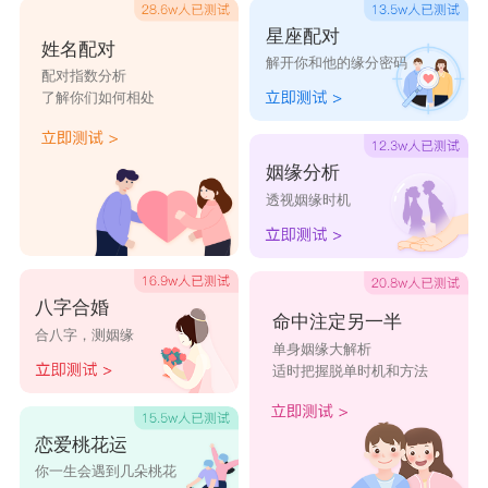
星座配对
姓名配对
解开你和他的缘分密码
配对指数分析
了解你们如何相处
姻缘分析
透视姻缘时机
八字合婚
命中注定另一半
合八字，测姻缘
单身姻缘大解析
适时把握脱单时机和方法
恋爱桃花运
你一生会遇到几朵桃花