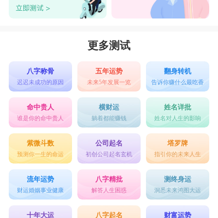
更多测试
八字称骨
五年运势
翻身转机
迟迟未成功的原因
未来5年发展一览
告诉你赚什么最吃香
命中贵人
横财运
姓名详批
谁是你的命中贵人
躺着都能赚钱
姓名对人生的影响
紫微斗数
公司起名
塔罗牌
预测你一生的命运
初创公司起名玄机
指引你的未来人生
流年运势
八字精批
测终身运
财运婚姻事业健康
解答人生困惑
洞悉未来鸿图大运
十年大运
八字起名
财富运势