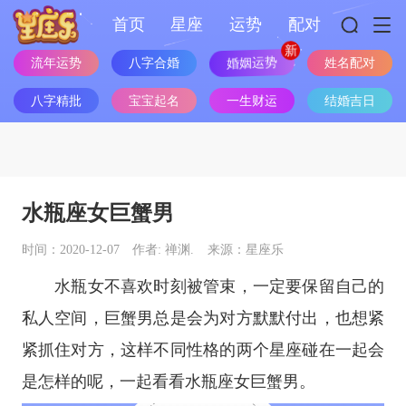
首页
星座
运势
配对
流年运势
八字合婚
婚姻运势
姓名配对
八字精批
宝宝起名
一生财运
结婚吉日
水瓶座女巨蟹男
时间：2020-12-07
作者: 禅渊.
来源：星座乐
水瓶女不喜欢时刻被管束，一定要保留自己的
私人空间，巨蟹男总是会为对方默默付出，也想紧
紧抓住对方，这样不同性格的两个
星座
碰在一起会
是怎样的呢，一起看看
水瓶座
女巨蟹男。