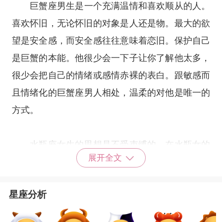
巨蟹座
男生是一个充满温情和喜欢顺从的人。
喜欢怀旧，无论怀旧的对象是人还是物。最大的欲
望是安全感，而安全感往往意味着恋旧。保护自己
是巨蟹的本能。他很少会一下子让你了解他太多，
很少会把自己的情绪或感情赤裸的表白。跟敏感而
且情绪化的
巨蟹座
男人相处，温柔的对他是唯一的
方式。
水瓶座女生的思想是不受束缚的，在水瓶女的
展开全文
眼中，巨蟹男过于保守。巨蟹男认为诚实是感情的
基石，同时恋爱的时候，他要你的心完完全全属于
星座分析
他的，不可以有二心，希望时刻都掌握着对方。水
瓶女独立自主的特质，别想要试图去占有她，即使