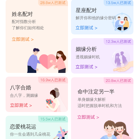
星座配对
姓名配对
解开你和他的缘分密码
配对指数分析
了解你们如何相处
姻缘分析
透视姻缘时机
八字合婚
命中注定另一半
合八字，测姻缘
单身姻缘大解析
适时把握脱单时机和方法
恋爱桃花运
你一生会遇到几朵桃花