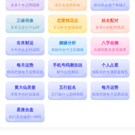
未来十年运势指南
有好名就有好命
抓住机会做个有钱人
正缘画像
恋爱桃花运
姓名配对
看看真爱长什么样
专业解答姻缘困惑
多维分析配对情况
生肖财运
姻缘分析
八字合婚
今年你会走好运吗
揭秘你命中注定姻缘
合婚指数有多高速查
每月运势
手机号码测吉凶
个人占星
精准把握每月运势吉凶
靓号在线测试
领取你的专属星盘报告
黄大仙灵签
五行起名
每月运势
求签求得好运连连
五行缺什么如何补旺
精准把握每月运势吉凶
星座合盘
你们是有缘的一对吗