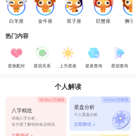
白羊座
的女人大多也会嫁给穷夫，因为她们在
生活当中是典型的理想主义者，总是渴望追求甜蜜
白羊座
金牛座
双子座
巨蟹座
狮子
而又浪漫的爱情，但是在这个过程当中却忽视了经
热门内容
济的重要性。在白羊女看来，有情饮水饱，不管对
方有多穷，只要对自己好，就会心甘情愿的与对方
在一起。
星座配对
星宿关系
上升星座
星座查询
星宿查询
星座乐原创文章，转载需注明出处
个人解读
星盘分析
八字精批
个人星盘分析
详细八字分析，
全方面了解你的命运情况