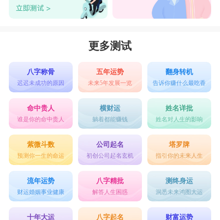
更多测试
八字称骨
五年运势
翻身转机
迟迟未成功的原因
未来5年发展一览
告诉你赚什么最吃香
命中贵人
横财运
姓名详批
谁是你的命中贵人
躺着都能赚钱
姓名对人生的影响
紫微斗数
公司起名
塔罗牌
预测你一生的命运
初创公司起名玄机
指引你的未来人生
流年运势
八字精批
测终身运
财运婚姻事业健康
解答人生困惑
洞悉未来鸿图大运
十年大运
八字起名
财富运势