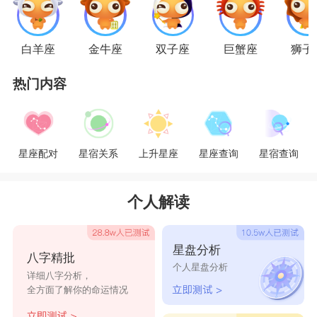
法主见，一旦确定了心目中的那个人选，她们就会
坚持到底，无论是粗茶淡饭还是山珍海味，她们都
白羊座
金牛座
双子座
巨蟹座
狮子
会不离不弃。
水瓶座
的女生虽然有时候特立独行，
热门内容
但她们很理性很细心，不仅能把自己照顾好还能把
家庭照顾的很好，和水瓶座女生在一起的男生会感
到轻松，会少一些生活的压力，她们常能带来欢
星座配对
星宿关系
上升星座
星座查询
星宿查询
乐，不会有负能量。
星座乐原创文章，转载需注明出处
个人解读
星盘分析
八字精批
个人星盘分析
详细八字分析，
全方面了解你的命运情况