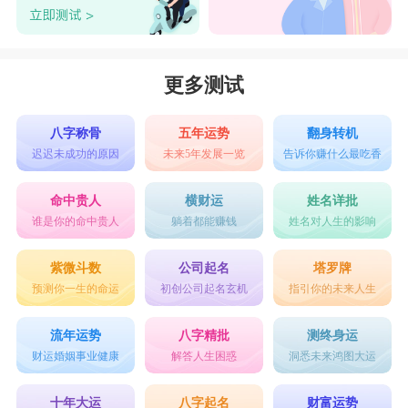
更多测试
八字称骨
五年运势
翻身转机
迟迟未成功的原因
未来5年发展一览
告诉你赚什么最吃香
命中贵人
横财运
姓名详批
谁是你的命中贵人
躺着都能赚钱
姓名对人生的影响
紫微斗数
公司起名
塔罗牌
预测你一生的命运
初创公司起名玄机
指引你的未来人生
流年运势
八字精批
测终身运
财运婚姻事业健康
解答人生困惑
洞悉未来鸿图大运
十年大运
八字起名
财富运势