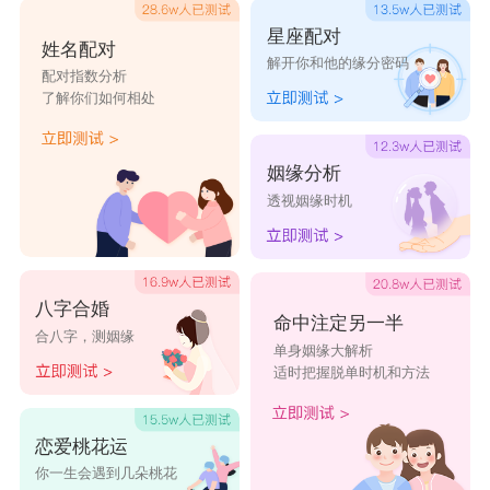
星座配对
姓名配对
解开你和他的缘分密码
配对指数分析
了解你们如何相处
姻缘分析
透视姻缘时机
八字合婚
命中注定另一半
合八字，测姻缘
单身姻缘大解析
适时把握脱单时机和方法
恋爱桃花运
你一生会遇到几朵桃花