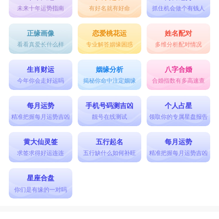
未来十年运势指南
有好名就有好命
抓住机会做个有钱人
正缘画像
恋爱桃花运
姓名配对
看看真爱长什么样
专业解答姻缘困惑
多维分析配对情况
生肖财运
姻缘分析
八字合婚
今年你会走好运吗
揭秘你命中注定姻缘
合婚指数有多高速查
每月运势
手机号码测吉凶
个人占星
精准把握每月运势吉凶
靓号在线测试
领取你的专属星盘报告
黄大仙灵签
五行起名
每月运势
求签求得好运连连
五行缺什么如何补旺
精准把握每月运势吉凶
星座合盘
你们是有缘的一对吗