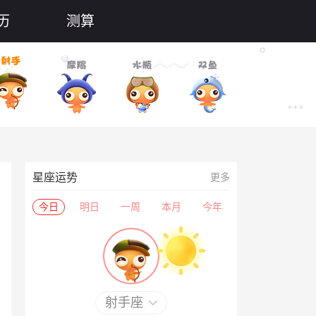
历
测算
星座运势
更多
今日
明日
一周
本月
今年
射手座