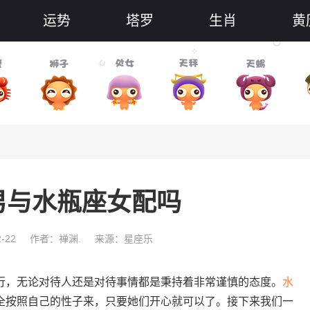
运势
塔罗
生肖
黄
男与水瓶座女配吗
-22
作者：禅渊.
来源：星座乐
行，无论对待人还是对待事情都是秉持着非常谨慎的态度。
水
全按照自己的性子来，只要她们开心就可以了。接下来我们一