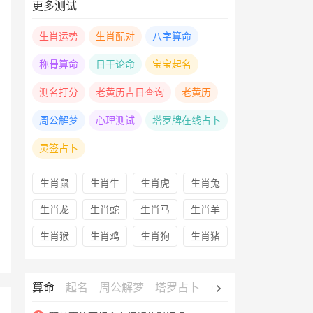
更多测试
生肖运势
生肖配对
八字算命
称骨算命
日干论命
宝宝起名
测名打分
老黄历吉日查询
老黄历
周公解梦
心理测试
塔罗牌在线占卜
灵签占卜
生肖鼠
生肖牛
生肖虎
生肖兔
生肖龙
生肖蛇
生肖马
生肖羊
生肖猴
生肖鸡
生肖狗
生肖猪
算命
起名
周公解梦
塔罗占卜
心理测试
老黄历