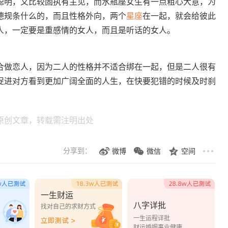
明，又比较固执有主见，而水瓶座女生有一点粗心大意，为
德规条什么的，而且性格外向，两个
星座
在一起，就会给彼此
人，一定要是重感情的女人，而且是听话的女人。
做恋人，因为二人的性格并不适合绑在一起，但是二人很有
促进对方看到更加广阔全面的人生，在快要犯错的时候及时刹
原创文章，转载需注明出处
分享到：
微博
微信
空间
一生财运
八字详批
？
找对自己的求财方式
一生运程详批
财运婚姻事业健康