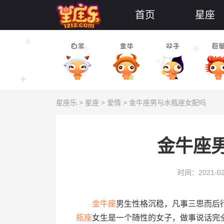
首页
星座
星座乐
>
星座
>
爱情
> 金牛座男与水瓶座女配吗
金牛座
时间：2021-02
金牛座
男生性格沉稳，凡事三思而后
瓶座
女生是一个随性的女子，做事说话完