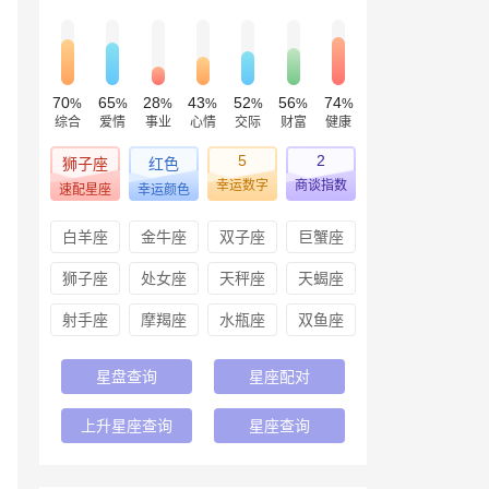
70
65
28
43
52
56
74
%
%
%
%
%
%
%
综合
爱情
事业
心情
交际
财富
健康
5
2
狮子座
红色
幸运数字
商谈指数
速配星座
幸运颜色
白羊座
金牛座
双子座
巨蟹座
狮子座
处女座
天秤座
天蝎座
射手座
摩羯座
水瓶座
双鱼座
星盘查询
星座配对
上升星座查询
星座查询