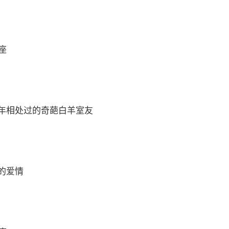
座
年相处过的奇葩白羊室友
的爱情