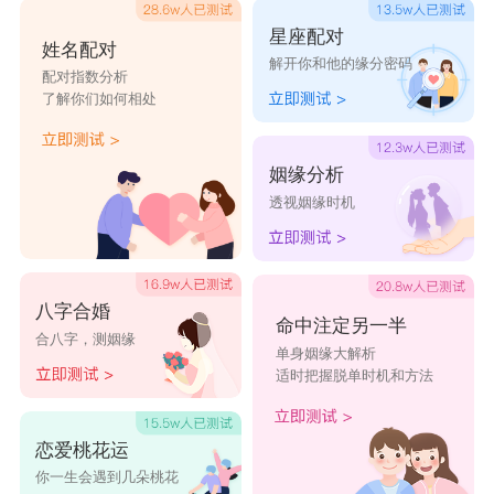
星座配对
姓名配对
解开你和他的缘分密码
配对指数分析
了解你们如何相处
姻缘分析
透视姻缘时机
八字合婚
命中注定另一半
合八字，测姻缘
单身姻缘大解析
适时把握脱单时机和方法
恋爱桃花运
你一生会遇到几朵桃花