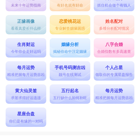
未来十年运势指南
有好名就有好命
抓住机会做个有钱人
正缘画像
恋爱桃花运
姓名配对
看看真爱长什么样
专业解答姻缘困惑
多维分析配对情况
生肖财运
姻缘分析
八字合婚
今年你会走好运吗
揭秘你命中注定姻缘
合婚指数有多高速查
每月运势
手机号码测吉凶
个人占星
精准把握每月运势吉凶
靓号在线测试
领取你的专属星盘报告
黄大仙灵签
五行起名
每月运势
求签求得好运连连
五行缺什么如何补旺
精准把握每月运势吉凶
星座合盘
你们是有缘的一对吗