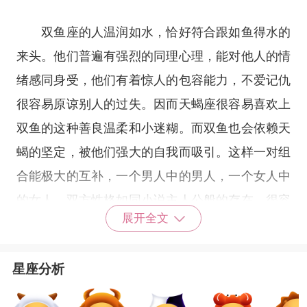
双鱼座的人温润如水，恰好符合跟如鱼得水的
来头。他们普遍有强烈的同理心理，能对他人的情
绪感同身受，他们有着惊人的包容能力，不爱记仇
很容易原谅别人的过失。因而天蝎座很容易喜欢上
双鱼的这种善良温柔和小迷糊。而双鱼也会依赖天
蝎的坚定，被他们强大的自我而吸引。这样一对组
合能极大的互补，一个男人中的男人，一个女人中
的女人，双方性格如同小说主人公般的存在，很容
展开全文
易谱写出浪漫爱情故事。
星座分析
天蝎和双鱼是绝配，但是双鱼爱玩的性格会让
天蝎觉得不安，适当的表达你对他(她)的爱意会有