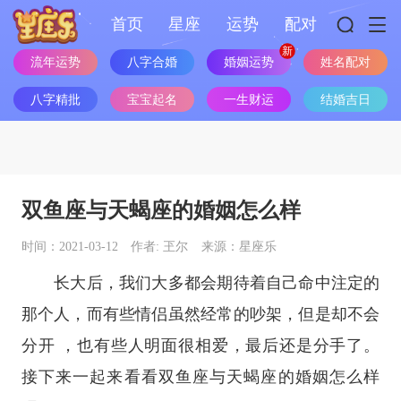
首页
星座
运势
配对
流年运势
八字合婚
婚姻运势
姓名配对
八字精批
宝宝起名
一生财运
结婚吉日
双鱼座与天蝎座的婚姻怎么样
时间：2021-03-12
作者: 玊尔
来源：星座乐
长大后，我们大多都会期待着自己命中注定的
那个人，而有些情侣虽然经常的吵架，但是却不会
分开 ，也有些人明面很相爱，最后还是分手了。
接下来一起来看看
双鱼座
与
天蝎座
的婚姻怎么样