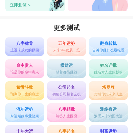
更多测试
八字称骨
五年运势
翻身转机
迟迟未成功的原因
未来5年发展一览
告诉你赚什么最吃香
命中贵人
横财运
姓名详批
谁是你的命中贵人
躺着都能赚钱
姓名对人生的影响
紫微斗数
公司起名
塔罗牌
预测你一生的命运
初创公司起名玄机
指引你的未来人生
流年运势
八字精批
测终身运
财运婚姻事业健康
解答人生困惑
洞悉未来鸿图大运
十年大运
八字起名
财富运势