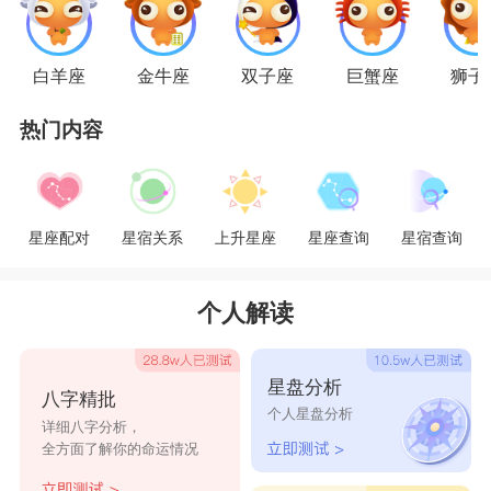
意想不到不到的结果。不过是适当，不是总是将爱
挂在嘴边，这样会让天蝎觉得轻浮，最好可以用实
白羊座
金牛座
双子座
巨蟹座
狮子
际行动表明，如果是双鱼的男生可以多制造浪漫，
热门内容
双鱼的女生则需要多撒娇。
星座乐原创文章，转载需注明出处
星座配对
星宿关系
上升星座
星座查询
星宿查询
个人解读
星盘分析
八字精批
个人星盘分析
详细八字分析，
全方面了解你的命运情况