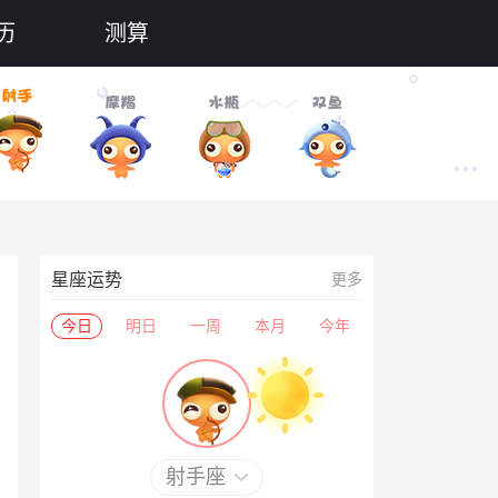
历
测算
星座运势
更多
今日
明日
一周
本月
今年
射手座