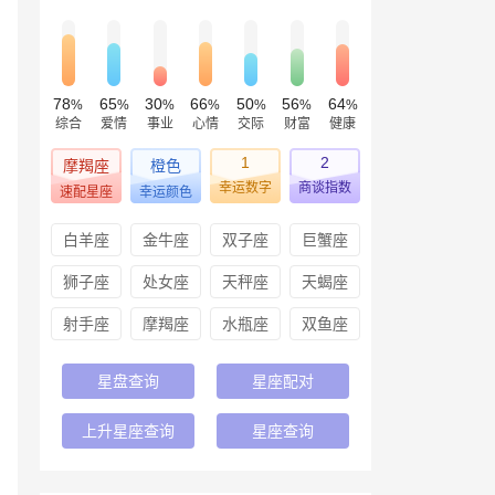
78
65
30
66
50
56
64
%
%
%
%
%
%
%
综合
爱情
事业
心情
交际
财富
健康
1
2
摩羯座
橙色
幸运数字
商谈指数
速配星座
幸运颜色
白羊座
金牛座
双子座
巨蟹座
狮子座
处女座
天秤座
天蝎座
射手座
摩羯座
水瓶座
双鱼座
星盘查询
星座配对
上升星座查询
星座查询