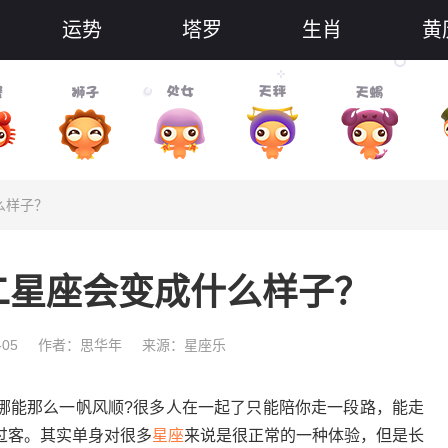
运势
塔罗
生肖
黄
么样子？
二星座会变成什么样子？
-05
作者：思华年
来源：星座乐
能那么一帆风顺?很多人在一起了只能陪你走一段路，能走
过客。其实单身对很多
星座
来说是很正常的一种体验，但是长