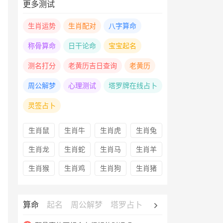
更多测试
生肖运势
生肖配对
八字算命
称骨算命
日干论命
宝宝起名
测名打分
老黄历吉日查询
老黄历
周公解梦
心理测试
塔罗牌在线占卜
灵签占卜
生肖鼠
生肖牛
生肖虎
生肖兔
生肖龙
生肖蛇
生肖马
生肖羊
生肖猴
生肖鸡
生肖狗
生肖猪
算命
起名
周公解梦
塔罗占卜
心理测试
老黄历