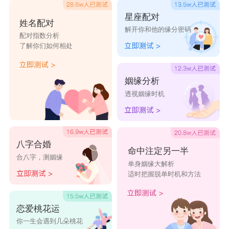
星座配对
姓名配对
解开你和他的缘分密码
配对指数分析
了解你们如何相处
姻缘分析
透视姻缘时机
八字合婚
命中注定另一半
合八字，测姻缘
单身姻缘大解析
适时把握脱单时机和方法
恋爱桃花运
你一生会遇到几朵桃花