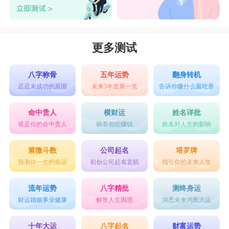
更多测试
八字称骨
五年运势
翻身转机
迟迟未成功的原因
未来5年发展一览
告诉你赚什么最吃香
命中贵人
横财运
姓名详批
谁是你的命中贵人
躺着都能赚钱
姓名对人生的影响
紫微斗数
公司起名
塔罗牌
预测你一生的命运
初创公司起名玄机
指引你的未来人生
流年运势
八字精批
测终身运
财运婚姻事业健康
解答人生困惑
洞悉未来鸿图大运
十年大运
八字起名
财富运势