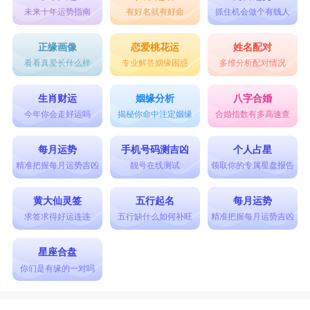
未来十年运势指南
有好名就有好命
抓住机会做个有钱人
正缘画像
恋爱桃花运
姓名配对
看看真爱长什么样
专业解答姻缘困惑
多维分析配对情况
生肖财运
姻缘分析
八字合婚
今年你会走好运吗
揭秘你命中注定姻缘
合婚指数有多高速查
每月运势
手机号码测吉凶
个人占星
精准把握每月运势吉凶
靓号在线测试
领取你的专属星盘报告
黄大仙灵签
五行起名
每月运势
求签求得好运连连
五行缺什么如何补旺
精准把握每月运势吉凶
星座合盘
你们是有缘的一对吗