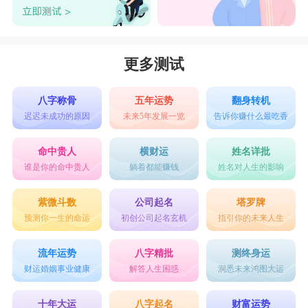
更多测试
八字称骨
五年运势
翻身转机
迟迟未成功的原因
未来5年发展一览
告诉你赚什么最吃香
命中贵人
横财运
姓名详批
谁是你的命中贵人
躺着都能赚钱
姓名对人生的影响
紫微斗数
公司起名
塔罗牌
预测你一生的命运
初创公司起名玄机
指引你的未来人生
流年运势
八字精批
测终身运
财运婚姻事业健康
解答人生困惑
洞悉未来鸿图大运
十年大运
八字起名
财富运势