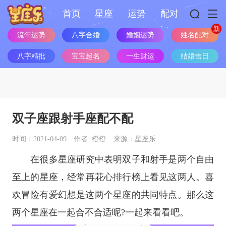
首页
星座
运势
配对
姓名配对
流年运势
八字合婚
婚姻运势
八字精批
宝宝起名
一生财运
结婚吉日
双子座跟射手座配不配
时间：2021-04-09
作者: 橙橙
来源：星座乐
在很多
星座
研究中表明双子和射手是两个自由
至上的
星座
，经常再花心排行榜上看见这两人。喜
欢冒险有爱幻想是这两个星座的共同特点。那么这
两个星座在一起合不合适呢?一起来看看吧。