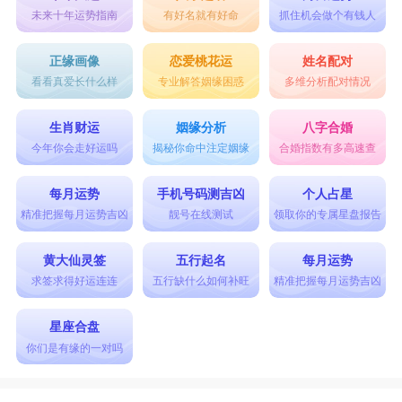
未来十年运势指南
有好名就有好命
抓住机会做个有钱人
正缘画像
恋爱桃花运
姓名配对
看看真爱长什么样
专业解答姻缘困惑
多维分析配对情况
生肖财运
姻缘分析
八字合婚
今年你会走好运吗
揭秘你命中注定姻缘
合婚指数有多高速查
每月运势
手机号码测吉凶
个人占星
精准把握每月运势吉凶
靓号在线测试
领取你的专属星盘报告
黄大仙灵签
五行起名
每月运势
求签求得好运连连
五行缺什么如何补旺
精准把握每月运势吉凶
星座合盘
你们是有缘的一对吗