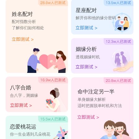
星座配对
姓名配对
解开你和他的缘分密码
配对指数分析
了解你们如何相处
姻缘分析
透视姻缘时机
八字合婚
命中注定另一半
合八字，测姻缘
单身姻缘大解析
适时把握脱单时机和方法
恋爱桃花运
你一生会遇到几朵桃花