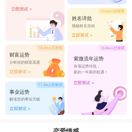
绪紧绷一整天。聊天是相互的，你来我往，如果只
是一直听
巨蟹座
男生在讲，那么他们敏感的情绪就
姓名详批
揭秘姓名吉凶
会爆发，认为你在这段聊天中没有投入，所以在适
当的时候要提供一些话题，让巨蟹座男生能够有新
的话题发挥，他们的情绪也会变得好转。
财富运势
狮子男：多夸他
紫微流年运势
分析你的财富高度
各项运势详批，
狮子座
男生很喜欢听好话，所以你夸他夸得越
新的一年新的机遇！
多，他就越有兴趣跟你聊，毕竟跟你聊天能够得到
满足。而且狮子男被夸的时候不会去分辨，对方是
事业运势
真心实意得夸奖他还是虚情假意地耍弄他。只要那
解读您的事业天赋
些话听起来顺耳的事自然就觉得很开心，这种聊天
对他来说是有意义的，要是你句句话，与他针锋相
对，动不动就开始辩驳，他的，想法，可能是真
恋爱情感