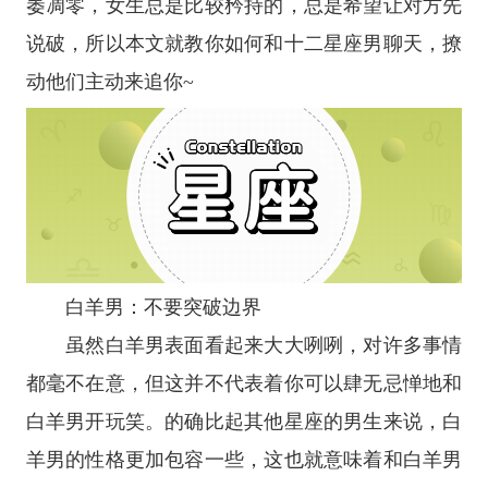
萎凋零，女生总是比较矜持的，总是希望让对方先
说破，所以本文就教你如何和
十二
星座
男聊天，撩
动他们主动来追你~
白羊男：不要突破边界
虽然白羊男表面看起来大大咧咧，对许多事情
都毫不在意，但这并不代表着你可以肆无忌惮地和
白羊男开玩笑。的确比起其他
星座
的男生来说，白
羊男的性格更加包容一些，这也就意味着和白羊男