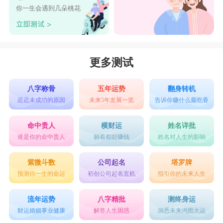
现实，对于理想和现实之间也追求着平衡。在聊天
你一生会遇到几朵桃花
过程中，
天秤座
男生更看重的是二人心灵的相合。
他们不会轻易掉入那些肢体语言和话术陷阱中，聊
天的氛围和环境根本无法影响他对一个人的看法，
更多测试
只有你显示出来的趣味和灵魂，才能让他印象深
刻。比起那些鸡毛蒜皮的日常来，他们更希望和对
八字称骨
五年运势
翻身转机
迟迟未成功的原因
未来5年发展一览
告诉你赚什么最吃香
方来一场有深度的对谈。
天蝎男：不要频繁发信息
命中贵人
横财运
姓名详批
谁是你的命中贵人
躺着都能赚钱
姓名对人生的影响
天蝎男上进心很强，大部分时间要么在学习，
要么就是在工作。如果他们没有回复的话，你就要
紫微斗数
公司起名
塔罗牌
预测你一生的命运
初创公司起名玄机
指引你的未来人生
知道他们现在正在忙，你就不要二十四小时不停去
打扰他们，不停的给他们发信息或打电话。天蝎男
流年运势
八字精批
测终身运
特别讨厌一种人，那就是自己明明都没空回复，却
财运婚姻事业健康
解答人生困惑
洞悉未来鸿图大运