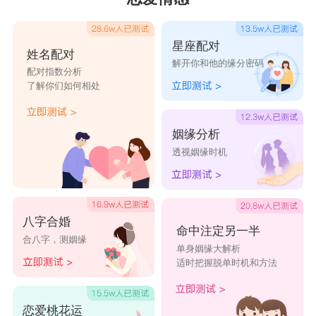
难，也没那么愿意跟你聊下去。
处女男：适当谈谈工作
星座配对
姓名配对
解开你和他的缘分密码
处女座
男生是一个具有很强观察力的星座男，
配对指数分析
了解你们如何相处
他们能够通过别人的一举一动来进行分析和判断真
实，他们其实很欣赏工作做得好的女生，在处女男
姻缘分析
看来，女生漂亮好看是一方面，但是最终支撑她们
透视姻缘时机
精神的，还是她们自己的事业和工作。工作做得好
的女生，相信对待生活的态度也是积极的。所以在
跟他们聊天的时候，适当的把话题往你的工作上带
八字合婚
命中注定另一半
合八字，测姻缘
一带，他们会很感兴趣的。
单身姻缘大解析
适时把握脱单时机和方法
天秤男：引起兴趣
天秤座
男生是一个温文尔雅的男生，天生注重
恋爱桃花运