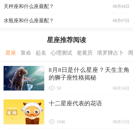
天秤座和什么座最配？
08月04日
和他聊得开就爱上你。如果想要和他继续有交集下
去的话，那么这将是一场持久战。
水瓶座和什么座最配？
08月07日
双鱼男：你要知道他的生活习惯，记得他的生
日
星座推荐阅读
关于他的生活习惯，只要你抓住了一点，一点
星座
算命
起名
心理测试
老黄历
塔罗牌占卜
就好，让他觉得如果离开了你，他的那个生活习惯
就无法继续下去。只要你抓住双鱼男的生活习惯并
8月8日是什么星座？天生主角
的狮子座性格揭秘
且让自己融入进去，你就会给双鱼男一种错觉
58
08月16日
是“他，无法离开你！因为如果他离开你，那么他
的生活就无法继续”。
十二星座代表的花语
星座乐原创文章，转载需注明出处
1048
08月15日