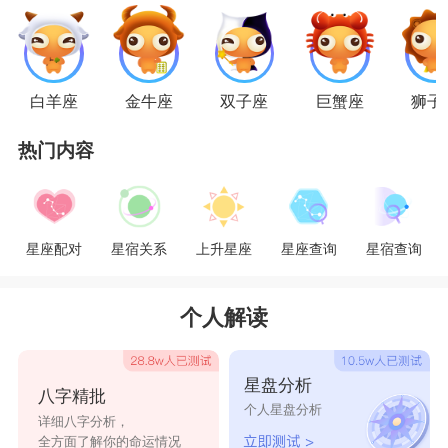
已经快撩到他了。
双子男：风趣幽默
双子座
普遍能言善辩，不管是男生还是女生，
白羊座
金牛座
双子座
巨蟹座
狮子
他们都拥有着超强口才，很会表达自己内心的想
热门内容
法。从来都不按常理出牌的
双子座
男生，自然也不
会被普通的搭讪所征服。想要抓住双子座男生的注
意力，让他认定你一人，最好多多磨练一下自己的
星座配对
星宿关系
上升星座
星座查询
星宿查询
嘴皮，犀利的吐槽，别出心裁的出场方式，只要你
能在他们心中留下印象，哪怕是故意扮丑，都会让
个人解读
双子座男生对你好感十足。
巨蟹男：主动提供话题
星盘分析
八字精批
巨蟹座
男生是一个情绪敏感的星座男，他们的
个人星盘分析
详细八字分析，
自卑是骨子里的自卑，一听到点风吹草动，就会情
全方面了解你的命运情况