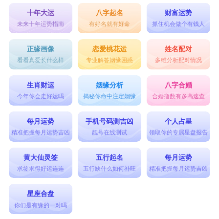
还一直信息发个不停的人。只会觉得你很闲，不会
十年大运
八字起名
财富运势
想要再理你。
未来十年运势指南
有好名就有好命
抓住机会做个有钱人
射手男：共同爱好
正缘画像
恋爱桃花运
姓名配对
射手男是一个非常乐观开朗的人，他们表明上
看看真爱长什么样
专业解答姻缘困惑
多维分析配对情况
看起来大大咧咧，却是最会用嘻嘻哈哈来掩饰自己
生肖财运
姻缘分析
八字合婚
感情的一群人。对于射手男这种爱玩的人来说，共
今年你会走好运吗
揭秘你命中注定姻缘
合婚指数有多高速查
同的兴趣非常重要。如果你能和他们是一路人，那
每月运势
手机号码测吉凶
个人占星
么第一时间内就会让他们对你有比较好的印象。所
精准把握每月运势吉凶
靓号在线测试
领取你的专属星盘报告
以在聊天的时候尽管打开你的思路，并且发掘你们
黄大仙灵签
五行起名
每月运势
两个人共同的兴趣爱好，
射手座
这么开朗的人不会
求签求得好运连连
五行缺什么如何补旺
精准把握每月运势吉凶
是那种每天只聊吃饭睡觉这些话题的。
摩羯男：主动出击
星座合盘
你们是有缘的一对吗
摩羯座
男生并不是一个话唠，他们是一个事业