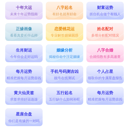
表现出始终如一的态度，把关注和忠诚都留给了
十年大运
八字起名
财富运势
你，会变得非常认真，并且经常对你认认真真的态
未来十年运势指南
有好名就有好命
抓住机会做个有钱人
度。水瓶座尝试用各种方式去爱你，那就是他们在
正缘画像
恋爱桃花运
姓名配对
为你改变的时候了。
看看真爱长什么样
专业解答姻缘困惑
多维分析配对情况
双鱼座
：会变得非常的温柔
生肖财运
姻缘分析
八字合婚
双鱼座
在感情上面都是非常感性的，让他们表
今年你会走好运吗
揭秘你命中注定姻缘
合婚指数有多高速查
现出喜欢上一个人真的是非常不容易的。一旦表现
每月运势
手机号码测吉凶
个人占星
出来了，就说明他们是真心的喜欢你，他们的表现
精准把握每月运势吉凶
靓号在线测试
领取你的专属星盘报告
有时可能会表达不清，也可能会因此变得非常的温
黄大仙灵签
五行起名
每月运势
柔，一旦犯错了就要去纠正，给人一种你已经是他
求签求得好运连连
五行缺什么如何补旺
精准把握每月运势吉凶
们人的感觉。
要知道，美好的事物都是从夏天开始，祝你终
星座合盘
你们是有缘的一对吗
得自己所爱。