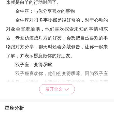
来就是白羊的行动时间了。
金牛座
：与你分享喜欢的事物
金牛座
对很多事物都是很好奇的，对于心动的
对象会害羞腼腆，他们喜欢探索未知的事情和东
西，老爱伪装成对方的好友，会想把自己喜欢的事
物跟对方分享，聊天时还会旁敲侧击，让你一起来
了解，并表示愿意做你的好朋友。
双子座
：变得啰嗦
双子座
喜欢你，他们会变得啰嗦。因为双子座
本身是一个话唠，永远都有讲不完的话，不管是面
展开全文
对自己的亲人还是朋友，他们都会一直讲个不停。
喜欢你的时候，双子座会变得更加啰嗦，会经常的
星座分析
找你聊天，加倍的关心你，如果双子座在你身上出