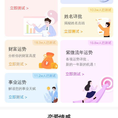
胆地向你表达自己的感情，甚至做出更过的举动也
很正常。
姓名详批
揭秘姓名吉凶
处女座
：莫名其妙地对你发脾气
处女座
都是很善良的人，不会随便对人发脾
气，他们平时都觉得自己很厉害，如果他们有喜欢
财富运势
的人了，完全是不把别人放在眼里，只会生喜欢人
紫微流年运势
分析你的财富高度
各项运势详批，
的气，那么就说明他们是真的喜欢你了。
新的一年新的机遇！
天秤座
：突然的沉默，尴尬的气氛
天秤座
是非常擅长于社交，在人际交往这方面
事业运势
堪称第一名。有天秤座在的场子就不会有冷的瞬
解读您的事业天赋
间。天秤座对一个人心动时，会在有这个人的场合
里，变得冷场，或者相互之间不知道该说些什么话
题，两两相望，导致气氛有些尴尬。
恋爱情感