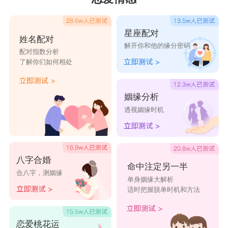
天蝎座
：会想着对你好
天蝎座
一定感觉到对你心动，不会轻易对你表
星座配对
姓名配对
解开你和他的缘分密码
白，会通过自己的方式去关注你，暗中观察你，会
配对指数分析
了解你们如何相处
不露声色地去了解你，花很长很长的时间。天蝎座
拥有极强的自尊心，与你的相处中还会不动声色关
姻缘分析
心你，会疯狂搜查你的一切，通过微信、微博甚至
透视姻缘时机
QQ空间。
射手座
：会秒回消息
射手座
性格坦率，不像是包容的一个人，他们
八字合婚
命中注定另一半
合八字，测姻缘
不会把甜蜜言语挂嘴边。但若是对于自己喜欢的
单身姻缘大解析
适时把握脱单时机和方法
人，会保护你，照顾你，更明显的表现就是会愿意
做出牺牲，目光会不自觉地落到你身上，射手们会
恋爱桃花运