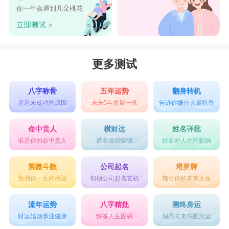
有很强的包容性，同样需要你的信任和理解，然后
你一生会遇到几朵桃花
就会尽量的投其所好，在对方需要的时候默默付
出。
摩羯座
：给你温柔的眼神
更多测试
摩羯是玩暗恋的
星座
，他们不懂得怎么表达
自己的感情，或是怕一旦泄露了这样的感情自己就
八字称骨
五年运势
翻身转机
迟迟未成功的原因
未来5年发展一览
告诉你赚什么最吃香
会受到伤害，如果
摩羯座
喜欢上一个人，表面上会
不动声色，暗暗观察你的喜好，然后竭尽所能满足
命中贵人
横财运
姓名详批
谁是你的命中贵人
躺着都能赚钱
姓名对人生的影响
你，看你的眼神非常温柔非常深情，独占欲非常
强，对你的照顾无微不至，虽然没有很多甜言蜜
紫微斗数
公司起名
塔罗牌
预测你一生的命运
初创公司起名玄机
指引你的未来人生
语。
水瓶座
：时刻的关心你
流年运势
八字精批
测终身运
水瓶座
是一个懂得付出的
星座
，喜欢上谁能够
财运婚姻事业健康
解答人生困惑
洞悉未来鸿图大运