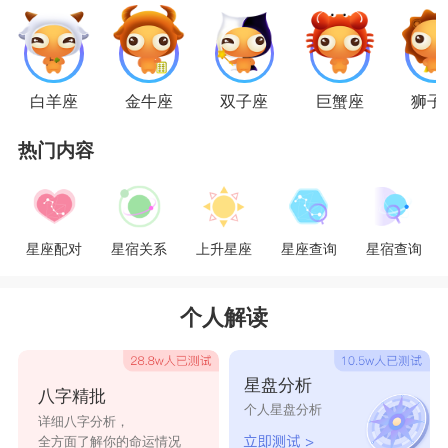
现这种情况，就是对你有意思。
巨蟹座
：默默了解你
喜欢一个人的
巨蟹座
，他们时常会去跟身边人
白羊座
金牛座
双子座
巨蟹座
狮子
打听你的近况，不管是好的还是不好的，他们通通
热门内容
都想要知道。他们一天没有关心你，就会觉得心里
缺少一点什么，会特别的不得劲，虽然有时候会表
现得比较拙劣，但是这都是发自他们内心的。巨蟹
星座配对
星宿关系
上升星座
星座查询
星宿查询
就是会从细节出发。
狮子座
：大胆直率
个人解读
狮子座
非常的率真，真诚，不做作。当狮子喜
欢上一个人，他的表现一定是最直接的，就是要告
星盘分析
八字精批
诉对方自己的心意，一定会让全世界的人都知道。
个人星盘分析
详细八字分析，
狮子是喜欢主动地出击的人，他们不会胆怯，会大
全方面了解你的命运情况