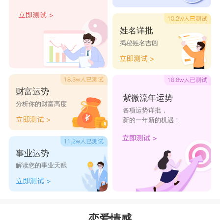
爱前的区别还是蛮大的。
处女座
姓名详批
揭秘姓名吉凶
我们都知道的是，
处女座
是个理性居于爱情之
上的星座。在爱情面前，他们也有自己的原则性，
而不是一味的陷入爱情，变成被动的那一方。他们
财富运势
认为，恋爱只是其次，让自己变得更好才是更加重
紫微流年运势
分析你的财富高度
各项运势详批，
要的事。所以没有遇到爱情之前的处女座，是一个
新的一年新的机遇！
集理性、骄傲、完美于一身的星座。有一套属于自
己的完美标准，当然对于另一半也不例外。虽然处
事业运势
女有着挑剔、追求完美的性格，但内心其实也是自
解读您的事业天赋
卑的。ta也希望能够遇到自己真正喜欢的另一半。
而处女一旦遇见爱情，就会变得更加挑剔，还疑神
疑鬼想的多。因为在ta看来，自己的另一半是可以
恋爱情感