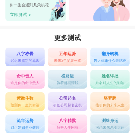
情后，恋爱后的射手会一改往日贪玩的状态，突然
你一生会遇到几朵桃花
变得恪守本分，变得安静下来，他们便会开始慢慢
懂得生活的意义，并且收起自己那颗浪荡不羁的
心，开始正式走向成熟。他们会转变成那种为了你
更多测试
我可以放弃整个世界。他们变得一切以恋人为中
心，为了爱的人可以抛弃一切，对你深情专一。恋
八字称骨
五年运势
翻身转机
迟迟未成功的原因
未来5年发展一览
告诉你赚什么最吃香
人让ta往东，ta绝不会往西。时刻都想要知道另一
半在做什么，知道对方的状态，煲电话粥到深夜也
命中贵人
横财运
姓名详批
谁是你的命中贵人
躺着都能赚钱
姓名对人生的影响
不会感觉到疲累。就是一个十足的粘人精。爱人和
自由，射手一定会选择爱人(ps：前提是真爱!)。
紫微斗数
公司起名
塔罗牌
预测你一生的命运
初创公司起名玄机
指引你的未来人生
星座乐原创文章，转载需注明出处
流年运势
八字精批
测终身运
财运婚姻事业健康
解答人生困惑
洞悉未来鸿图大运