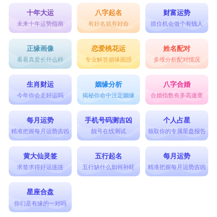
十年大运
八字起名
财富运势
未来十年运势指南
有好名就有好命
抓住机会做个有钱人
正缘画像
恋爱桃花运
姓名配对
看看真爱长什么样
专业解答姻缘困惑
多维分析配对情况
生肖财运
姻缘分析
八字合婚
今年你会走好运吗
揭秘你命中注定姻缘
合婚指数有多高速查
每月运势
手机号码测吉凶
个人占星
精准把握每月运势吉凶
靓号在线测试
领取你的专属星盘报告
黄大仙灵签
五行起名
每月运势
求签求得好运连连
五行缺什么如何补旺
精准把握每月运势吉凶
星座合盘
你们是有缘的一对吗