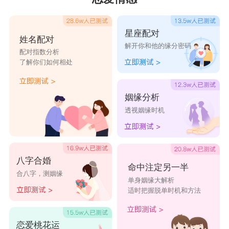
变得更加完美的。所以事无巨细，处女经常会要求
对方做到最好。同时自己也会作出改变，但一不小
星座配对
姓名配对
解开你和他的缘分密码
心也容易迷失。恋爱后只会变得更挑剔的处女座，
配对指数分析
了解你们如何相处
真的要注意了。
射手座
姻缘分析
恋爱对射手来说影响还是蛮大的。射手的思想
透视姻缘时机
很简单，有时候还会表现得有些任性，恋爱前的射
手放荡不羁爱自由，就像断了线的风筝，没有什么
能够阻挡，射手对自由的向往。在没有遇到真爱
八字合婚
命中注定另一半
合八字，测姻缘
前，射手一向爱玩，整天胡闹，没个正经，怎么舒
单身姻缘大解析
适时把握脱单时机和方法
服怎么过，特别随心所欲，他们要争取得到全世
界。但如果他们遇到自己喜欢的人，且开始一段恋
恋爱桃花运