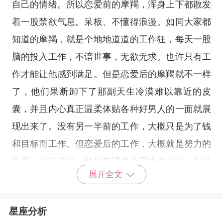
自己的情绪。所以恋爱前的摩羯，浑身上下都散发
着一股禁欲气息。呆板、不懂得浪漫。如同大家都
知道的摩羯，就是个地地道道的工作狂，每天一股
脑的投入工作，不谙世事，无欲无求。也许只有工
作才能让他感到满足。但是恋爱后的摩羯就不一样
了，他们果断卸下了那副天生冷漠难以靠近的皮
囊，并且内心真正温柔体贴各种好男人的一面就展
现出来了。没有另一半前的工作，大概只是为了钱
和目标而工作。但恋爱后的工作，大概就是努力的
给另一半花花花。他们有话也会只给恋人说，所以
展开全文
别人看不到的摩羯冷淡并不代表他们不幸福，指不
定摩羯和爱人蜜里调油呢。
星座分析
狮子座