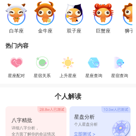
狮子座
为人光明磊落，豪爽讲信用。单身时，
狮子基本都会以事业和朋友为重。他们日常充满热
情、朝气。对待朋友大方，从不斤斤计较。自信骄
白羊座
金牛座
双子座
巨蟹座
狮子
傲的狮子，也希望所有人都是崇拜自己的。所以这
热门内容
也就造就了狮子座占有欲强烈的一个特点。恋爱前
的他们，觉得没有人能轻易的配得上自己。恋爱后
的他们：全世界只有我能配得上你。在狮子坠入爱
星座配对
星宿关系
上升星座
星座查询
星宿查询
河后，他们就会把重心放在另一半身上，会向身边
的人夸赞自己的另一半，走到哪里都带着对方，不
个人解读
管是甜蜜还是生气，狮子座都会自动转化为温柔属
性。在恋人面前，他会变得十分有担当，能独当一
星盘分析
八字精批
面。作为另一半最温暖的依靠，狮子也是比较容易
个人星盘分析
详细八字分析，
吃醋的类型，吃醋的时候特别可爱。所以他们与恋
全方面了解你的命运情况