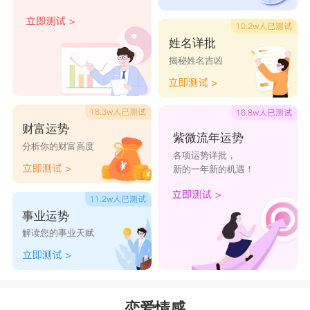
睦，现如今想起来也都是甜蜜美好的回忆，而那些
曾经坏的记忆全部忘光光，甚至不停的反省自己，
姓名详批
揭秘姓名吉凶
是否是自己的决定错误，所以天蝎要忘掉过去，才
能更好拥抱未来。
天蝎座的人对于爱情是非常专一的，但他们一
财富运势
旦认定对方是自己想要选择的人，他们一定会付出
紫微流年运势
分析你的财富高度
各项运势详批，
自己的真心和一切努力，全心全意的对待对方。但
新的一年新的机遇！
是如果对方背叛自己，那么天蝎座的人的报复心会
爆发出来，用尽自己全部的经历去实施复仇反感。
事业运势
因此和天蝎座的人在一起是非常有压力的。天蝎座
解读您的事业天赋
强大的占有欲要求你必须，付出和他们相同的情
感，全心全意的回馈。
摩羯座
恋爱情感