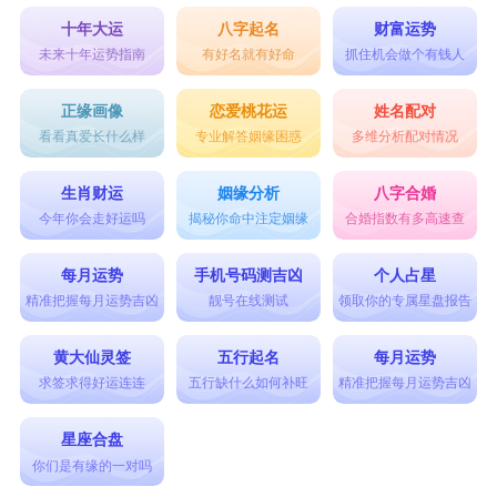
十年大运
八字起名
财富运势
未来十年运势指南
有好名就有好命
抓住机会做个有钱人
正缘画像
恋爱桃花运
姓名配对
看看真爱长什么样
专业解答姻缘困惑
多维分析配对情况
生肖财运
姻缘分析
八字合婚
今年你会走好运吗
揭秘你命中注定姻缘
合婚指数有多高速查
每月运势
手机号码测吉凶
个人占星
精准把握每月运势吉凶
靓号在线测试
领取你的专属星盘报告
黄大仙灵签
五行起名
每月运势
求签求得好运连连
五行缺什么如何补旺
精准把握每月运势吉凶
星座合盘
你们是有缘的一对吗