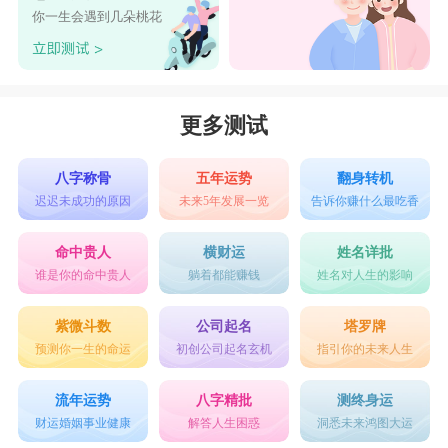
如何，摩羯如果想要脱单的话，那就要及时行动起
你一生会遇到几朵桃花
来，不要总是停留在各种空洞的幻想中。
摩羯座是非常现实的
星座
，他们对于爱情更多
的是责任和自我的要求，不渴求轰轰烈烈的情感，
更多测试
但求细水长流温情脉脉的感情。摩羯座在恋爱中属
于比较被动的一方，他们非常擅长伪装，即使遇上
八字称骨
五年运势
翻身转机
迟迟未成功的原因
未来5年发展一览
告诉你赚什么最吃香
心仪的对象，也会严格控制自己，不会轻易表明自
己的心意。
命中贵人
横财运
姓名详批
谁是你的命中贵人
躺着都能赚钱
姓名对人生的影响
星座乐原创文章，转载需注明出处
紫微斗数
公司起名
塔罗牌
预测你一生的命运
初创公司起名玄机
指引你的未来人生
流年运势
八字精批
测终身运
财运婚姻事业健康
解答人生困惑
洞悉未来鸿图大运