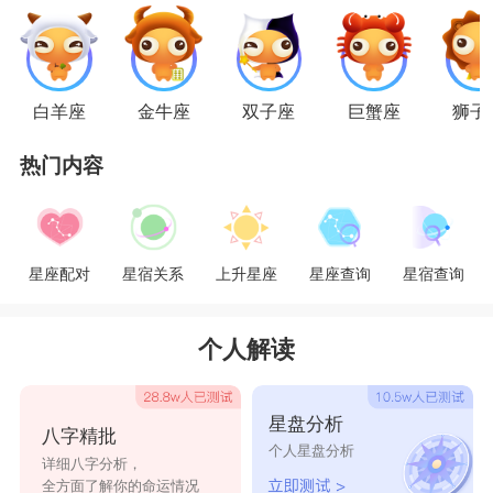
好了伤疤忘了疼，这样的双鱼在今年可能会经历很
多段恋情，但每段都不是很长久。
天蝎座
白羊座
金牛座
双子座
巨蟹座
狮子
天蝎座
的人个性高傲冷漠，他们在感情里有着
热门内容
强烈的占有欲与控制欲;因此在恋情中相对比较强
势，也更加霸道。故而在恋爱时经常会让对方感到
压力很大，生活中产生的摩擦很多，矛盾也很频
星座配对
星宿关系
上升星座
星座查询
星宿查询
繁。2021年，天蝎座的性格会令他们感到疲倦，所
以两个人很大可能会分手。在今年的天蝎，对另一
个人解读
半的掌控欲日渐增强，这会让对方厌倦且感觉到迷
茫，觉得自己没有了私生活，久而久之麻烦就产生
星盘分析
八字精批
了。在分手之后天蝎会久久不能忘怀，容易活在过
个人星盘分析
详细八字分析，
去的回忆中，哪怕当初两个人分手之时多么的不和
全方面了解你的命运情况