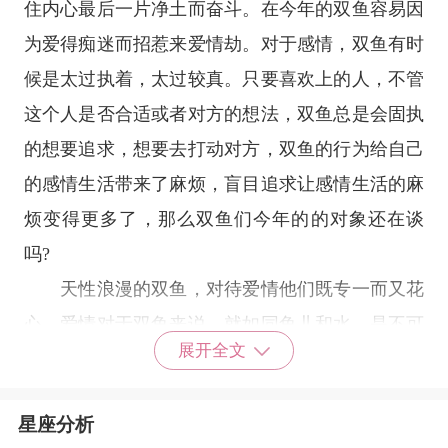
住内心最后一片净土而奋斗。在今年的双鱼容易因
为爱得痴迷而招惹来爱情劫。对于感情，双鱼有时
候是太过执着，太过较真。只要喜欢上的人，不管
这个人是否合适或者对方的想法，双鱼总是会固执
的想要追求，想要去打动对方，双鱼的行为给自己
的感情生活带来了麻烦，盲目追求让感情生活的麻
烦变得更多了，那么双鱼们今年的的对象还在谈
吗?
天性浪漫的双鱼，对待爱情他们既专一而又花
心。爱情对于双鱼来说，就如同鱼儿和水，是不可
展开全文
或缺的，他们时时刻刻都渴望这一段美好的爱情。
失恋的时候双鱼会很痛苦，但这种失恋的感觉去的
星座分析
就像龙卷风，很快双鱼就能够投入到下一段感情，