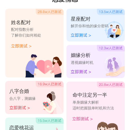
2021
摩羯座
会把更多的时间和精力都花费在自
己的事业上面，因此他们也容易分手，因为在今
星座配对
姓名配对
解开你和他的缘分密码
年，摩羯座由于冥王星在财帛宫、兄弟宫逆行，导
配对指数分析
了解你们如何相处
致他们手头很缺钱，没什么心思去经营感情生活。
很多时候他们都是比较繁忙的，根本就没有更多的
姻缘分析
时间去陪伴自己的另一半，所以说就特别的容易发
透视姻缘时机
生一定的矛盾，然后为了双方都非常好的话，很容
易就分手了。摩羯在分手也不刽很在意，往往需要
手头的工作暂告一段落的时候，才会意思到自己该
八字合婚
命中注定另一半
合八字，测姻缘
脱单了。他们会开始陷入一种很矛盾的心态中，甚
单身姻缘大解析
适时把握脱单时机和方法
至想将就随便找个人结婚，但是又觉得有些不甘
心，到最后甚至于连精神状况都会受到影响。无论
恋爱桃花运