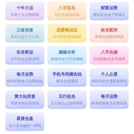
十年大运
八字起名
财富运势
未来十年运势指南
有好名就有好命
抓住机会做个有钱人
正缘画像
恋爱桃花运
姓名配对
看看真爱长什么样
专业解答姻缘困惑
多维分析配对情况
生肖财运
姻缘分析
八字合婚
今年你会走好运吗
揭秘你命中注定姻缘
合婚指数有多高速查
每月运势
手机号码测吉凶
个人占星
精准把握每月运势吉凶
靓号在线测试
领取你的专属星盘报告
黄大仙灵签
五行起名
每月运势
求签求得好运连连
五行缺什么如何补旺
精准把握每月运势吉凶
星座合盘
你们是有缘的一对吗