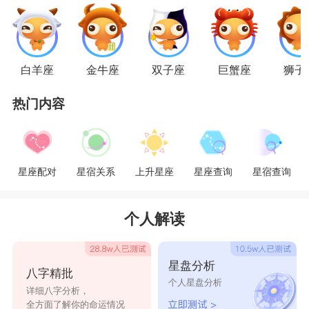
处女座
：稍微放低标准
单身的处女们，木星坐镇你的恋爱宫，这会为
你的姻缘带来好运气。
处女座
的爱总是有些偏激和
白羊座
金牛座
双子座
巨蟹座
狮子
执着。他们虽然很挑剔，但他们也是挑剔的异常理
热门内容
性，所以他们在对身边人的时候，总是有着他们的
选择。2021年处女座的爱情运还是比较好的，能遇
见很多异性，但在前半年里，他们总是潜意识的去
星座配对
星宿关系
上升星座
星座查询
星宿查询
维持着他们高冷的性格，很冷静的来对待生活，这
会让追求者有点不知道如何下手。如果处女座减少
个人解读
一些高冷，多点接地气，那么处女座距离成为桃花
们心目之中的完美情人也就不远了。处女座在年底
星盘分析
八字精批
的桃花运还是相当不错的，会是很多人喜欢的小姐
个人星盘分析
详细八字分析，
姐小哥哥，就看有没有合眼缘的人出现了。
全方面了解你的命运情况