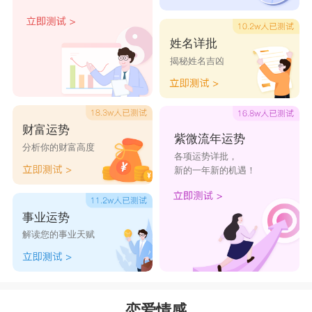
处女座对爱感情是很严谨的，事事追求完美的
处女座，对于喜欢的对象，对于想要的情感都有自
姓名详批
揭秘姓名吉凶
己的标准，而且会为了想要的东西，付出巨大的努
力。处女座的人属于比较被动的类型，如果想追求
处女座的话，通常选用比较含蓄的方式来表达自己
财富运势
的心意较为合适。
紫微流年运势
分析你的财富高度
各项运势详批，
白羊座
：学会体贴
新的一年新的机遇！
白羊座
天生性格比较冲动，好在他们虽然冲
动，但不盲目。一般来说他们所做的事情，全都是
事业运势
有着一定的目标。今年白羊的爱情走上坡路，只要
解读您的事业天赋
白羊在上半年很容易就有了他们想要的的目标，他
们也一直在勇敢的冲上前，去实现这个目标。如果
下半年的白羊单身那多数是追求没成功，这时的白
恋爱情感