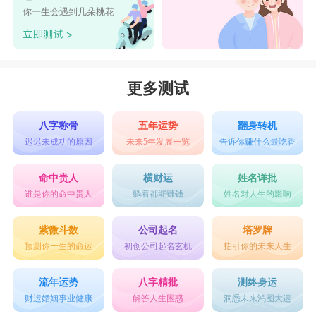
你一生会遇到几朵桃花
更多测试
八字称骨
五年运势
翻身转机
迟迟未成功的原因
未来5年发展一览
告诉你赚什么最吃香
命中贵人
横财运
姓名详批
谁是你的命中贵人
躺着都能赚钱
姓名对人生的影响
紫微斗数
公司起名
塔罗牌
预测你一生的命运
初创公司起名玄机
指引你的未来人生
流年运势
八字精批
测终身运
财运婚姻事业健康
解答人生困惑
洞悉未来鸿图大运