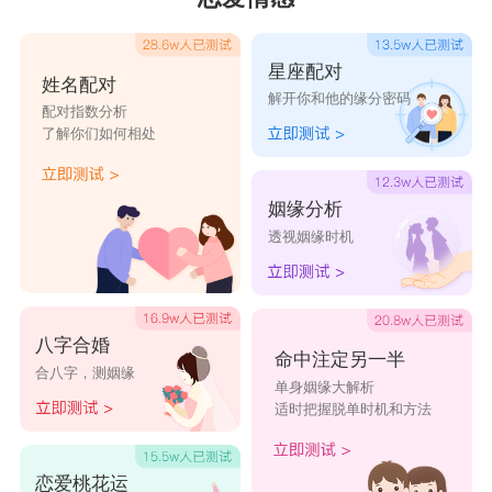
羊，对于桃花们来说，也是让他们努力的对象。在
努力中的白羊，总能轻易地招来朵朵桃花。想脱单
星座配对
姓名配对
解开你和他的缘分密码
的话，还是相当快的，但是有家室的白羊要多加注
配对指数分析
了解你们如何相处
意，以免招惹到不必要的麻烦。
白羊座对于爱情不会盲目等待，相信姻缘天注
姻缘分析
定这种虚无缥缈的东西，对于爱情，他们更加主
透视姻缘时机
动，愿意主动出击寻求爱情，他们相信人定胜天，
不会傻傻的等待。
星座乐原创文章，转载需注明出处
八字合婚
命中注定另一半
合八字，测姻缘
单身姻缘大解析
适时把握脱单时机和方法
恋爱桃花运