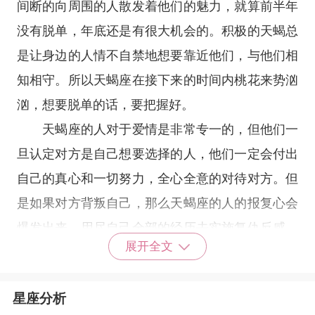
间断的向周围的人散发着他们的魅力，就算前半年
没有脱单，年底还是有很大机会的。积极的天蝎总
是让身边的人情不自禁地想要靠近他们，与他们相
知相守。所以天蝎座在接下来的时间内桃花来势汹
汹，想要脱单的话，要把握好。
天蝎座的人对于爱情是非常专一的，但他们一
旦认定对方是自己想要选择的人，他们一定会付出
自己的真心和一切努力，全心全意的对待对方。但
是如果对方背叛自己，那么天蝎座的人的报复心会
爆发出来，用尽自己全部的经历去实施复仇反感。
展开全文
因此和天蝎座的人在一起是非常有压力的。天蝎座
强大的占有欲要求你必须，付出和他们相同的情
星座分析
感，全心全意的回馈。