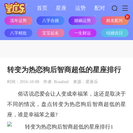
首页
星座
运势
配对
流年运势
八字合婚
婚姻运势
姓名配对
八字精批
宝宝起名
一生财运
结婚吉日
转变为热恋狗后智商超低的星座排行
时间：2016-10-08
作者: Rosalind
来源：星座乐
俗话说恋爱会让人变成幸福笨，这还是取决于
不同的情况，盘点转变为热恋狗后智商超低的
星
座
，谁是幸福笨之最?