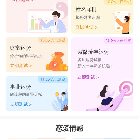
甜蜜了。
姓名详批
揭秘姓名吉凶
TOP4
巨蟹座
巨蟹座
虽然平时是个妈宝且非常在乎家人的感
财富运势
紫微流年运势
受，但是感情一来挡也挡不住啊，身高不是问题，
分析你的财富高度
各项运势详批，
年龄也不是距离，感性的巨蟹一直是让情感做为自
新的一年新的机遇！
己的主宰，智商是什么?能吃吗?
TOP3
白羊座
事业运势
解读您的事业天赋
白羊座
的决定很快，对于白羊而言，爱情就是
应该轰轰烈烈进行到底的，不用考虑太多，跟着感
觉走就好，最重要的还是嗨森快乐，像小孩一样单
恋爱情感
纯地去恋爱。