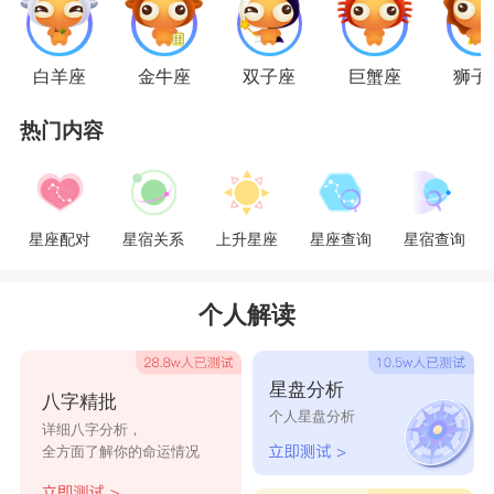
天蝎座
这等冰山星座陷入热恋，就是星星之火
可以燎原啊，一触即发对于另一半宠宠宠不完，花
白羊座
金牛座
双子座
巨蟹座
狮子
式秀恩爱惹人嫌，对方说什么都YES啊OK啊，完
全不见平时的性冷淡脸(耸肩)
热门内容
TOP6
水瓶座
头脑发热的水瓶爱上了对方就得了一种自动忽
星座配对
星宿关系
上升星座
星座查询
星宿查询
略对方缺点的毛病了，就是看不见，把对方当成极
品一样的捧着，全然没有了平时的鬼马反而越来越
个人解读
傻，不知道该说什么好……
TOP5
摩羯座
星盘分析
工作狂
摩羯座
遇到了爱情也很勇敢的骑士一
八字精批
个人星盘分析
详细八字分析，
样，他们格外珍惜来之不易的感情，恋爱的感觉犹
全方面了解你的命运情况
如排山倒海让摩羯座的理智全灭，只顾品尝爱情的