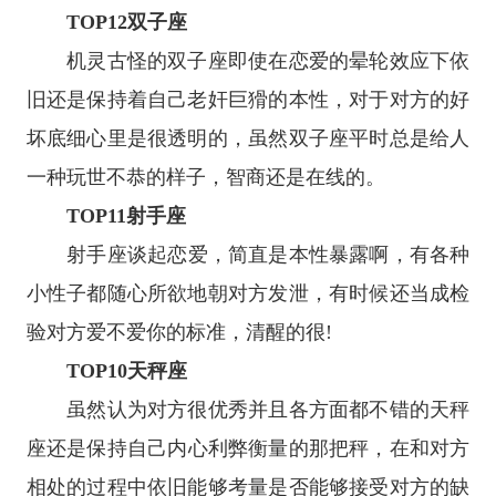
TOP12
双子座
机灵古怪的
双子座
即使在恋爱的晕轮效应下依
旧还是保持着自己老奸巨猾的本性，对于对方的好
坏底细心里是很透明的，虽然双子座平时总是给人
一种玩世不恭的样子，智商还是在线的。
TOP11
射手座
射手座
谈起恋爱，简直是本性暴露啊，有各种
小性子都随心所欲地朝对方发泄，有时候还当成检
验对方爱不爱你的标准，清醒的很!
TOP10
天秤座
虽然认为对方很优秀并且各方面都不错的
天秤
座
还是保持自己内心利弊衡量的那把秤，在和对方
相处的过程中依旧能够考量是否能够接受对方的缺