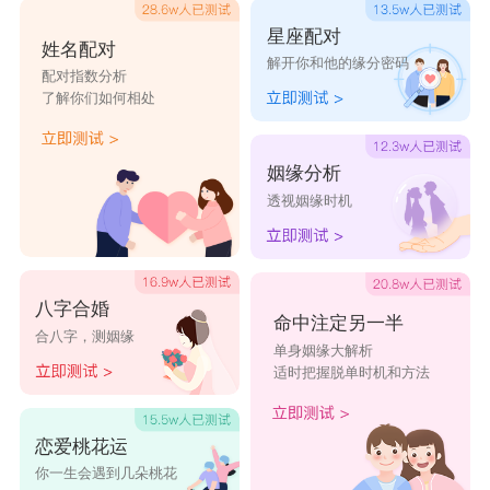
TOP2
金牛座
星座配对
金牛座
属于保守型，在恋爱的过程中会有迟钝
姓名配对
解开你和他的缘分密码
配对指数分析
的现象发生，对方的浪漫举动半天金牛座才能发
了解你们如何相处
现，完全的后知后觉，这样的金牛已经被对方套牢
了~
姻缘分析
TOP1
双鱼座
透视姻缘时机
双鱼座
进入爱情的状态和开了挂一样，初初进
入恋爱，双鱼座就开始幻想和对方的种种未来的美
好生活，可以说是全身心地投入，双鱼座还很有可
八字合婚
命中注定另一半
合八字，测姻缘
能为爱而自我牺牲，沉醉到不要不要的。
单身姻缘大解析
适时把握脱单时机和方法
星座乐原创文章，转载需注明出处
恋爱桃花运
你一生会遇到几朵桃花