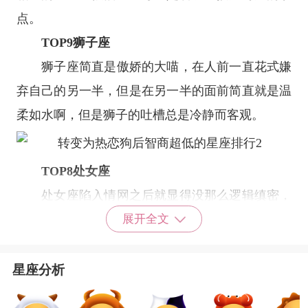
点。
TOP9
狮子座
狮子座
简直是傲娇的大喵，在人前一直花式嫌
弃自己的另一半，但是在另一半的面前简直就是温
柔如水啊，但是狮子的吐槽总是冷静而客观。
TOP8
处女座
处女座
陷入情网之后就显得没那么逻辑缜密，
常常可以看到处女座的痴汉脸，以及时不时发出的
展开全文
傻笑声，一看就是陷入了热恋，然而处女座与其他
星座
陷入热恋的智商相比还是略高一筹。
星座分析
TOP7
天蝎座