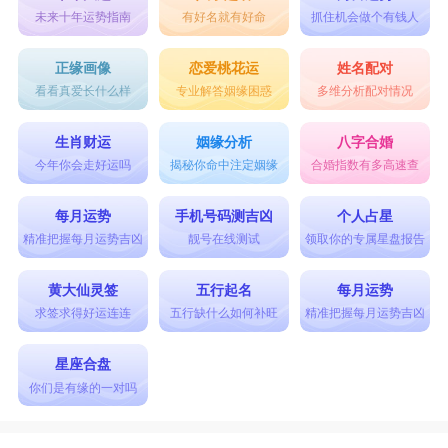
未来十年运势指南
有好名就有好命
抓住机会做个有钱人
正缘画像
恋爱桃花运
姓名配对
看看真爱长什么样
专业解答姻缘困惑
多维分析配对情况
生肖财运
姻缘分析
八字合婚
今年你会走好运吗
揭秘你命中注定姻缘
合婚指数有多高速查
每月运势
手机号码测吉凶
个人占星
精准把握每月运势吉凶
靓号在线测试
领取你的专属星盘报告
黄大仙灵签
五行起名
每月运势
求签求得好运连连
五行缺什么如何补旺
精准把握每月运势吉凶
星座合盘
你们是有缘的一对吗