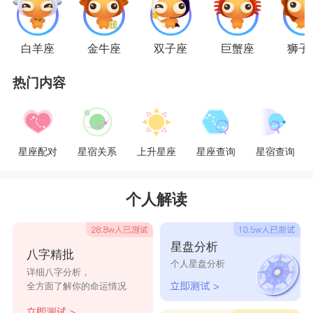
面也是很强的，只是他们不会表现的那么直接，如
果让金牛觉得是自己的，那就必须完全属于自己，
白羊座
金牛座
双子座
巨蟹座
狮子
谁都别想惦记，因此金牛们会经常粘着自己喜欢的
热门内容
人，其实单纯的金牛们就是想要守护自己喜欢的一
切。
星座乐原创文章，转载需注明出处
星座配对
星宿关系
上升星座
星座查询
星宿查询
个人解读
星盘分析
八字精批
个人星盘分析
详细八字分析，
全方面了解你的命运情况