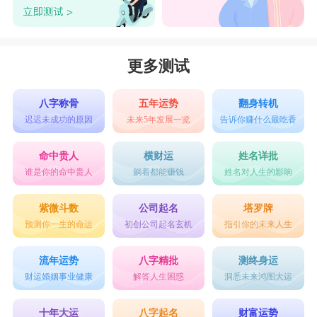
更多测试
八字称骨
五年运势
翻身转机
迟迟未成功的原因
未来5年发展一览
告诉你赚什么最吃香
命中贵人
横财运
姓名详批
谁是你的命中贵人
躺着都能赚钱
姓名对人生的影响
紫微斗数
公司起名
塔罗牌
预测你一生的命运
初创公司起名玄机
指引你的未来人生
流年运势
八字精批
测终身运
财运婚姻事业健康
解答人生困惑
洞悉未来鸿图大运
十年大运
八字起名
财富运势