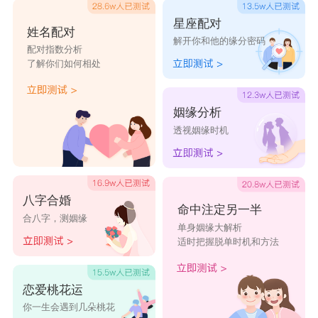
星座配对
姓名配对
解开你和他的缘分密码
配对指数分析
了解你们如何相处
姻缘分析
透视姻缘时机
八字合婚
命中注定另一半
合八字，测姻缘
单身姻缘大解析
适时把握脱单时机和方法
恋爱桃花运
你一生会遇到几朵桃花