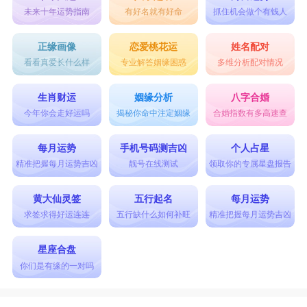
未来十年运势指南
有好名就有好命
抓住机会做个有钱人
正缘画像
恋爱桃花运
姓名配对
看看真爱长什么样
专业解答姻缘困惑
多维分析配对情况
生肖财运
姻缘分析
八字合婚
今年你会走好运吗
揭秘你命中注定姻缘
合婚指数有多高速查
每月运势
手机号码测吉凶
个人占星
精准把握每月运势吉凶
靓号在线测试
领取你的专属星盘报告
黄大仙灵签
五行起名
每月运势
求签求得好运连连
五行缺什么如何补旺
精准把握每月运势吉凶
星座合盘
你们是有缘的一对吗