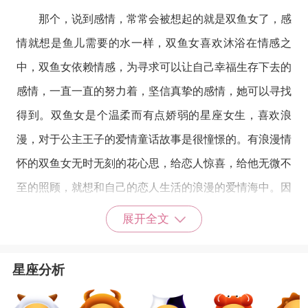
那个，说到感情，常常会被想起的就是双鱼女了，感
情就想是鱼儿需要的水一样，双鱼女喜欢沐浴在情感之
中，双鱼女依赖情感，为寻求可以让自己幸福生存下去的
感情，一直一直的努力着，坚信真挚的感情，她可以寻找
得到。双鱼女是个温柔而有点娇弱的星座女生，喜欢浪
漫，对于公主王子的爱情童话故事是很憧憬的。有浪漫情
怀的双鱼女无时无刻的花心思，给恋人惊喜，给他无微不
至的照顾，就想和自己的恋人生活的浪漫的爱情海中。因
为有恋人的存在，自己的爱情故事得以续写，所以恋人是
展开全文
双鱼女的生命，是她的全部世界。不过双鱼女总是傻傻
的，默默的付出着，很容易在感情里受伤。如果遇到这样
星座分析
傻傻的双鱼女，要好好的珍惜哦。
金牛座