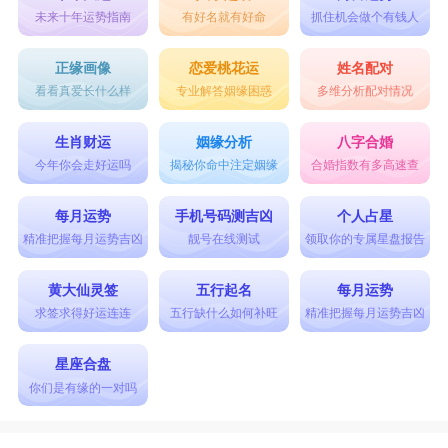
未来十年运势指南
有好名就有好命
抓住机会做个有钱人
正缘画像
恋爱桃花运
姓名配对
看看真爱长什么样
专业解答姻缘困惑
多维分析配对情况
生肖财运
姻缘分析
八字合婚
今年你会走好运吗
揭秘你命中注定姻缘
合婚指数有多高速查
每月运势
手机号码测吉凶
个人占星
精准把握每月运势吉凶
靓号在线测试
领取你的专属星盘报告
黄大仙灵签
五行起名
每月运势
求签求得好运连连
五行缺什么如何补旺
精准把握每月运势吉凶
星座合盘
你们是有缘的一对吗