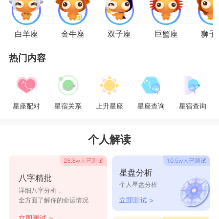
金牛座
在
12星座
当中也是出了名的申请且专一的人，
白羊座
金牛座
双子座
巨蟹座
狮子
他们对待自己的爱情非常的严肃认真，永远秉持着的是一
生一世一双人的追求，他们对爱情就像对工作一样，专注
热门内容
投入有始有终，绝对不会轻易放弃。这种感情往往会让周
围的人为之动容，为之感动，他们的爱情坚定不移，也容
易收获自己最理想，最满意的结果。金牛的专情是到了海
星座配对
星宿关系
上升星座
星座查询
星宿查询
枯石烂，日转星移的时候都不改变的。
星座乐原创文章，转载需注明出处
个人解读
星盘分析
八字精批
个人星盘分析
详细八字分析，
全方面了解你的命运情况