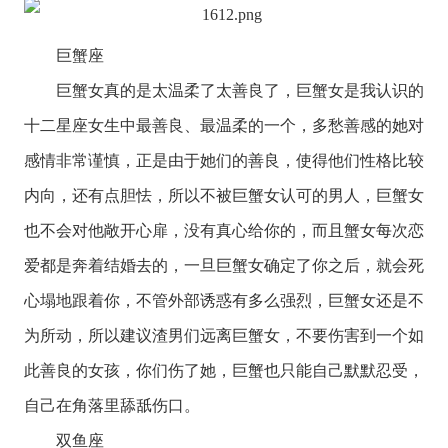
巨蟹座
巨蟹女真的是太温柔了太善良了，巨蟹女是我认识的
十二星座
女生中最善良、最温柔的一个，多愁善感的她对
感情非常谨慎，正是由于她们的善良，使得他们性格比较
内向，还有点胆怯，所以不被巨蟹女认可的男人，巨蟹女
也不会对他敞开心扉，没有真心给你的，而且蟹女每次恋
爱都是奔着结婚去的，一旦巨蟹女确定了你之后，就会死
心塌地跟着你，不管外部诱惑有多么强烈，巨蟹女还是不
为所动，所以建议渣男们远离巨蟹女，不要伤害到一个如
此善良的女孩，你们伤了她，巨蟹也只能自己默默忍受，
自己在角落里舔舐伤口。
双鱼座