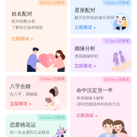
星座配对
姓名配对
解开你和他的缘分密码
配对指数分析
了解你们如何相处
姻缘分析
透视姻缘时机
八字合婚
命中注定另一半
合八字，测姻缘
单身姻缘大解析
适时把握脱单时机和方法
恋爱桃花运
你一生会遇到几朵桃花