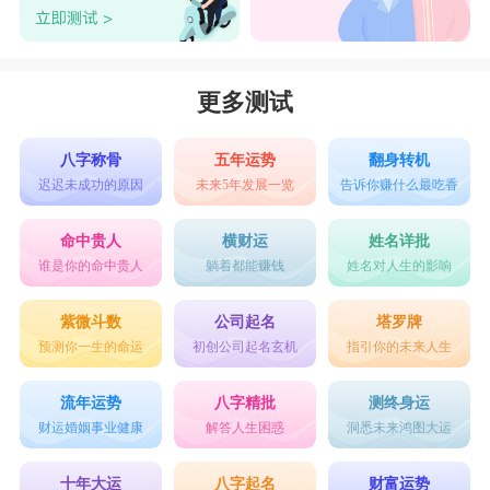
更多测试
八字称骨
五年运势
翻身转机
迟迟未成功的原因
未来5年发展一览
告诉你赚什么最吃香
命中贵人
横财运
姓名详批
谁是你的命中贵人
躺着都能赚钱
姓名对人生的影响
紫微斗数
公司起名
塔罗牌
预测你一生的命运
初创公司起名玄机
指引你的未来人生
流年运势
八字精批
测终身运
财运婚姻事业健康
解答人生困惑
洞悉未来鸿图大运
十年大运
八字起名
财富运势