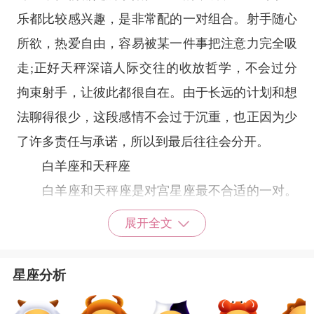
乐都比较感兴趣，是非常配的一对组合。射手随心
所欲，热爱自由，容易被某一件事把注意力完全吸
走;正好天秤深谙人际交往的收放哲学，不会过分
拘束射手，让彼此都很自在。由于长远的计划和想
法聊得很少，这段感情不会过于沉重，也正因为少
了许多责任与承诺，所以到最后往往会分开。
白羊座
和天秤座
白羊座
和天秤座是对宫星座最不合适的一对。
首先，白羊座和天秤座在性格上有很大的差异。白
展开全文
羊座人有着冲动、自信和勇敢的特点，然而却经常
不够细心和深思熟虑。相反的，天秤座人非常外
星座分析
向、善良，懂得如何与人相处，但是却往往优柔寡
断，缺乏果断的决策。这两种截然不同的性格特