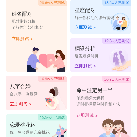
星座配对
姓名配对
解开你和他的缘分密码
配对指数分析
了解你们如何相处
姻缘分析
透视姻缘时机
八字合婚
命中注定另一半
合八字，测姻缘
单身姻缘大解析
适时把握脱单时机和方法
恋爱桃花运
你一生会遇到几朵桃花