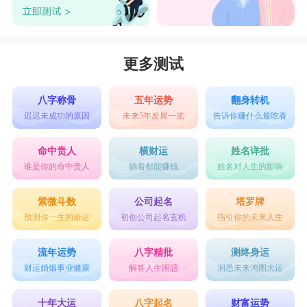
更多测试
八字称骨
五年运势
翻身转机
迟迟未成功的原因
未来5年发展一览
告诉你赚什么最吃香
命中贵人
横财运
姓名详批
谁是你的命中贵人
躺着都能赚钱
姓名对人生的影响
紫微斗数
公司起名
塔罗牌
预测你一生的命运
初创公司起名玄机
指引你的未来人生
流年运势
八字精批
测终身运
财运婚姻事业健康
解答人生困惑
洞悉未来鸿图大运
十年大运
八字起名
财富运势