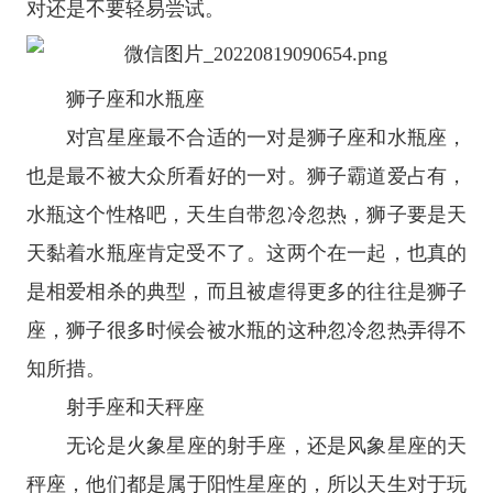
对还是不要轻易尝试。
狮子座
和
水瓶座
对宫星座最不合适的一对是
狮子座
和
水瓶座
，
也是最不被大众所看好的一对。狮子霸道爱占有，
水瓶这个性格吧，天生自带忽冷忽热，狮子要是天
天黏着水瓶座肯定受不了。这两个在一起，也真的
是相爱相杀的典型，而且被虐得更多的往往是狮子
座，狮子很多时候会被水瓶的这种忽冷忽热弄得不
知所措。
射手座
和
天秤座
无论是
火象星座
的
射手座
，还是
风象星座
的
天
秤座
，他们都是属于阳性星座的，所以天生对于玩