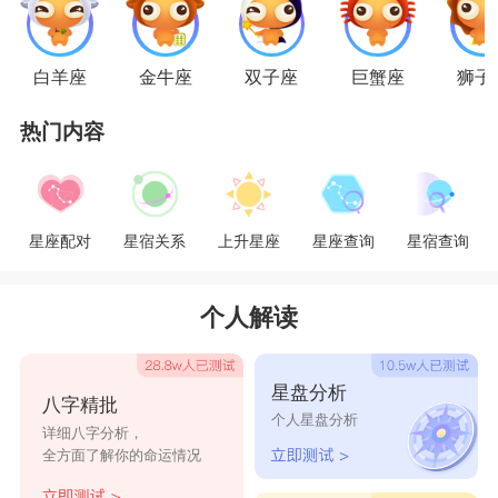
点，使得白羊座和天秤座的人很难在互相理解上面
达成共识，因此经常会出现误解和矛盾。
白羊座
金牛座
双子座
巨蟹座
狮子
处女座
和
双鱼座
热门内容
处女座
是
十二星座
中的理性星座，
双鱼座
和他
们恰恰相反是个感性的星座，而且双鱼座无所不
包。当开始的时候，双鱼座用牺牲的想法去接受处
星座配对
星宿关系
上升星座
星座查询
星宿查询
女座的爱，处女座用服务的方式去对双鱼座，两人
能够互相尊重关心对方。通常感情出事的可能就是
个人解读
双鱼座给处女座捉到他去"偷食"的证据，成为决裂
的导火线。让人担心的是，两人的感情一旦变质，
星盘分析
八字精批
个人星盘分析
到时候反而无法果断分离而是变得拖泥带水起来。
详细八字分析，
全方面了解你的命运情况
星座乐原创文章，转载需注明出处