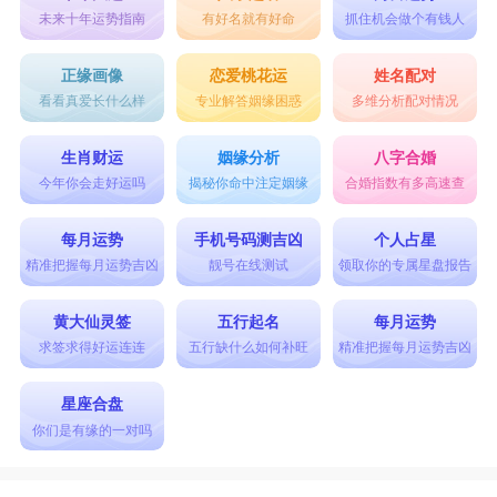
未来十年运势指南
有好名就有好命
抓住机会做个有钱人
正缘画像
恋爱桃花运
姓名配对
看看真爱长什么样
专业解答姻缘困惑
多维分析配对情况
生肖财运
姻缘分析
八字合婚
今年你会走好运吗
揭秘你命中注定姻缘
合婚指数有多高速查
每月运势
手机号码测吉凶
个人占星
精准把握每月运势吉凶
靓号在线测试
领取你的专属星盘报告
黄大仙灵签
五行起名
每月运势
求签求得好运连连
五行缺什么如何补旺
精准把握每月运势吉凶
星座合盘
你们是有缘的一对吗