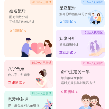
星座配对
姓名配对
解开你和他的缘分密码
配对指数分析
了解你们如何相处
姻缘分析
透视姻缘时机
八字合婚
命中注定另一半
合八字，测姻缘
单身姻缘大解析
适时把握脱单时机和方法
恋爱桃花运
你一生会遇到几朵桃花