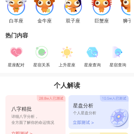
比较内敛，属于典型的外冷内热，对感情足够专
一。如果在一起彼此的感情是平淡的，也是最真实
白羊座
金牛座
双子座
巨蟹座
狮子
的。
热门内容
白羊座
和
狮子座
而
狮子座
觉得一生只守卫一个人那样的爱情十
分让人骄傲，即然另一方也持股了那样的坚定不
星座配对
星宿关系
上升星座
星座查询
星宿查询
移，那么就决不能让另一方心寒。狮子座的独占欲
很强，她们在爱情里会体现得十分霸气侧漏、慷慨
个人解读
大方、很有保护欲，
白羊座
会感觉和狮子座在一起
十分有归属感，两人在一起，就需要守卫另一方一
星盘分析
八字精批
个人星盘分析
辈子。
详细八字分析，
全方面了解你的命运情况
星座乐原创文章，转载需注明出处