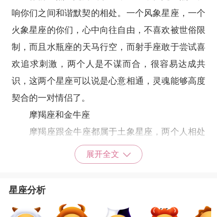
响你们之间和谐默契的相处。一个
风象星座
，一个
火象星座
的你们，心中向往自由，不喜欢被世俗限
制，而且
水瓶座
的天马行空，而
射手座
敢于尝试喜
欢追求刺激，两个人是不谋而合，很容易达成共
识，这两个星座可以说是心意相通，灵魂能够高度
契合的一对情侣了。
摩羯座
和
金牛座
摩羯座
跟
金牛座
都属于
土象星座
，两个人相处
会非常有默契，因为两个人都属于稳重踏实，认真
展开全文
负责的类型，对待生活和工作看似一板一眼，却处
处都会计划周全。两个人都非常的务实，也很看重
星座分析
物质。两个人在一起能做到相互理解，也很容易产
生共鸣，很少会为了琐事争吵。两个人对待感情都