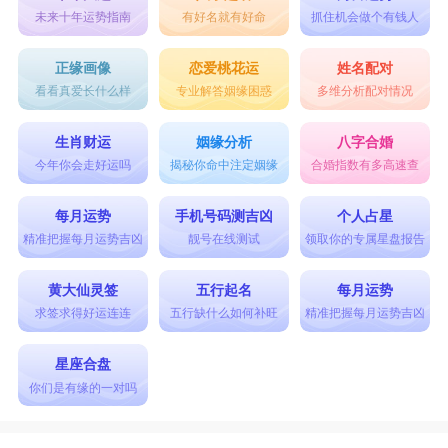
未来十年运势指南
有好名就有好命
抓住机会做个有钱人
正缘画像
恋爱桃花运
姓名配对
看看真爱长什么样
专业解答姻缘困惑
多维分析配对情况
生肖财运
姻缘分析
八字合婚
今年你会走好运吗
揭秘你命中注定姻缘
合婚指数有多高速查
每月运势
手机号码测吉凶
个人占星
精准把握每月运势吉凶
靓号在线测试
领取你的专属星盘报告
黄大仙灵签
五行起名
每月运势
求签求得好运连连
五行缺什么如何补旺
精准把握每月运势吉凶
星座合盘
你们是有缘的一对吗