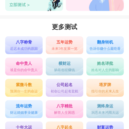
更多测试
八字称骨
五年运势
翻身转机
迟迟未成功的原因
未来5年发展一览
告诉你赚什么最吃香
命中贵人
横财运
姓名详批
谁是你的命中贵人
躺着都能赚钱
姓名对人生的影响
紫微斗数
公司起名
塔罗牌
预测你一生的命运
初创公司起名玄机
指引你的未来人生
流年运势
八字精批
测终身运
财运婚姻事业健康
解答人生困惑
洞悉未来鸿图大运
十年大运
八字起名
财富运势