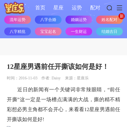
首页
星座
运势
配对
流年运势
八字合婚
婚姻运势
姓名配对
八字精批
宝宝起名
一生财运
结婚吉日
12星座男遇前任开撕该如何是好！
时间：2016-11-03
作者: Daisy
来源：星座乐
近日的新闻有一个关键词非常辣眼睛，“前任
开撕”这一定是一场槽点满满的大战，撕的精不精
彩想必男主角都不会开心，来看看
12星座
男遇前任
开撕该如何是好!