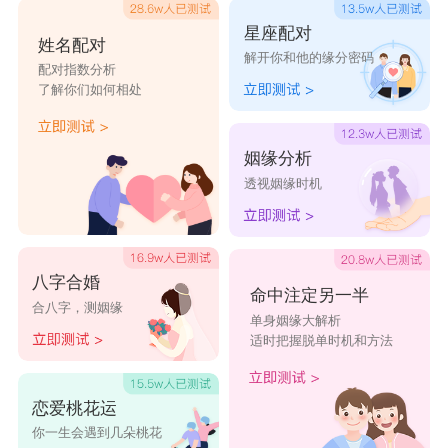
水瓶座
星座配对
姓名配对
水瓶座
遇到前任开撕会选择站在现任这一边，
解开你和他的缘分密码
配对指数分析
跟她统一战线，始终支持她的决定，那不然还能怎
了解你们如何相处
么样?
双鱼座
姻缘分析
透视姻缘时机
双鱼座
有时候就是恨不得世界大乱，前任开
撕，那就来比比看谁的功力更强。反正谁也不能阻
挡我追寻爱情的脚步。
八字合婚
星座乐原创文章，转载需注明出处
命中注定另一半
合八字，测姻缘
单身姻缘大解析
适时把握脱单时机和方法
恋爱桃花运
你一生会遇到几朵桃花