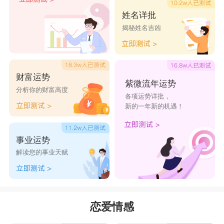
等一回了。天蝎座自问分手的时候把话都说清楚
姓名详批
揭秘姓名吉凶
了，再来纠缠不清，行吧，那就走着瞧。爷就陪你
玩。
射手座
财富运势
紫微流年运势
潇洒的
射手座
遇到前任开撕，那还潇洒得起来
分析你的财富高度
各项运势详批，
吗?他会打友情牌，我们分手还可以做朋友，有事
新的一年新的机遇！
情我能帮就帮，不要把事情搞这么难看吧!
事业运势
解读您的事业天赋
摩羯座
摩羯座
是家庭观念非常强的人，前任开撕一定
会影响到现在的爱情，不管怎么样，摩羯都会始终
恋爱情感
陪在现任身边，做好安抚工作。