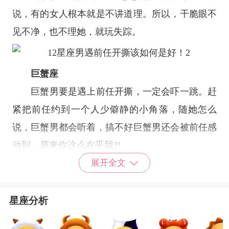
说，有的女人根本就是不讲道理。所以，干脆眼不
见不净，也不理她，就玩失踪。
巨蟹座
巨蟹男要是遇上前任开撕，一定会吓一跳。赶
紧把前任约到一个人少僻静的小角落，随她怎么
说，巨蟹男都会听着，搞不好巨蟹男还会被前任感
动到，原来你这么在乎我?!
狮子座
展开全文
前任开撕对
狮子座
来说绝对是万万不能忍受
的，俗话说家丑不可外扬，还想闹得沸沸扬扬人尽
星座分析
皆知?狮子男会一个电话剁过去，不要怪我没提醒