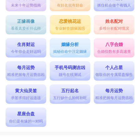
未来十年运势指南
有好名就有好命
抓住机会做个有钱人
正缘画像
恋爱桃花运
姓名配对
看看真爱长什么样
专业解答姻缘困惑
多维分析配对情况
生肖财运
姻缘分析
八字合婚
今年你会走好运吗
揭秘你命中注定姻缘
合婚指数有多高速查
每月运势
手机号码测吉凶
个人占星
精准把握每月运势吉凶
靓号在线测试
领取你的专属星盘报告
黄大仙灵签
五行起名
每月运势
求签求得好运连连
五行缺什么如何补旺
精准把握每月运势吉凶
星座合盘
你们是有缘的一对吗