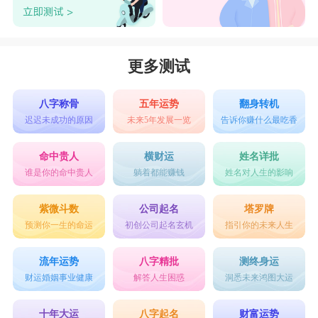
更多测试
八字称骨
五年运势
翻身转机
迟迟未成功的原因
未来5年发展一览
告诉你赚什么最吃香
命中贵人
横财运
姓名详批
谁是你的命中贵人
躺着都能赚钱
姓名对人生的影响
紫微斗数
公司起名
塔罗牌
预测你一生的命运
初创公司起名玄机
指引你的未来人生
流年运势
八字精批
测终身运
财运婚姻事业健康
解答人生困惑
洞悉未来鸿图大运
十年大运
八字起名
财富运势