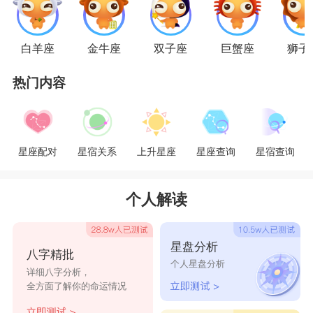
你，再闹我就不客气了!
处女座
白羊座
金牛座
双子座
巨蟹座
狮子
抓狂抓狂，本来就情商低的处女男遇到前任开
撕肯定抓狂，一边是现任的耍泼，一边是前任的叫
热门内容
嚣，
处女座
脑袋都要炸了，他只会将事情越搞越复
杂。
星座配对
星宿关系
上升星座
星座查询
星宿查询
天秤座
个人解读
前任开撕?天秤男觉得遇上这种狗血大战，只
能问前任想要什么条件了，只要能接受的就接受，
星盘分析
八字精批
花钱买消停。
个人星盘分析
详细八字分析，
天蝎座
全方面了解你的命运情况
按
天蝎座
的高情商遇上前任开撕，也算是千年