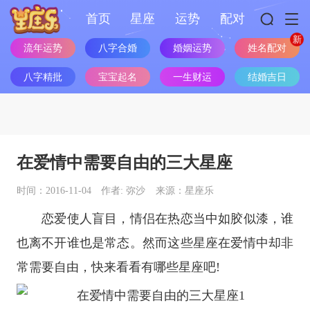
首页
星座
运势
配对
姓名配对
流年运势
八字合婚
婚姻运势
八字精批
宝宝起名
一生财运
结婚吉日
在爱情中需要自由的三大星座
时间：2016-11-04
作者: 弥沙
来源：星座乐
恋爱使人盲目，情侣在热恋当中如胶似漆，谁
也离不开谁也是常态。然而这些
星座
在爱情中却非
常需要自由，快来看看有哪些
星座
吧!