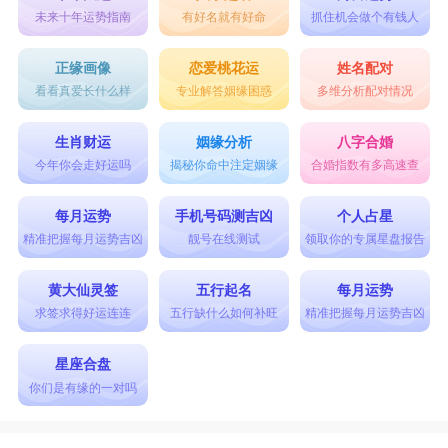
未来十年运势指南
有好名就有好命
抓住机会做个有钱人
正缘画像
恋爱桃花运
姓名配对
看看真爱长什么样
专业解答姻缘困惑
多维分析配对情况
生肖财运
姻缘分析
八字合婚
今年你会走好运吗
揭秘你命中注定姻缘
合婚指数有多高速查
每月运势
手机号码测吉凶
个人占星
精准把握每月运势吉凶
靓号在线测试
领取你的专属星盘报告
黄大仙灵签
五行起名
每月运势
求签求得好运连连
五行缺什么如何补旺
精准把握每月运势吉凶
星座合盘
你们是有缘的一对吗