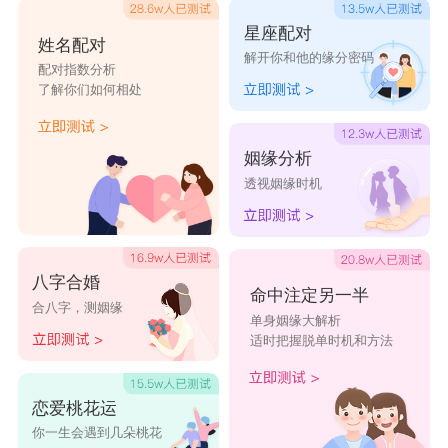
星座配对
姓名配对
解开你和他的缘分密码
配对指数分析
了解你们如何相处
姻缘分析
透视姻缘时机
八字合婚
命中注定另一半
合八字，测姻缘
单身姻缘大解析
适时把握脱单时机和方法
恋爱桃花运
你一生会遇到几朵桃花