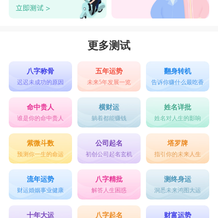
更多测试
八字称骨
五年运势
翻身转机
迟迟未成功的原因
未来5年发展一览
告诉你赚什么最吃香
命中贵人
横财运
姓名详批
谁是你的命中贵人
躺着都能赚钱
姓名对人生的影响
紫微斗数
公司起名
塔罗牌
预测你一生的命运
初创公司起名玄机
指引你的未来人生
流年运势
八字精批
测终身运
财运婚姻事业健康
解答人生困惑
洞悉未来鸿图大运
十年大运
八字起名
财富运势