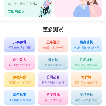
射手男：
你一生会遇到几朵桃花
1 你晚上几点回来?
2 男的女的?
3 为什么电话不接消息不回?
更多测试
4 周六陪我逛街吃饭吧!
八字称骨
五年运势
翻身转机
5 你的朋友圈为什么没有我的照片?
迟迟未成功的原因
未来5年发展一览
告诉你赚什么最吃香
命中贵人
横财运
姓名详批
谁是你的命中贵人
躺着都能赚钱
姓名对人生的影响
摩羯男：
紫微斗数
公司起名
塔罗牌
1 你除了工作还会干嘛?
预测你一生的命运
初创公司起名玄机
指引你的未来人生
2 你就不能送些浪漫的东西给我吗?
流年运势
八字精批
测终身运
3 你再不陪我我要跟别人走了!
财运婚姻事业健康
解答人生困惑
洞悉未来鸿图大运
4 工作重要还是我重要?