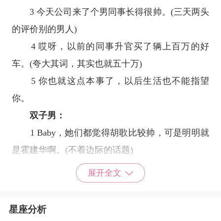
3 今天公司来了个男同事长得很帅。(三天两头
的评价别的男人)
4 哎呀，以前的同事升官买了辆上百万的好
车。(夸大其词，其实也就五十万)
5 你也就这点本事了，以后生活也不能指望
你。
双子男：
1 Baby，她们都觉得胡歌比较帅，可是明明就
是霍建华啊。(不着边际的话题)
2 Baby，陪我看新出的韩剧吧。
展开全文
3 Baby，你觉得我比较好看还是范冰冰?
4 Baby，你不要跟我讲我听不懂的话题啦。
星座分析
5 Baby，我的新发型好不好看。(一天五次)