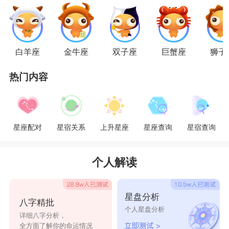
白羊座
金牛座
双子座
巨蟹座
狮子
巨蟹男：
1 我觉得你家人不怎么好相处啊。
热门内容
2 我觉得你妈妈煮的饭菜很一般。
3 你姐姐长得不好看，还没有我表姐好看。(贬
星座配对
星宿关系
上升星座
星座查询
星宿查询
低巨蟹男家人的长相)
4 我跟你妈妈掉进水里你会先救谁?
个人解读
5 你觉得我漂亮还是你妹妹漂亮?
狮子男：
星盘分析
1 别人的男朋友又买新车了，来公司接她。
八字精批
个人星盘分析
详细八字分析，
2 别人的男朋友又升职了，你看看你!
全方面了解你的命运情况