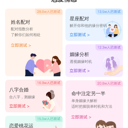
1 那个女的是谁，为什么你给她撑伞?
星座配对
2 你前女友漂亮吗?你初恋女友漂亮吗?
姓名配对
解开你和他的缘分密码
配对指数分析
3 我就是不信任你!
了解你们如何相处
4 你是不是很多异性朋友?你就不能为我放弃
吗?
姻缘分析
5 我前男友回来找我了!
透视姻缘时机
天蝎男：
1 我晚上要跟男闺蜜出去玩。
2 如果他在就一定不会这样的。
八字合婚
命中注定另一半
合八字，测姻缘
3 你怎么这么没出息!
单身姻缘大解析
适时把握脱单时机和方法
4 最近又有男生给我表白了!
5 亲爱的，我可以穿低胸裙子出门吗?
恋爱桃花运