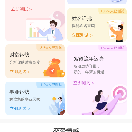
3 别人的男朋友给她买了限量版的香水，你呢?
4 为什么情人节才给我520?(并且发了朋友圈)
姓名详批
5 你为什么在家里要这么邋遢。(并且告诉狮子
揭秘姓名吉凶
男的朋友)
处女男：
财富运势
1 你必须听我的!
紫微流年运势
分析你的财富高度
2 你可不可以不要这么固执。
各项运势详批，
新的一年新的机遇！
3 白衬衫手洗就好了，不要这么讲究!
4 你到底行不行啊!
事业运势
5 什么都不会要你干嘛!
解读您的事业天赋
恋爱情感
天秤男：