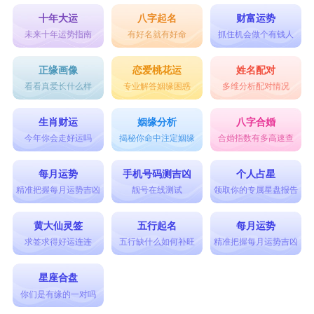
5 我可以晚点回来吗?
十年大运
八字起名
财富运势
未来十年运势指南
有好名就有好命
抓住机会做个有钱人
水瓶男：
1 你爱不爱我?
正缘画像
恋爱桃花运
姓名配对
看看真爱长什么样
专业解答姻缘困惑
多维分析配对情况
2 你为什么不理我?
3 你再不理我就分手。
生肖财运
姻缘分析
八字合婚
4 你也就这幅德行了。
今年你会走好运吗
揭秘你命中注定姻缘
合婚指数有多高速查
5 你跟别的男人一样无知!
每月运势
手机号码测吉凶
个人占星
双鱼男：
精准把握每月运势吉凶
靓号在线测试
领取你的专属星盘报告
1 为什么别的男人会赚钱你不会?
黄大仙灵签
五行起名
每月运势
2 你能不能阳刚一点?
求签求得好运连连
五行缺什么如何补旺
精准把握每月运势吉凶
3 反正我也没有很爱你!
星座合盘
4 你的朋友怎么这么老土!
你们是有缘的一对吗
5 你的前女友真丑!