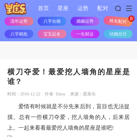
首页
星座
运势
配对
流年运势
八字合婚
婚姻运势
姓名配对
八字精批
宝宝起名
一生财运
结婚吉日
横刀夺爱！最爱挖人墙角的星座是
谁？
时间：2016-12-22
作者: Daisy
来源：星座乐
爱情有时候就是不分先来后到，盲目也无法捉
摸。总有一些横刀夺爱，挖人墙角的人，后来居
上。一起来看看最爱挖人墙角的
星座
是谁吧!