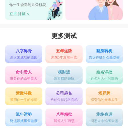
你一生会遇到几朵桃花
更多测试
八字称骨
五年运势
翻身转机
迟迟未成功的原因
未来5年发展一览
告诉你赚什么最吃香
命中贵人
横财运
姓名详批
谁是你的命中贵人
躺着都能赚钱
姓名对人生的影响
紫微斗数
公司起名
塔罗牌
预测你一生的命运
初创公司起名玄机
指引你的未来人生
流年运势
八字精批
测终身运
财运婚姻事业健康
解答人生困惑
洞悉未来鸿图大运