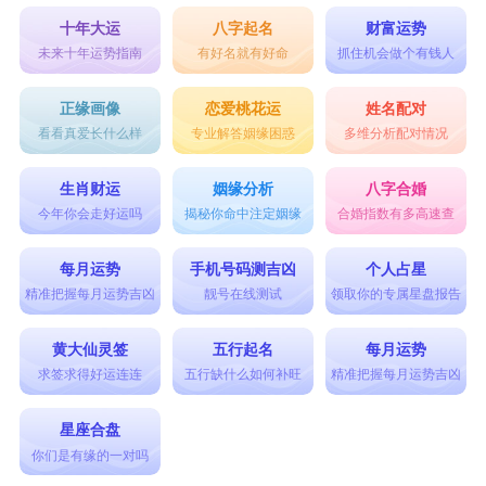
十年大运
八字起名
财富运势
未来十年运势指南
有好名就有好命
抓住机会做个有钱人
正缘画像
恋爱桃花运
姓名配对
看看真爱长什么样
专业解答姻缘困惑
多维分析配对情况
生肖财运
姻缘分析
八字合婚
今年你会走好运吗
揭秘你命中注定姻缘
合婚指数有多高速查
每月运势
手机号码测吉凶
个人占星
精准把握每月运势吉凶
靓号在线测试
领取你的专属星盘报告
黄大仙灵签
五行起名
每月运势
求签求得好运连连
五行缺什么如何补旺
精准把握每月运势吉凶
星座合盘
你们是有缘的一对吗