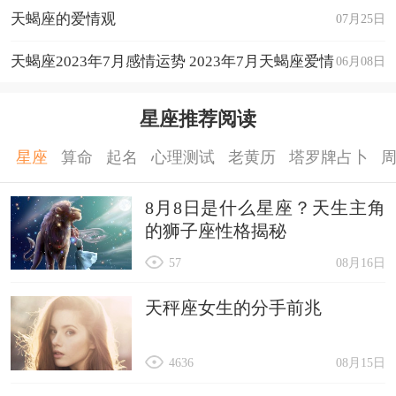
运程详解
天蝎座的爱情观
07月25日
天蝎座2023年7月感情运势 2023年7月天蝎座爱情
06月08日
运程详解
星座推荐阅读
星座
算命
起名
心理测试
老黄历
塔罗牌占卜
8月8日是什么星座？天生主角
的狮子座性格揭秘
57
08月16日
天秤座女生的分手前兆
4636
08月15日