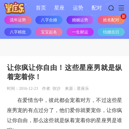
首页
星座
运势
配对
姓名配对
流年运势
八字合婚
婚姻运势
八字精批
宝宝起名
一生财运
结婚吉日
让你疯让你自由！这些星座男就是纵
着宠着你！
时间：2016-12-23
作者: 弥沙
来源：星座乐
在爱情当中，彼此都会宠着对方，不过这些
星
座
男宠的有点过分了，他们爱你就要宠你，让你疯
让你自由，那么这些就是纵着宠着你的
星座
男是谁