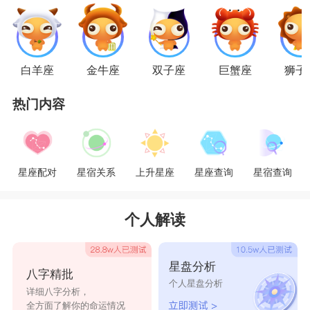
水瓶男在爱情中非常注重彼此的空间，所以水
瓶男会给爱人足够的个人空间，你要去做什么，水
瓶男不会多说什么，因为这是你的自由，而且水瓶
白羊座
金牛座
双子座
巨蟹座
狮子
男很会察言观色，如果你不开心了，水瓶男可以察
热门内容
觉到，傲娇的水瓶男就是不会很暖地贴过来哄你，
偏偏喜欢做些跟人不一样的举动。在你异想天开的
时候，水瓶男只会在旁边宠溺地笑，不会去指责你
星座配对
星宿关系
上升星座
星座查询
星宿查询
又在瞎想。水瓶男的优点就在于这份包容，可以让
你随心所欲地做自己想做的事情，有时候还会陪着
个人解读
你一起做。
星座乐原创文章，转载需注明出处
星盘分析
八字精批
个人星盘分析
详细八字分析，
全方面了解你的命运情况