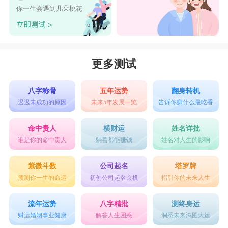
你一生会遇到几朵桃花
更多测试
八字称骨
五年运势
翻身转机
迟迟未成功的原因
未来5年发展一览
告诉你赚什么最吃香
命中贵人
横财运
姓名详批
谁是你的命中贵人
躺着都能赚钱
姓名对人生的影响
紫微斗数
公司起名
塔罗牌
预测你一生的命运
初创公司起名玄机
指引你的未来人生
流年运势
八字精批
测终身运
财运婚姻事业健康
解答人生困惑
洞悉未来鸿图大运