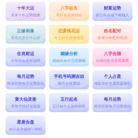
十年大运
八字起名
财富运势
未来十年运势指南
有好名就有好命
抓住机会做个有钱人
正缘画像
恋爱桃花运
姓名配对
看看真爱长什么样
专业解答姻缘困惑
多维分析配对情况
生肖财运
姻缘分析
八字合婚
今年你会走好运吗
揭秘你命中注定姻缘
合婚指数有多高速查
每月运势
手机号码测吉凶
个人占星
精准把握每月运势吉凶
靓号在线测试
领取你的专属星盘报告
黄大仙灵签
五行起名
每月运势
求签求得好运连连
五行缺什么如何补旺
精准把握每月运势吉凶
星座合盘
你们是有缘的一对吗