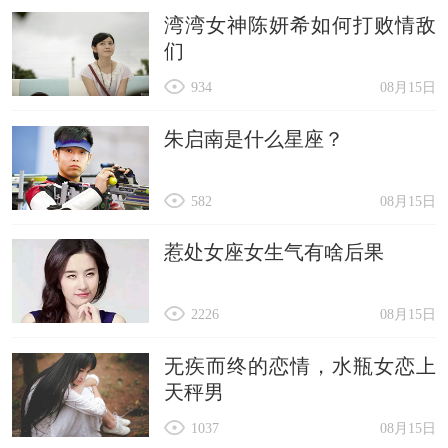
湾湾女神陈妍希如何打败情敌
们
934
08月15日
朱启南是什么星座？
582
08月15日
惹处女座女生气有啥后果
2226
08月15日
无疾而终的恋情，水瓶女恋上
天秤男
1037
08月15日