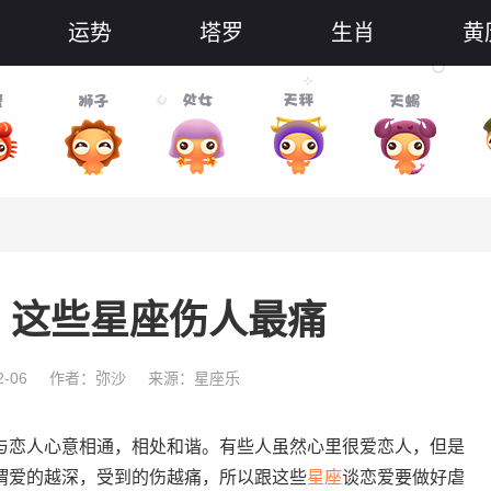
运势
塔罗
生肖
黄
，这些星座伤人最痛
-06
作者：弥沙
来源：星座乐
恋人心意相通，相处和谐。有些人虽然心里很爱恋人，但是
谓爱的越深，受到的伤越痛，所以跟这些
星座
谈恋爱要做好虐