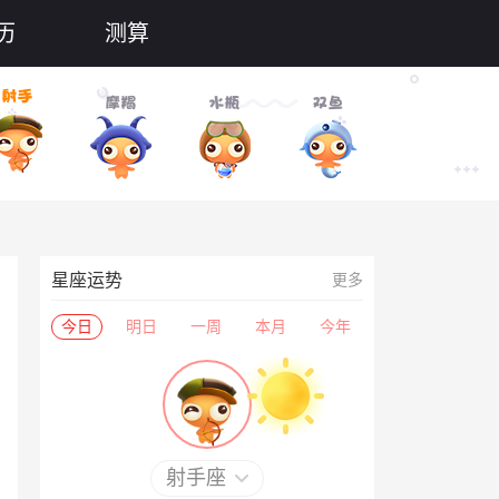
历
测算
星座运势
更多
今日
明日
一周
本月
今年
射手座