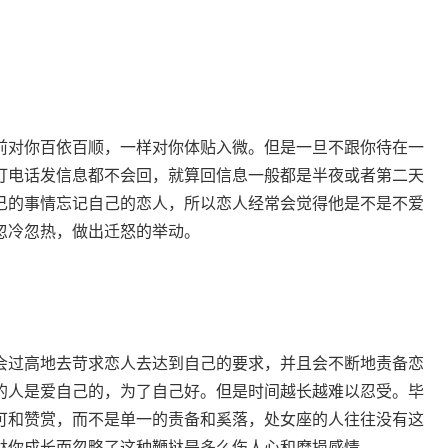
前对你百依百顺，一样对你体贴入微。但是一旦不跟你待在一
打电话发信息都不会回，就算回信息一般都是半夜或者第二天
己的事情忘记自己的恋人，所以恋人经常会觉得他是不是不爱
忽冷忽热，做出迁怒的举动。
会过高地去苛求恋人去达到自己的要求，并且会不断地责备恋
的人是爱自己的，为了自己好。但是时间越长越难以忍受。毕
可和赞赏，而不是单一的责备和奚落，处女座的人往往没有这
挞你成长而忽略了这种鞭挞是多么伤人心和磨损感情。