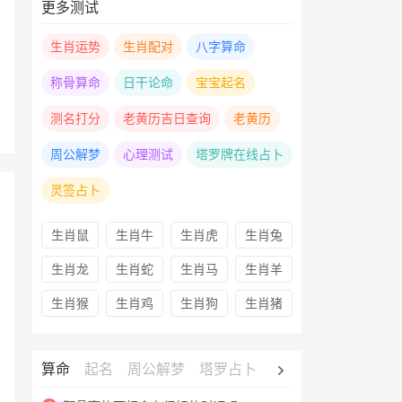
更多测试
生肖运势
生肖配对
八字算命
称骨算命
日干论命
宝宝起名
测名打分
老黄历吉日查询
老黄历
周公解梦
心理测试
塔罗牌在线占卜
灵签占卜
生肖鼠
生肖牛
生肖虎
生肖兔
生肖龙
生肖蛇
生肖马
生肖羊
生肖猴
生肖鸡
生肖狗
生肖猪
算命
起名
周公解梦
塔罗占卜
心理测试
老黄历