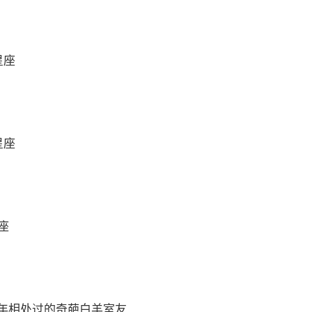
星座
星座
座
年相处过的奇葩白羊室友