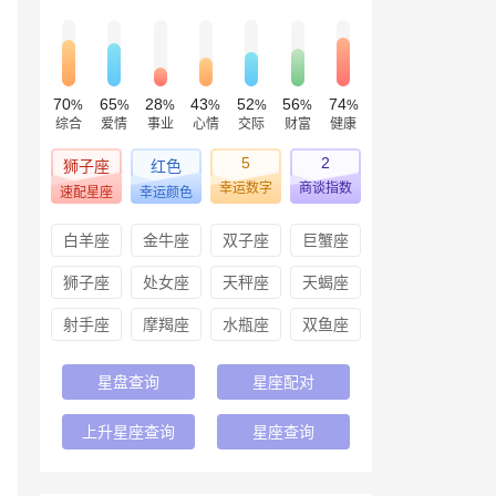
70
65
28
43
52
56
74
%
%
%
%
%
%
%
综合
爱情
事业
心情
交际
财富
健康
5
2
狮子座
红色
幸运数字
商谈指数
速配星座
幸运颜色
白羊座
金牛座
双子座
巨蟹座
狮子座
处女座
天秤座
天蝎座
射手座
摩羯座
水瓶座
双鱼座
星盘查询
星座配对
上升星座查询
星座查询