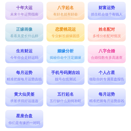
十年大运
八字起名
财富运势
未来十年运势指南
有好名就有好命
抓住机会做个有钱人
正缘画像
恋爱桃花运
姓名配对
看看真爱长什么样
专业解答姻缘困惑
多维分析配对情况
生肖财运
姻缘分析
八字合婚
今年你会走好运吗
揭秘你命中注定姻缘
合婚指数有多高速查
每月运势
手机号码测吉凶
个人占星
精准把握每月运势吉凶
靓号在线测试
领取你的专属星盘报告
黄大仙灵签
五行起名
每月运势
求签求得好运连连
五行缺什么如何补旺
精准把握每月运势吉凶
星座合盘
你们是有缘的一对吗