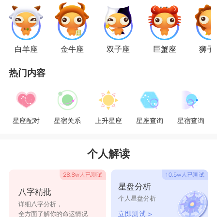
他们的内心也是很强势的。爱自由的他们在恋爱的
时候很快就会从新鲜的兴奋跌落到无趣的倦怠。进
入倦怠后射手就会提出分手，寻找新欢，就算对方
白羊座
金牛座
双子座
巨蟹座
狮子
不愿意分手也没辙，说走就走的射手座是谁也拦不
热门内容
住的。
星座乐原创文章，转载需注明出处
星座配对
星宿关系
上升星座
星座查询
星宿查询
个人解读
星盘分析
八字精批
个人星盘分析
详细八字分析，
全方面了解你的命运情况