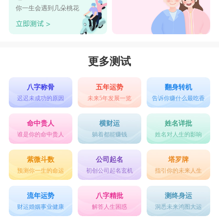
你一生会遇到几朵桃花
更多测试
八字称骨
五年运势
翻身转机
迟迟未成功的原因
未来5年发展一览
告诉你赚什么最吃香
命中贵人
横财运
姓名详批
谁是你的命中贵人
躺着都能赚钱
姓名对人生的影响
紫微斗数
公司起名
塔罗牌
预测你一生的命运
初创公司起名玄机
指引你的未来人生
流年运势
八字精批
测终身运
财运婚姻事业健康
解答人生困惑
洞悉未来鸿图大运