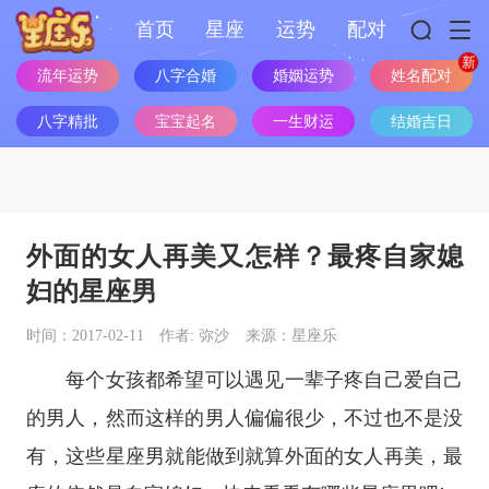
首页
星座
运势
配对
流年运势
八字合婚
婚姻运势
姓名配对
八字精批
宝宝起名
一生财运
结婚吉日
外面的女人再美又怎样？最疼自家媳
妇的星座男
时间：2017-02-11
作者: 弥沙
来源：星座乐
每个女孩都希望可以遇见一辈子疼自己爱自己
的男人，然而这样的男人偏偏很少，不过也不是没
有，这些
星座
男就能做到就算外面的女人再美，最