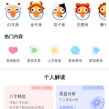
天蝎座
天蝎座
的男人的爱情往往是惊天动地的，他们
对爱情是全心全意的付出。不管什么妖艳贱货勾引
白羊座
金牛座
双子座
巨蟹座
狮子
自己，依然认定自家老婆是最可爱的。天蝎座的人
热门内容
的执念让他们很难轻易放弃一段感情，就算到死也
要揪紧自家媳妇的手，对待自己媳妇自然是非常疼
惜体贴，百依百顺。愿意为了媳妇开心做任何事
星座配对
星宿关系
上升星座
星座查询
星宿查询
情，天蝎座的男人虽然控制欲强了一些，但是在疼
老婆这方面是很少有人能比得上的。
个人解读
星座乐原创文章，转载需注明出处
星盘分析
八字精批
个人星盘分析
详细八字分析，
全方面了解你的命运情况