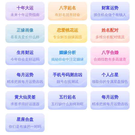
十年大运
八字起名
财富运势
未来十年运势指南
有好名就有好命
抓住机会做个有钱人
正缘画像
恋爱桃花运
姓名配对
看看真爱长什么样
专业解答姻缘困惑
多维分析配对情况
生肖财运
姻缘分析
八字合婚
今年你会走好运吗
揭秘你命中注定姻缘
合婚指数有多高速查
每月运势
手机号码测吉凶
个人占星
精准把握每月运势吉凶
靓号在线测试
领取你的专属星盘报告
黄大仙灵签
五行起名
每月运势
求签求得好运连连
五行缺什么如何补旺
精准把握每月运势吉凶
星座合盘
你们是有缘的一对吗