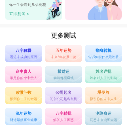
你一生会遇到几朵桃花
更多测试
八字称骨
五年运势
翻身转机
迟迟未成功的原因
未来5年发展一览
告诉你赚什么最吃香
命中贵人
横财运
姓名详批
谁是你的命中贵人
躺着都能赚钱
姓名对人生的影响
紫微斗数
公司起名
塔罗牌
预测你一生的命运
初创公司起名玄机
指引你的未来人生
流年运势
八字精批
测终身运
财运婚姻事业健康
解答人生困惑
洞悉未来鸿图大运