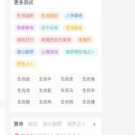
更多测试
生肖运势
生肖配对
八字算命
称骨算命
日干论命
宝宝起名
测名打分
老黄历吉日查询
老黄历
周公解梦
心理测试
塔罗牌在线占卜
灵签占卜
生肖鼠
生肖牛
生肖虎
生肖兔
生肖龙
生肖蛇
生肖马
生肖羊
生肖猴
生肖鸡
生肖狗
生肖猪
算命
起名
周公解梦
塔罗占卜
心理测试
老黄历