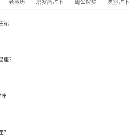
老黄历
塔罗牌占卜
周公解梦
灵签占卜
主裙
星座？
星座
座？