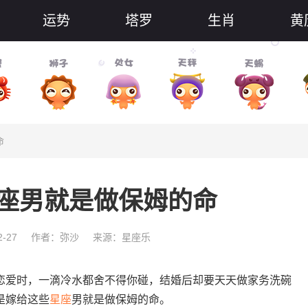
运势
塔罗
生肖
黄
命
座男就是做保姆的命
-27
作者：弥沙
来源：星座乐
爱时，一滴冷水都舍不得你碰，结婚后却要天天做家务洗碗
是嫁给这些
星座
男就是做保姆的命。