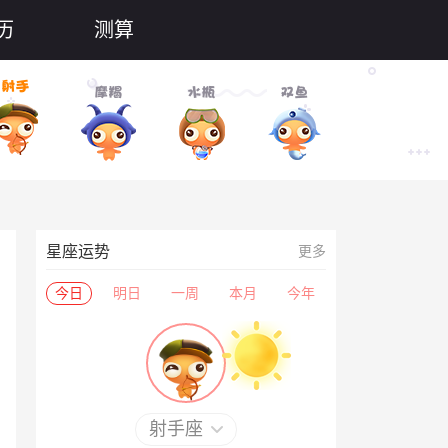
历
测算
星座运势
更多
今日
明日
一周
本月
今年
射手座