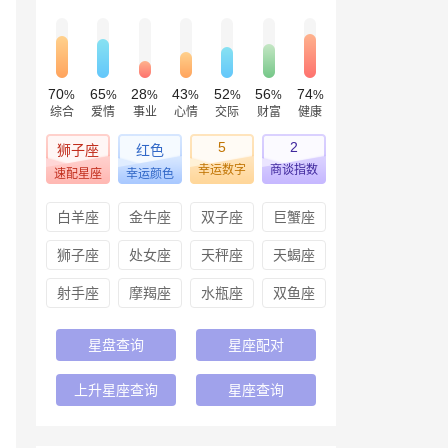
70
65
28
43
52
56
74
%
%
%
%
%
%
%
综合
爱情
事业
心情
交际
财富
健康
5
2
狮子座
红色
幸运数字
商谈指数
速配星座
幸运颜色
白羊座
金牛座
双子座
巨蟹座
狮子座
处女座
天秤座
天蝎座
射手座
摩羯座
水瓶座
双鱼座
星盘查询
星座配对
上升星座查询
星座查询