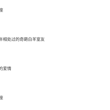
座
年相处过的奇葩白羊室友
的爱情
座