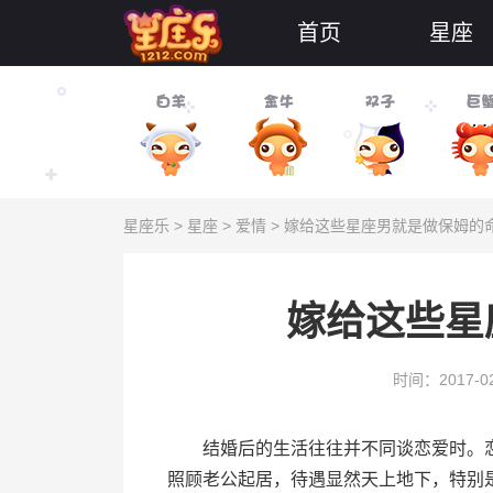
首页
星座
星座乐
>
星座
>
爱情
> 嫁给这些星座男就是做保姆的
嫁给这些星
时间：2017-02
结婚后的生活往往并不同谈恋爱时。恋
照顾老公起居，待遇显然天上地下，特别