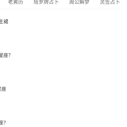
老黄历
塔罗牌占卜
周公解梦
灵签占卜
主裙
星座？
星座
座？