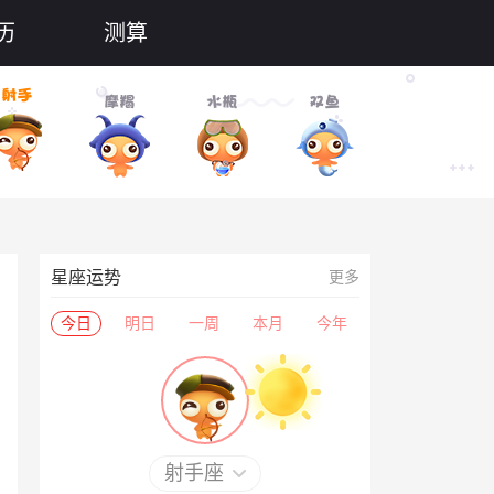
历
测算
星座运势
更多
今日
明日
一周
本月
今年
射手座