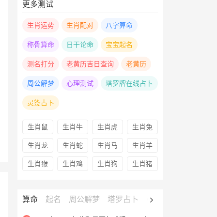
更多测试
生肖运势
生肖配对
八字算命
称骨算命
日干论命
宝宝起名
测名打分
老黄历吉日查询
老黄历
周公解梦
心理测试
塔罗牌在线占卜
灵签占卜
生肖鼠
生肖牛
生肖虎
生肖兔
生肖龙
生肖蛇
生肖马
生肖羊
生肖猴
生肖鸡
生肖狗
生肖猪
算命
起名
周公解梦
塔罗占卜
心理测试
老黄历