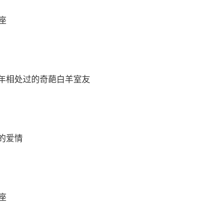
座
年相处过的奇葩白羊室友
的爱情
座