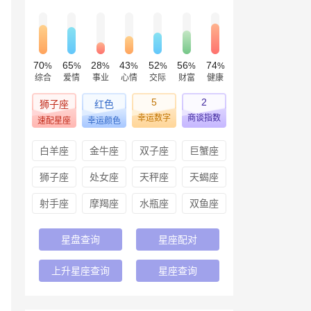
70
65
28
43
52
56
74
%
%
%
%
%
%
%
综合
爱情
事业
心情
交际
财富
健康
5
2
狮子座
红色
幸运数字
商谈指数
速配星座
幸运颜色
白羊座
金牛座
双子座
巨蟹座
狮子座
处女座
天秤座
天蝎座
射手座
摩羯座
水瓶座
双鱼座
星盘查询
星座配对
上升星座查询
星座查询